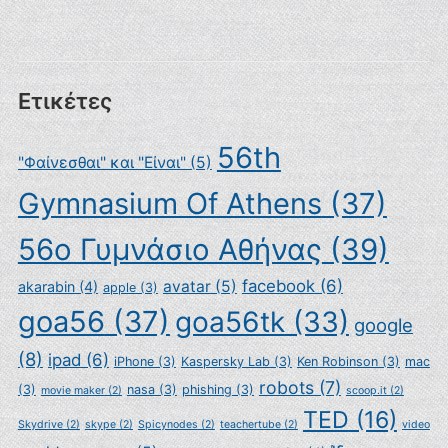
Ετικέτες
56th
"Φαίνεσθαι" και "Είναι"
(5)
Gymnasium Of Athens
(37)
56ο Γυμνάσιο Αθήνας
(39)
facebook
(6)
avatar
(5)
akarabin
(4)
apple
(3)
goa56
(37)
goa56tk
(33)
google
(8)
ipad
(6)
iPhone
(3)
Kaspersky Lab
(3)
Ken Robinson
(3)
mac
robots
(7)
(3)
nasa
(3)
phishing
(3)
movie maker
(2)
scoop.it
(2)
TED
(16)
Skydrive
(2)
skype
(2)
Spicynodes
(2)
teachertube
(2)
video