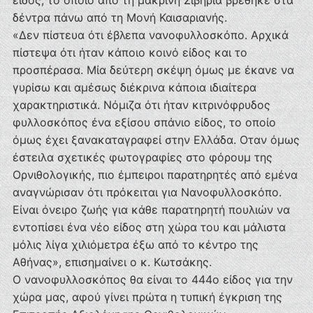
είδος, το οποίο από τη μακρινή Σιβηρία βρέθηκε στα
δέντρα πάνω από τη Μονή Καισαριανής.
«Δεν πίστευα ότι έβλεπα νανοφυλλοσκόπο. Αρχικά
πίστεψα ότι ήταν κάποιο κοινό είδος και το
προσπέρασα. Μία δεύτερη σκέψη όμως με έκανε να
γυρίσω και αμέσως διέκρινα κάποια ιδιαίτερα
χαρακτηριστικά. Νόμιζα ότι ήταν κιτρινόφρυδος
φυλλοσκόπος ένα εξίσου σπάνιο είδος, το οποίο
όμως έχει ξανακαταγραφεί στην Ελλάδα. Oταν όμως
έστειλα σχετικές φωτογραφίες στο φόρουμ της
Ορνιθολογικής, πιο έμπειροι παρατηρητές από εμένα
αναγνώρισαν ότι πρόκειται για Νανοφυλλοσκόπο.
Είναι όνειρο ζωής για κάθε παρατηρητή πουλιών να
εντοπίσει ένα νέο είδος στη χώρα του και μάλιστα
μόλις λίγα χιλιόμετρα έξω από το κέντρο της
Αθήνας», επισημαίνει ο κ. Κωτσάκης.
Ο νανοφυλλοσκόπος θα είναι το 444ο είδος για την
χώρα μας, αφού γίνει πρώτα η τυπική έγκριση της