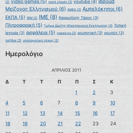
Ίδρυμα
video games
(5)
youtube
(4)
(2)
word clouds
(2)
Μείζονος Ελληνισμού
(6)
Αμπελόκηποι
(6)
ΑΜΕΑ
(2)
ΙΜΕ
(8)
ΕΚΠΑ
(5)
Καραμπίνης Τάσος
(3)
ΙΒΜ
(2)
Πληροφορική
(5)
Τοπική
Τμήμα Δίωξης Ηλεκτρονικού Εγκλήματος
(2)
ασφάλεια
(5)
Ιστορία
(3)
ρομποτική
(3)
ρομπότ
(3)
γραφένιο
(2)
ταξίδια
(2)
υπολογιστικό νέφος
(2)
Ημερολόγιο
ΑΠΡΊΛΙΟΣ 2011
Δ
Τ
Τ
Π
Π
Σ
Κ
1
2
3
4
5
6
7
8
9
10
11
12
13
14
15
16
17
18
19
20
21
22
23
24