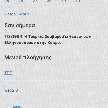
25
26
27
28
29
30
« Μαρ
Μάι »
Σαν σήμερα
7/8/1964: Η Τουρκία βομβαρδίζει θέσεις των
Ελληνοκυπρίων στην Κύπρο.
Μενού πλοήγησης
ΤΠΕ
web2.0
comic