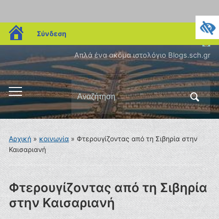
blogs.sch.gr
Σύνδεση
Απλά ένα ακόμα ιστολόγιο Blogs.sch.gr
Αναζήτηση
Εναλλαγή
για:
του
μενού
για
Αρχική
»
κοινωνία
»
Φτερουγίζοντας από τη Σιβηρία στην
κινητά
Καισαριανή
Φτερουγίζοντας από τη Σιβηρία
στην Καισαριανή