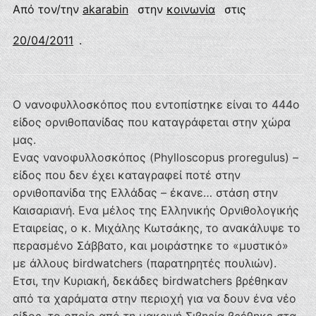
Από τον/την
akarabin
στην
κοινωνία
στις
20/04/2011
.
Ο νανοφυλλοσκόπος που εντοπίστηκε είναι το 444ο
είδος ορνιθοπανίδας που καταγράφεται στην χώρα
μας.
Eνας νανοφυλλοσκόπος (Phylloscopus proregulus) –
είδος που δεν έχει καταγραφεί ποτέ στην
ορνιθοπανίδα της Ελλάδας – έκανε… στάση στην
Καισαριανή. Eνα μέλος της Ελληνικής Ορνιθολογικής
Εταιρείας, ο κ. Μιχάλης Κωτσάκης, το ανακάλυψε το
περασμένο Σάββατο, και μοιράστηκε το «μυστικό»
με άλλους birdwatchers (παρατηρητές πουλιών).
Eτσι, την Κυριακή, δεκάδες birdwatchers βρέθηκαν
από τα χαράματα στην περιοχή για να δουν ένα νέο