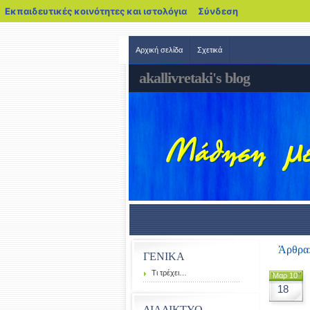
blogs.sch.gr
Εκπαιδευτικές κοινότητες και ιστολόγια
Σύνδεση
Αρχική σελίδα
Σχετικά
akallivretaki's blog
Άρθρα:
ΓΕΝΙΚΑ
Τι τρέχει…
Μαρ 10
18
ΔΙΑΔΙΚΤΥΟ