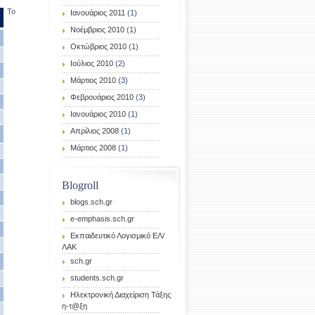
Το
Ιανουάριος 2011
(1)
Νοέμβριος 2010
(1)
Οκτώβριος 2010
(1)
Ιούλιος 2010
(2)
Μάρτιος 2010
(3)
Φεβρουάριος 2010
(3)
Ιανουάριος 2010
(1)
Απρίλιος 2008
(1)
Μάρτιος 2008
(1)
Blogroll
blogs.sch.gr
e-emphasis.sch.gr
Eκπαιδευτικό Λογισμικό ΕΛ/
ΛΑΚ
sch.gr
students.sch.gr
Ηλεκτρονική Διαχείριση Τάξης
η-τ@ξη