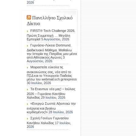
2026
Πανελλήνιο Σχολικό
Δίκτυο
FIRST® Tech Challenge 2026.
Πρώτη Συμμετοχή … Μεγάλη
Εμπειρία!
5 Αυγούστου, 2026
Γυμνάσιο-Λύκειο Dortmund.
Διαδικτυακό Μάθημα. Μαθαίνω
την Ιστορία της Πατρίδας μου μέσα
από Αθλητικούς Αγώνες
3
Αυγούστου, 2026
Μοιραστείτε εύκολα τις
ανακοινώσεις σας, νέα από το
ΠΣΔ και το Υπουργείο Παιδείας
μέσω του webmail.sch.gr/express
30 Ιουλίου, 2026
Τα Erasmus νέα μας! – Ιούλιος
2026 – Γυμνάσιο Κανήθου
Χαλκίδας
29 Ιουλίου, 2026
«Ενεργώ Σωστά: Αξιοποιώ την
ενέργεια και βγαίνω
κερδισμένος!»
28 Ιουλίου, 2026
Σχολή Γονέων Γυμνασίου
Κανήθου Χαλκίδας
17 Ιουλίου,
2026