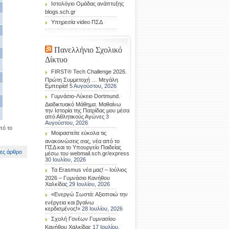
Ιστολόγιο Ομάδας ανάπτυξης
blogs.sch.gr
Υπηρεσία video ΠΣΔ
Πανελλήνιο Σχολικό
Δίκτυο
FIRST® Tech Challenge 2026.
Πρώτη Συμμετοχή … Μεγάλη
Εμπειρία!
5 Αυγούστου, 2026
Γυμνάσιο-Λύκειο Dortmund.
Διαδικτυακό Μάθημα. Μαθαίνω
την Ιστορία της Πατρίδας μου μέσα
από Αθλητικούς Αγώνες
3
Αυγούστου, 2026
πό το
Μοιραστείτε εύκολα τις
ανακοινώσεις σας, νέα από το
ΠΣΔ και το Υπουργείο Παιδείας
ες άρθρο
μέσω του webmail.sch.gr/express
30 Ιουλίου, 2026
Τα Erasmus νέα μας! – Ιούλιος
2026 – Γυμνάσιο Κανήθου
Χαλκίδας
29 Ιουλίου, 2026
«Ενεργώ Σωστά: Αξιοποιώ την
ενέργεια και βγαίνω
κερδισμένος!»
28 Ιουλίου, 2026
Σχολή Γονέων Γυμνασίου
Κανήθου Χαλκίδας
17 Ιουλίου,