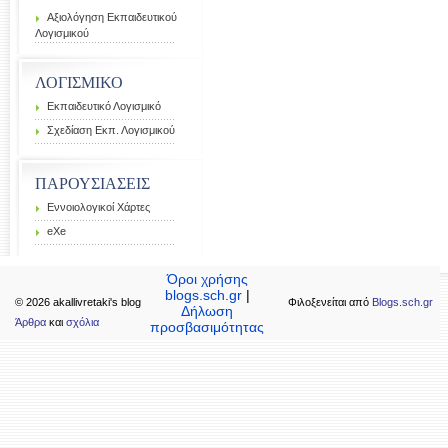
Αξιολόγηση Εκπαιδευτικού
Λογισμικού
ΛΟΓΙΣΜΙΚΟ
Εκπαιδευτικό Λογισμικό
Σχεδίαση Εκπ. Λογισμικού
ΠΑΡΟΥΣΙΑΣΕΙΣ
Εννοιολογικοί Χάρτες
eXe
Όροι χρήσης
blogs.sch.gr
|
© 2026 akallivretaki's blog
Φιλοξενείται από
Blogs.sch.gr
Δήλωση
Άρθρα
και
σχόλια
προσβασιμότητας