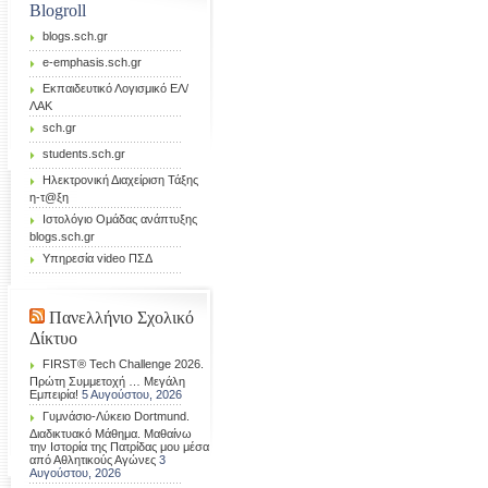
Blogroll
blogs.sch.gr
e-emphasis.sch.gr
Eκπαιδευτικό Λογισμικό ΕΛ/
ΛΑΚ
sch.gr
students.sch.gr
Ηλεκτρονική Διαχείριση Τάξης
η-τ@ξη
Ιστολόγιο Ομάδας ανάπτυξης
blogs.sch.gr
Υπηρεσία video ΠΣΔ
Πανελλήνιο Σχολικό
Δίκτυο
FIRST® Tech Challenge 2026.
Πρώτη Συμμετοχή … Μεγάλη
Εμπειρία!
5 Αυγούστου, 2026
Γυμνάσιο-Λύκειο Dortmund.
Διαδικτυακό Μάθημα. Μαθαίνω
την Ιστορία της Πατρίδας μου μέσα
από Αθλητικούς Αγώνες
3
Αυγούστου, 2026