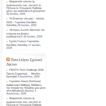
Μοιραστείτε εύκολα τις
ανακοινώσεις σας, νέα από το
ΠΣΔ και το Υπουργείο Παιδείας
μέσω του webmail.sch.gr/express
30 Ιουλίου, 2026
Τα Erasmus νέα μας! – Ιούλιος
2026 – Γυμνάσιο Κανήθου
Χαλκίδας
29 Ιουλίου, 2026
«Ενεργώ Σωστά: Αξιοποιώ την
ενέργεια και βγαίνω
κερδισμένος!»
28 Ιουλίου, 2026
Σχολή Γονέων Γυμνασίου
Κανήθου Χαλκίδας
17 Ιουλίου,
2026
Πανελλήνιο Σχολικό
Δίκτυο
FIRST® Tech Challenge 2026.
Πρώτη Συμμετοχή … Μεγάλη
Εμπειρία!
5 Αυγούστου, 2026
Γυμνάσιο-Λύκειο Dortmund.
Διαδικτυακό Μάθημα. Μαθαίνω
την Ιστορία της Πατρίδας μου μέσα
από Αθλητικούς Αγώνες
3
Αυγούστου, 2026
Μοιραστείτε εύκολα τις
ανακοινώσεις σας, νέα από το
ΠΣΔ και το Υπουργείο Παιδείας