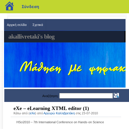
blogs.sch.gr
Σύνδεση
Αρχική σελίδα
Σχετικά
akallivretaki's blog
Αναζήτηση:
eXe – eLearning XTML editor (1)
Κάτω από (
eXe
) από
Αργυρώ Καλλιβρετάκη
στις 23-07-2010
HSci2010 – 7th International Conference on Hands-on Science