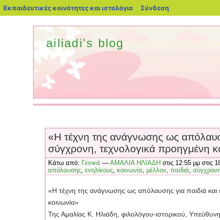
blogs.sch.gr
Εκπαιδευτικές κοινότητες και ιστολόγια
Σύνδεση
ailiadi's blog
«Η τέχνη της ανάγνωσης ως απόλαυσης
σύγχρονη, τεχνολογικά προηγμένη κ
Κάτω από:
Γενικά
—
ΑΜΑΛΙΑ ΗΛΙΑΔΗ
στις 12:55 μμ στις 
απόλαυσης
,
ενηλίκους
,
κοινωνία
,
μέλλον
,
παιδιά
,
σύγχρον
«Η τέχνη της ανάγνωσης ως απόλαυσης για παιδιά και 
κοινωνία»
Της Αμαλίας Κ. Ηλιάδη, φιλολόγου-ιστορικού, Υπεύθυνη