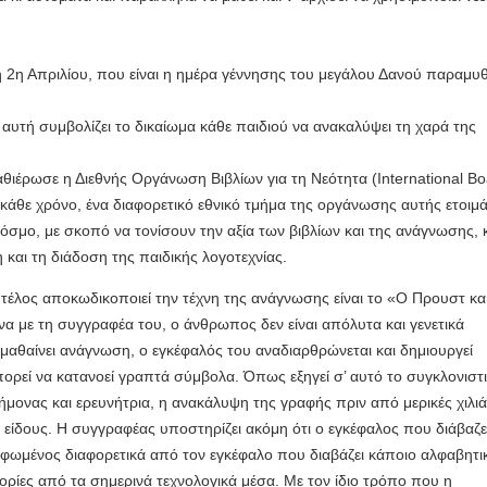
 η 2η Απριλίου, που είναι η ημέρα γέννησης του μεγάλου Δανού παραμυ
αυτή συμβολίζει το δικαίωμα κάθε παιδιού να ανακαλύψει τη χαρά της
θιέρωσε η Διεθνής Οργάνωση Βιβλίων για τη Νεότητα (Ιnternational B
 κάθε χρόνο, ένα διαφορετικό εθνικό τμήμα της οργάνωσης αυτής ετοιμά
κόσμο, με σκοπό να τονίσουν την αξία των βιβλίων και της ανάγνωσης, 
 και τη διάδοση της παιδικής λογοτεχνίας.
και τέλος αποκωδικοποιεί την τέχνη της ανάγνωσης είναι το «Ο Προυστ κα
α με τη συγγραφέα του, ο άνθρωπος δεν είναι απόλυτα και γενετικά
ί μαθαίνει ανάγνωση, ο εγκέφαλός του αναδιαρθρώνεται και δημιουργεί
ορεί να κατανοεί γραπτά σύμβολα. Όπως εξηγεί σ’ αυτό το συγκλονιστ
μονας και ερευνήτρια, η ανακάλυψη της γραφής πριν από μερικές χιλι
 είδους. Η συγγραφέας υποστηρίζει ακόμη ότι ο εγκέφαλος που διάβαζε
φωμένος διαφορετικά από τον εγκέφαλο που διαβάζει κάποιο αλφαβητι
ρίες από τα σημερινά τεχνολογικά μέσα. Με τον ίδιο τρόπο που η