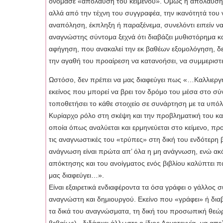
ονόμασε «απόλαυση του κειμένου». Όμως η απόλαυση 
αλλά από την τέχνη του συγγραφέα, την ικανότητά του 
αναπόληση, έκπληξη ή παραξένεμα, συνελόντι ειπείν να
αναγνώστης σύντομα ξεχνά ότι διαβάζει μυθιστόρημα και
αφήγηση, που ανακαλεί την εκ βαθέων εξομολόγηση, δεν
την αγαθή του προαίρεση να κατανοήσει, να συμμεριστε
Ωστόσο, δεν πρέπει να μας διαφεύγει πως «…Καλλιεργημέ
εκείνος που μπορεί να βρει τον δρόμο του μέσα στο σύν
τοποθετήσει το κάθε στοιχείο σε συνάρτηση με τα υπό
Κυρίαρχο ρόλο στη σκέψη και την προβληματική του κα
οποία όπως αναλύεται και ερμηνεύεται στο κείμενο, π
τις αναγνωστικές του «τρύπες» στη δική του ενδότερη 
ανάγνωση είναι πρώτα απ’ όλα η μη ανάγνωση, ενώ ακό
απόκτησης και του ανοίγματος ενός βιβλίου καλύπτει πά
μας διαφεύγει…».
Είναι εξαιρετικά ενδιαφέροντα τα όσα γράφει ο γάλλος 
αναγνώστη και δημιουργού. Εκείνο που «γράφει» ή διαβά
τα δικά του αναγνώσματα, τη δική του προσωπική θεώρ