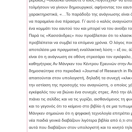
βεβαίως) –διδάσκει άλλωστε ο ίδιος Λογοτεχνία- να απ
τολμήσουν να γίνουν δημιουργικοί, αφήνοντας τον εαυτό
χαρακτηριστικά, «…Το παράδοξο της ανάγνωσης είναι ό
να παραμείνει ένα πέρασμα. Γι’ αυτό ο καλός αναγνώστης
ένα κομμάτι του εαυτού του και μπορεί να του ανοίξει 
Παρά τις «Κασσάνδρες» που προέβλεπαν ότι το κλασικό 
προβλέπεται να συμβεί τα επόμενα χρόνια. Ο λόγος που
αποτελέσει μια πραγματική εναλλακτική λύση – εξ ου, ά
είναι ότι η ανάγνωση σε οθόνη στρεσάρει τον εγκέφαλο,
καθηγήτριας Αν Μάνγκεν του Κέντρου Ερευνών στην Α
δημοσιεύτηκε στο περιοδικό «Journal of Research in Rea
απαιτούνται στον υπολογιστή, δηλαδή τα συνεχή «κλικ» 
την εστίαση της προσοχής του αναγνώστη, ο οποίος χά
εγκέφαλός του να βιώνει ένα συνεχές στρες. Από την 
πιάνει τις σελίδες και να τις γυρίζει, αισθανόμενος τη
και το γεγονός ότι το κείμενο στο βιβλίο ή σε μια τυπωμ
Μάνγκεν σημειώνει ότι η ψηφιακή τεχνολογία επιτρέπει μ
νέα παιδιά γενικά διαβάζουν λιγότερα βιβλία από ό,τι
αυτά που διαβάζουν στον υπολογιστή και το κινητό τη