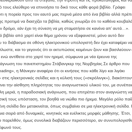
ελευθερωθούν από τα στεγανά, την ντροπή και τις προκαταλήψεις και ν
 τους ελεύθερο να επινοήσει το δικό τους κάθε φορά βιβλίο. Γράφει
τι η πορεία προς τον εαυτό μας περνά μέσα από ένα βιβλίο αλλά πρέπ
 προτιμά να διασχίζει τα βιβλία, καθώς γνωρίζει ότι το καθένα κουβαλά
τον δρόμο, εάν έχει τη σύνεση να μη σταματήσει σε κανένα απ’ αυτά…».
βιβλίο από χαρτί είναι θέμα χρόνου να εξαφανιστεί, μόνο αυτό δεν
 το διάβασμα σε οθόνη ηλεκτρονικού υπολογιστή δεν έχει καταφέρει ν
λλωστε, και το γεγονός ότι οι εκτυπώσεις κειμένων ζουν και βασιλεύουν
 ενώ αντίθετα στο χαρτί τον ηρεμεί, σύμφωνα με νέα έρευνα της
νάγνωση του πανεπιστημίου Στάβανγκερ της Νορβηγίας.Σε άρθρο που
ding», η Μάνκγεν αναφέρει ότι οι κινήσεις που κάθε λίγο και λιγάκι
στις ηλεκτρονικές σελίδες και η κύλισή τους («σκρόλινγκ»), διακόπτου
νει την αίσθηση πληρότητας του αναγνωστικού υλικού του, με συνέπει
άλλη μεριά, η παραδοσιακή ανάγνωση, που επιτρέπει στον αναγνώστη ν
 φυσική τους υπόσταση, τον βοηθά να νιώθει πιο ήρεμα. Μεγάλο ρόλο παίζ
ένη σελίδα δεν μετακινείται, όπως συμβαίνει σε μια ηλεκτρονική σελίδα.
ια σειρά από δυναμικές, κινητικές και ευέλικτες μορφές μάθησης. Έτσι,
 στο παρελθόν, όμως συνολικά διαβάζουν περισσότερο, αν συνυπολογισθ
λέφωνό τους.