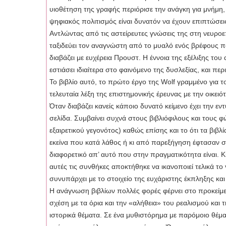
υιοθέτηση της γραφής περιόρισε την ανάγκη για μνήμη, 
ψηφιακός πολιτισμός είναι δυνατόν να έχουν επιπτώσε
Αντλώντας από τις αστείρευτες γνώσεις της στη νευροε
ταξιδεύει τον αναγνώστη από το μυαλό ενός βρέφους π
διαβάζει με ευχέρεια Προυστ. Η έννοια της εξέλιξης 
εστιάσει ιδιαίτερα στο φαινόμενο της δυσλεξίας, και περ
Το βιβλίο αυτό, το πρώτο έργο της Wolf γραμμένο για το
τελευταία λέξη της επιστημονικής έρευνας με την οικει
Όταν διαβάζει κανείς κάποιο δυνατό κείμενο έχει την
σελίδα. Συμβαίνει συχνά στους βιβλιόφιλους και τους 
εξαιρετικού γεγονότος) καθώς επίσης και το ότι τα βι
εκείνα που κατά λάθος ή κι από παρεξήγηση έφτασαν στα
διαφορετικό απ’ αυτό που στην πραγματικότητα είναι. Κι
αυτές τις συνθήκες αποκτήθηκε να ικανοποιεί τελικά τ
συνυπάρχει με το στοιχείο της ευχάριστης έκπληξης κα
Η ανάγνωση βιβλίων πολλές φορές φέρνει στο προκείμε
σχέση με τα όρια και την «αλήθεια» του ρεαλισμού και 
ιστορικά θέματα. Σε ένα μυθιστόρημα με παρόμοιο θέμα