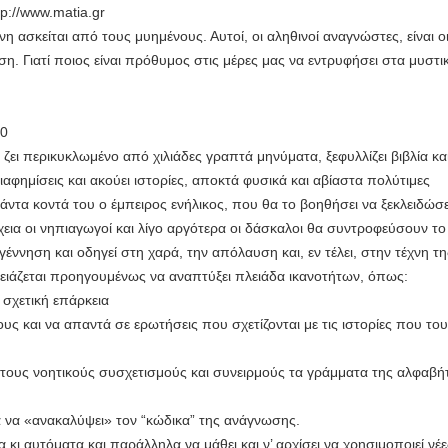
http://www.matia.gr
η ασκείται από τους μυημένους. Αυτοί, οι αληθινοί αναγνώστες, είναι ο
ση. Γιατί ποιος είναι πρόθυμος στις μέρες μας να εντρυφήσει στα μυστι
00
ι ζει περικυκλωμένο από χιλιάδες γραπτά μηνύματα, ξεφυλλίζει βιβλία κα
αφημίσεις και ακούει ιστορίες, αποκτά φυσικά και αβίαστα πολύτιμες
πάντα κοντά του ο έμπειρος ενήλικος, που θα το βοηθήσει να ξεκλειδώσε
χεια οι νηπιαγωγοί και λίγο αργότερα οι δάσκαλοι θα συντροφεύσουν το
η γέννηση και οδηγεί στη χαρά, την απόλαυση και, εν τέλει, στην τέχνη τ
χρειάζεται προηγουμένως να αναπτύξει πλειάδα ικανοτήτων, όπως:
 σχετική επάρκεια
ους και να απαντά σε ερωτήσεις που σχετίζονται με τις ιστορίες που το
τητους νοητικούς συσχετισμούς και συνειρμούς τα γράμματα της αλφαβή
α να «ανακαλύψει» τον “κώδικα” της ανάγνωσης.
α κι αυτόματα και παράλληλα να μάθει και ν’ αρχίσει να χρησιμοποιεί νέ