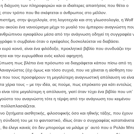
η διάχυση των πληροφοριών και οι ιδιαίτερες απαιτήσεις που θέτει ο
ις στον τρόπο που θα σκέφτεται ο άνθρωπος στο μέλλον.
πιστήμη, στην ψυχολογία, στη λογοτεχνία και στη γλωσσολογία, η Wolf
ου ακούει ένα νανούρισμα μέχρι το μυαλό του έμπειρου αναγνώστη πο
του ανθρώπινου εγκεφάλου μέσα από την ανάγνωση οδηγεί τη συγγραφέα 
ιγράφει τι συμβαίνει όταν ο εγκέφαλος δυσκολεύεται να διαβάσει.
 ευρύ κοινό, είναι ένα φιλόδοξο, προκλητικό βιβλίο που συνδυάζει την
ότητα και την ευρυμάθεια ενός καλού αφηγητή.
 εντύπωση πως βλέπει ένα πρόσωπο να διαγράφεται κάπου πίσω από τη
φιλαναγνώστες (όχι όμως και τόσο συχνά, που να χάνεται η αίσθηση του
βλία που τους προσφέρουν τη μεγαλύτερη αναγνωστική απόλαυση να είνα
 χέρια τους – με την ιδέα, ας πούμε, πως επρόκειτο για κάτι εντελώς
 είναι τότε μεγαλύτερη η απόλαυση, γιατί όταν τύχει ένα βιβλίο που υπ’
ο γούστο του αναγνώστη τότε η τέρψη από την ανάγνωση του κειμένου
ι πολλαπλασιάζεται.
νο ζητήματα αισθητικής, φιλοσοφικής όσο και ηθικής τάξης, που έχουν
τη σύνδεσή του με το φανταστικό, ιδίως όταν ο συγγραφέας καταπιάνετα
, θα έλεγε κανείς ότι δεν μπορούμε να μιλάμε γι΄ αυτό που ο Ρολάν Μπ