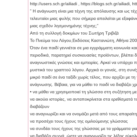
http://users.sch.gr/ailiadi , https://blogs.sch.gr/ailiadi, 
” Η ανάγνωση είναι μια τέχνη της απόλαυσης και ως τέχν
τελευταίοι μιας φυλής που σήμερα απειλείται με εξαφάνι
μιας σχεδόν λησμονημένης τέχνης;”
Από τη συλλογή δοκιμίων του Σωτήρη Τριβιζά
Το Πνεύμα του Λόγου,Εκδόσεις Καστανιώτη, Αθήνα 20
Όταν ένα παιδί γεννιέται σε μια εγγράμματη κοινωνία κα
περιοδικά, παρατηρεί συσκευασίες προϊόντων, βλέπει δι
αναγνωστικές γνώσεις και εμπειρίες. Αρκεί να υπάρχει 
μυστικά του γραπτού λόγου. Αρχικά οι γονείς, στη συνέ
μικρό παιδί σε ένα ταξίδι χωρίς τέλος, που αρχίζει με τ
ανάγνωσης. Βέβαια, για να μάθει το παιδί να διαβάζει 
• να μάθει να χρησιμοποιεί τη γλώσσα στη συζήτηση με
να ακούει ιστορίες, να ανταποκρίνεται στα ερεθίσματά τ
διαβάζουν
να αναγνωρίζει και να ονομάζει μετά από τους απαραί
να προσέχει τους ήχους της ομιλούμενης γλώσσας
να συνδέει τους ήχους της γλώσσας με τα γράμματα γι
να διαβάζει συχνά, ώστε να αναγνωρίζει τις λέξεις εύκολ