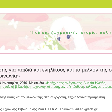
"Ποίηση, ζωγραφική, ιστορία, πολι
 για παιδιά και ενηλίκους και το μέλλον της 
οινωνία»
18 Ιανουαρίου, 2010 Με ετικέτα
«Η τέχνη της ανάγνωσης
,
Αμαλία Ηλιάδη
,
η
,
σχολική βιβλιοθήκη
,
τεχνολογικά προηγμένη
,
Υπέυθυνη
,
φιλόλογος-ιστορι
ενηλίκους και το μέλλον της στη σύγχρονη, τεχνολογικά προηγμένη
ς Σχολικής Βιβλιοθήκης 2ου Ε.Π.Α.Λ. Τρικάλων ailiadi@sch.gr