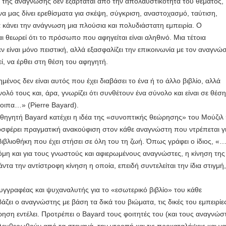
της ανάγνωσης δεν εξαρτάται από την απολαυστικότητα του θέματος,
να μας δίνει ερεθίσματα για σκέψη, σύγκριση, αναστοχασμό, ταύτιση,
 κάνει την ανάγνωση μια πλούσια και πολυδιάστατη εμπειρία. Ο
 θεωρεί ότι το πρόσωπο που αφηγείται είναι αληθινό. Μια τέτοια
 είναι μόνο πειστική, αλλά εξασφαλίζει την επικοινωνία με τον αναγνώ
ί, να έρθει στη θέση του αφηγητή.
νος δεν είναι αυτός που έχει διαβάσει το ένα ή το άλλο βιβλίο, αλλά
ολό τους και, άρα, γνωρίζει ότι συνθέτουν ένα σύνολο και είναι σε θέση
λοιπα…» (Pierre Bayard).
θηγητή Bayard κατέχει η ιδέα της «συνοπτικής θεώρησης» του Μούζιλ
ροσφέρει πραγματική ανακούφιση στον κάθε αναγνώστη που ντρέπεται γ
βιβλιοθήκη που έχει στήσει σε όλη του τη ζωή. Όπως γράφει ο ίδιος, «
μη και για τους γνωστούς και αφιερωμένους αναγνώστες, η κίνηση της
ντα την αντίστροφη κίνηση η οποία, επειδή συντελείται την ίδια στιγμή
συγγραφέας και ψυχαναλυτής για το «εσωτερικό βιβλίο» του κάθε
ζει ο αναγνώστης με βάση τα δικά του βιώματα, τις δικές του εμπειρίε
ηση εντέλει. Προτρέπει ο Bayard τους φοιτητές του (και τους αναγνώσ