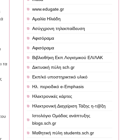
www.edugate.gr
ι
κά
Αμαλία Ηλιάδη
Ασύγχρονη τηλεκπαίδευση
Αφισόραμα
Αφισόραμα
ι
Βιβλιοθήκη Εκπ.Λογισμικού ΕΛ/ΛΑΚ
ι τα
Δικτυακή πύλη sch.gr
Εκπ/κό υποστηρικτικό υλικό
ης
Ηλ. περιοδικό e-Emphasis
Ηλεκτρονικές κάρτες
υ
Ηλεκτρονική Διαχείριση Τάξης η-τ@ξη
Ιστολόγιο Ομάδας ανάπτυξης
του
blogs.sch.gr
Μαθητική πύλη students.sch.gr
ες