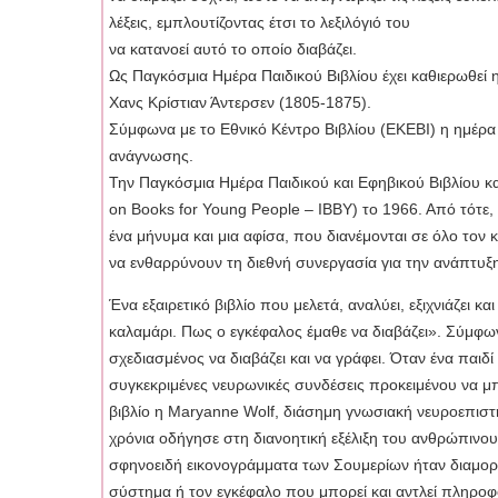
λέξεις, εμπλουτίζοντας έτσι το λεξιλόγιό του
να κατανοεί αυτό το οποίο διαβάζει.
Ως Παγκόσμια Ημέρα Παιδικού Βιβλίου έχει καθιερωθεί
Χανς Κρίστιαν Άντερσεν (1805-1875).
Σύμφωνα με το Εθνικό Κέντρο Βιβλίου (ΕΚΕΒΙ) η ημέρα 
ανάγνωσης.
Την Παγκόσμια Ημέρα Παιδικού και Εφηβικού Βιβλίου κα
on Books for Young People – ΙΒΒΥ) το 1966. Από τότε,
ένα μήνυμα και μια αφίσα, που διανέμονται σε όλο τον 
να ενθαρρύνουν τη διεθνή συνεργασία για την ανάπτυξη
Ένα εξαιρετικό βιβλίο που μελετά, αναλύει, εξιχνιάζει 
καλαμάρι. Πως ο εγκέφαλος έμαθε να διαβάζει». Σύμφων
σχεδιασμένος να διαβάζει και να γράφει. Όταν ένα παιδ
συγκεκριμένες νευρωνικές συνδέσεις προκειμένου να μπ
βιβλίο η Maryanne Wolf, διάσημη γνωσιακή νευροεπιστή
χρόνια οδήγησε στη διανοητική εξέλιξη του ανθρώπινου
σφηνοειδή εικονογράμματα των Σουμερίων ήταν διαμορ
σύστημα ή τον εγκέφαλο που μπορεί και αντλεί πληροφο