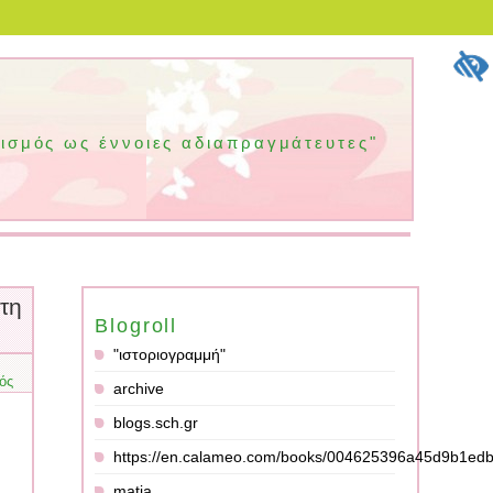
τισμός ως έννοιες αδιαπραγμάτευτες"
στη
Blogroll
"ιστοριογραμμή"
κός
archive
blogs.sch.gr
https://en.calameo.com/books/004625396a45d9b1ed
matia