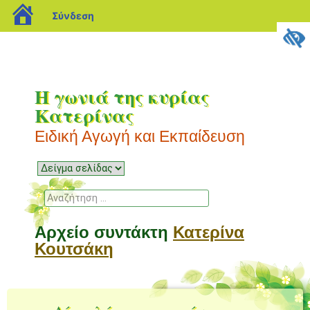
blogs.sch.gr
Σύνδεση
Η γωνιά της κυρίας
Κατερίνας
Ειδική Αγωγή και Εκπαίδευση
Μενού
Μετάβαση
σε
Αναζήτηση
περιεχόμενο
Αρχείο συντάκτη
Κατερίνα
Κουτσάκη