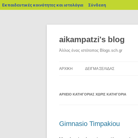
blogs.sch.gr
Εκπαιδευτικές κοινότητες και ιστολόγια
Σύνδεση
Μετάβαση
σε
περιεχόμενο
aikampatzi's blog
Άλλος ένας ιστότοπος Blogs.sch.gr
ΑΡΧΙΚΉ
ΔΕΊΓΜΑ ΣΕΛΊΔΑΣ
ΑΡΧΕΊΟ ΚΑΤΗΓΟΡΊΑΣ
ΧΩΡΊΣ ΚΑΤΗΓΟΡΊΑ
Gimnasio Timpakiou