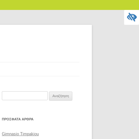
Αναζήτηση
για:
ΠΡΌΣΦΑΤΑ ΆΡΘΡΑ
Gimnasio Timpakiou