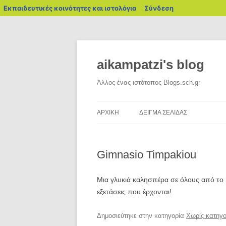
blogs.sch.gr
Εκπαιδευτικές κοινότητες και ιστολόγια
Σύνδεση
Μετάβαση
σε
περιεχόμενο
aikampatzi's blog
Άλλος ένας ιστότοπος Blogs.sch.gr
ΑΡΧΙΚΉ
ΔΕΊΓΜΑ ΣΕΛΊΔΑΣ
Gimnasio Timpakiou
Μια γλυκιά καλησπέρα σε όλους από το 
εξετάσεις που έρχονται!
Δημοσιεύτηκε στην κατηγορία
Χωρίς κατηγο