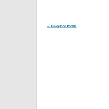
Πλοήγηση
←
Καλημέρα κόσμε!
άρθρων