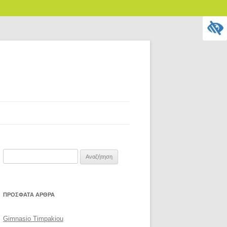
Αναζήτηση
για:
ΠΡΌΣΦΑΤΑ ΆΡΘΡΑ
Gimnasio Timpakiou