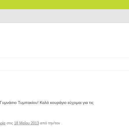
Γυμνάσιο Τυμπακίου! Καλό κουράγιο εύχομαι για τις
ρία
στις
18 Μαΐου 2013
από την/τον
.