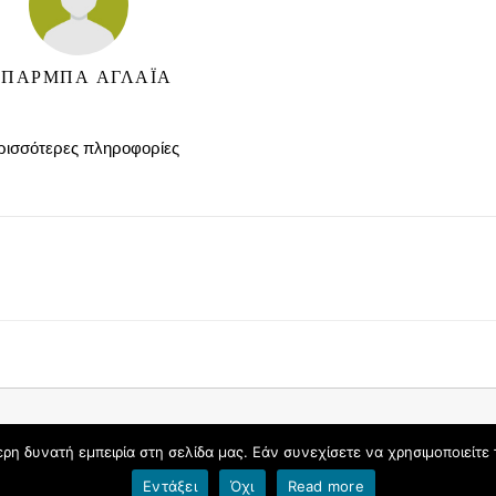
ΠΑΡΜΠΑ ΑΓΛΑΪΑ
ρισσότερες πληροφορίες
η δυνατή εμπειρία στη σελίδα μας. Εάν συνεχίσετε να χρησιμοποιείτε 
Εντάξει
Όχι
Read more
Όροι χρήσης blogs.sch.gr
|
Δήλωση προσβασιμότητας