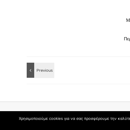
Μ
Πε
Θέμα Graceful από
Optima Themes
Χρησιμοποιούμε cookies για να σας προσφέρουμε την καλύτερ