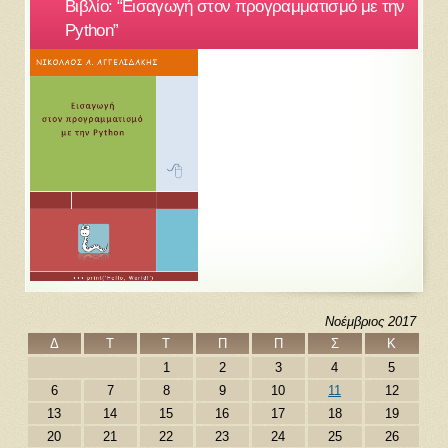
Βιβλίο: “Εισαγωγή στον προγραμματισμό με την
Python”
Νοέμβριος 2017
Δ
Τ
Τ
Π
Π
Σ
Κ
1
2
3
4
5
6
7
8
9
10
11
12
13
14
15
16
17
18
19
20
21
22
23
24
25
26