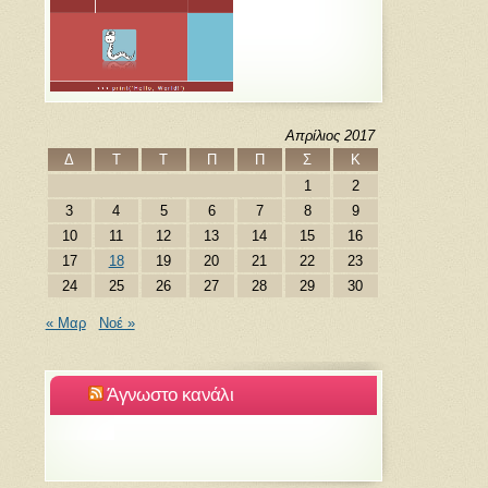
Απρίλιος 2017
Δ
Τ
Τ
Π
Π
Σ
Κ
1
2
3
4
5
6
7
8
9
10
11
12
13
14
15
16
17
18
19
20
21
22
23
24
25
26
27
28
29
30
« Μαρ
Νοέ »
Άγνωστο κανάλι