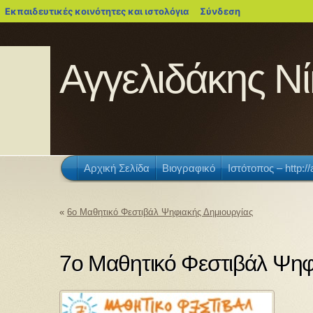
blogs.sch.gr
Εκπαιδευτικές κοινότητες και ιστολόγια
Σύνδεση
Αγγελιδάκης Νί
Αρχική Σελίδα
Βιογραφικό
Ιστότοπος – http:/
«
6ο Μαθητικό Φεστιβάλ Ψηφιακής Δημιουργίας
7ο Μαθητικό Φεστιβάλ Ψηφ