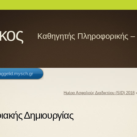
κος
Καθηγητής Πληροφορικής –
/aggelid.mysch.gr
Ημέρα Ασφαλούς Διαδικτύου (SID) 2018
ιακής Δημιουργίας