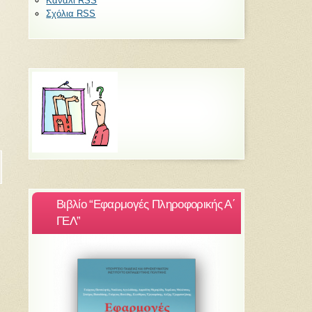
Κανάλι RSS
Σχόλια RSS
Βιβλίο “Εφαρμογές Πληροφορικής Α΄
ΓΕΛ”