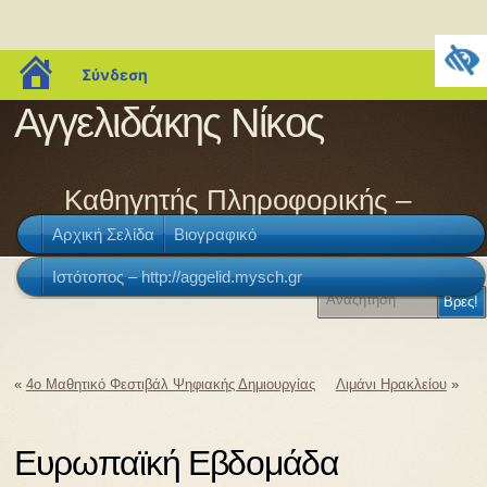
blogs.sch.gr
Σύνδεση
Αγγελιδάκης Νίκος
Καθηγητής Πληροφορικής –
Αρχική Σελίδα
Βιογραφικό
ΠΕ86
Ιστότοπος – http://aggelid.mysch.gr
«
4ο Μαθητικό Φεστιβάλ Ψηφιακής Δημιουργίας
Λιμάνι Ηρακλείου
»
Ευρωπαϊκή Εβδομάδα