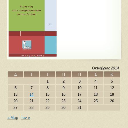
Οκτώβριος 2014
Δ
Τ
Τ
Π
Π
Σ
Κ
1
2
3
4
5
6
7
8
9
10
11
12
13
14
15
16
17
18
19
20
21
22
23
24
25
26
27
28
29
30
31
« Μαρ
Ιαν »