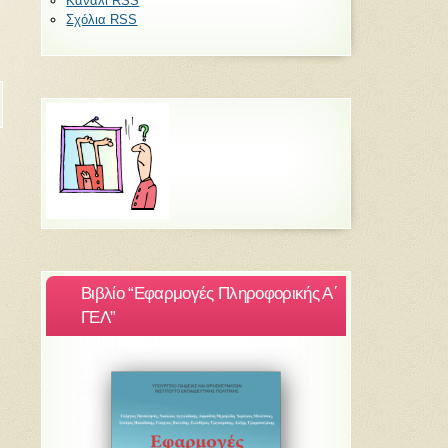
Κανάλι RSS
Σχόλια RSS
Βιβλίο “Εφαρμογές Πληροφορικής Α΄
ΓΕΛ”