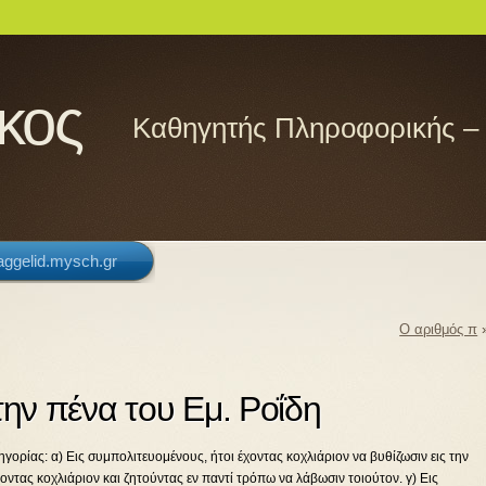
κος
Καθηγητής Πληροφορικής –
/aggelid.mysch.gr
Ο αριθμός π
την πένα του Εμ. Ροΐδη
ατηγορίας: α) Εις συμπολιτευομένους, ήτοι έχοντας κοχλιάριον να βυθίζωσιν εις την
οντας κοχλιάριον και ζητούντας εν παντί τρόπω να λάβωσιν τοιούτον. γ) Εις