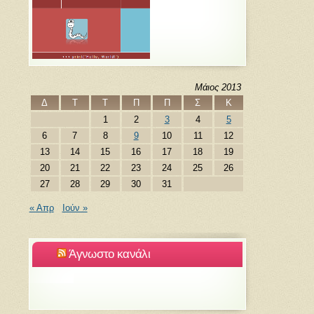
Μάιος 2013
Δ
Τ
Τ
Π
Π
Σ
Κ
1
2
3
4
5
6
7
8
9
10
11
12
13
14
15
16
17
18
19
20
21
22
23
24
25
26
27
28
29
30
31
« Απρ
Ιούν »
Άγνωστο κανάλι