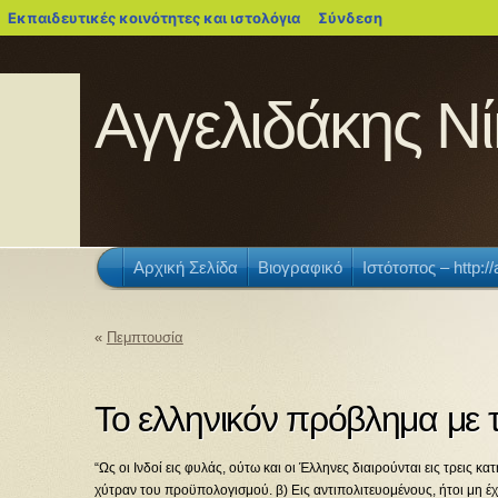
blogs.sch.gr
Εκπαιδευτικές κοινότητες και ιστολόγια
Σύνδεση
Αγγελιδάκης Νί
Αρχική Σελίδα
Βιογραφικό
Ιστότοπος – http:/
«
Πεμπτουσία
Το ελληνικόν πρόβλημα με 
“Ως οι Ινδοί εις φυλάς, ούτω και οι Έλληνες διαιρούνται εις τρεις κ
χύτραν του προϋπολογισμού. β) Εις αντιπολιτευομένους, ήτοι μη έχ