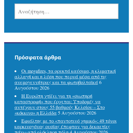
δημοσιεύσεων
ΑΝΑΖΉΤΗΣΗ
ΓΙΑ:
Πρόσφατα άρθρα
Οι megafires, τα ορυκτά καύσιμα, η κλιματική
αλλαγή και η λύση που περνά μέσα από τις
ανεμογεννήτριες και τα φωτοβολταϊκά
6
Αυγούστου 2026
Η Ευρώπη χτίζει για τη «σιωπηρή
καταστροφή» που έρχεται: Υποδομές να
αντέχουν στους 55 βαθμούς Κελσίου – Στο
«κόκκινο» η Ελλάδα
5 Αυγούστου 2026
Εφιάλτης με το «παντοτινό χημικό»: 49 τόνοι
καρκινογόνας ουσίας έπεφταν για δεκαετίες
πάνω από ολόκληρη πόλη
4 Αυγούστου 2026