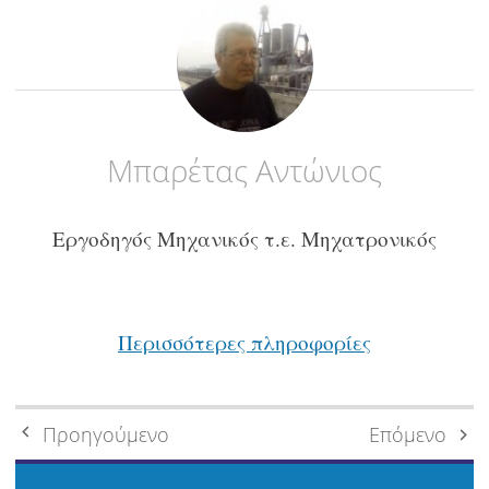
Μπαρέτας Αντώνιος
Εργοδηγός Μηχανικός τ.ε. Μηχατρονικός
Περισσότερες πληροφορίες
Πλοήγηση
Προηγούμενο
Επόμενο