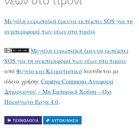
νέων στο τιμόνι
Μεγάλη ευρωπαϊκή έρευνα εκπέμπει SOS για τη
συμπεριφορά των νέων στο τιμόνι
Μεγάλη ευρωπαϊκή έρευνα εκπέμπει
SOS για τη συμπεριφορά των νέων στο τιμόνι
από
Ψυγείο και Κλιματιστικό
διατίθεται με
άδεια χρήσης
Creative Commons Αναφορά
Δημιουργού – Μη Εμπορική Χρήση – Όχι
Παράγωγα Έργα 4.0
.
ΤΕΧΝΟΛΟΓΊΑ
ΑΥΤΟΚΊΝΗΣΗ