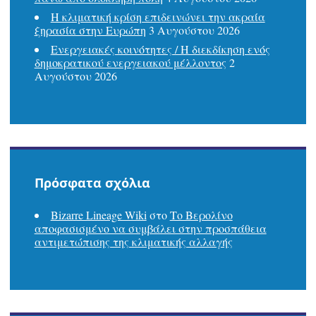
Η κλιματική κρίση επιδεινώνει την ακραία
ξηρασία στην Ευρώπη
3 Αυγούστου 2026
Ενεργειακές κοινότητες / Η διεκδίκηση ενός
δημοκρατικού ενεργειακού μέλλοντος
2
Αυγούστου 2026
Πρόσφατα σχόλια
Bizarre Lineage Wiki
στο
Το Βερολίνο
αποφασισμένο να συμβάλει στην προσπάθεια
αντιμετώπισης της κλιματικής αλλαγής