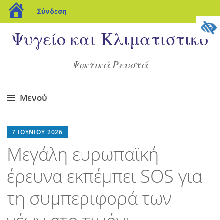
blogs.sch.gr
Σύνδεση
Ψυγείο και Κλιματιστικό
Ψυκτικά Ρευστά
Μενού
Μετάβαση
στο
7 ΙΟΥΝΊΟΥ 2026
περιεχόμενο
Μεγάλη ευρωπαϊκή
έρευνα εκπέμπει SOS για
τη συμπεριφορά των