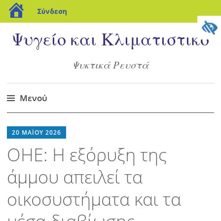
blogs.sch.gr
Σύνδεση
Ψυγείο και Κλιματιστικό
Ψυκτικά Ρευστά
Μενού
Μετάβαση
στο
20 ΜΑΪ́ΟΥ 2026
περιεχόμενο
ΟΗΕ: Η εξόρυξη της
άμμου απειλεί τα
οικοσυστήματα και τα