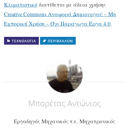
Κλιματιστικό
διατίθεται με άδεια χρήσης
Creative Commons Αναφορά Δημιουργού – Μη
Εμπορική Χρήση – Όχι Παράγωγα Έργα 4.0
.
ΤΕΧΝΟΛΟΓΊΑ
ΠΕΡΙΒΆΛΛΟΝ
Μπαρέτας Αντώνιος
Εργοδηγός Μηχανικός τ.ε. Μηχατρονικός