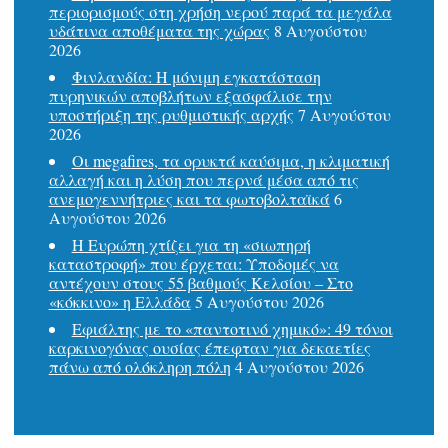
περιορισμούς στη χρήση νερού παρά τα μεγάλα
υδάτινα αποθέματα της χώρας
8 Αυγούστου
2026
Φινλανδία: Η μόνιμη εγκατάσταση
πυρηνικών αποβλήτων εξασφάλισε την
υποστήριξη της ρυθμιστικής αρχής
7 Αυγούστου
2026
Οι megafires, τα ορυκτά καύσιμα, η κλιματική
αλλαγή και η λύση που περνά μέσα από τις
ανεμογεννήτριες και τα φωτοβολταϊκά
6
Αυγούστου 2026
Η Ευρώπη χτίζει για τη «σιωπηρή
καταστροφή» που έρχεται: Υποδομές να
αντέχουν στους 55 βαθμούς Κελσίου – Στο
«κόκκινο» η Ελλάδα
5 Αυγούστου 2026
Εφιάλτης με το «παντοτινό χημικό»: 49 τόνοι
καρκινογόνας ουσίας έπεφταν για δεκαετίες
πάνω από ολόκληρη πόλη
4 Αυγούστου 2026