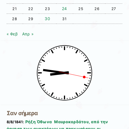
24
21
22
23
25
26
27
30
28
29
31
« Φεβ
Απρ »
Σαν σήμερα
Ρήξη Όθωνα  Μαυροκορδάτου, από την
8/8/1841:
άρνηση των ανακτόρων να προχωρήσουν οι