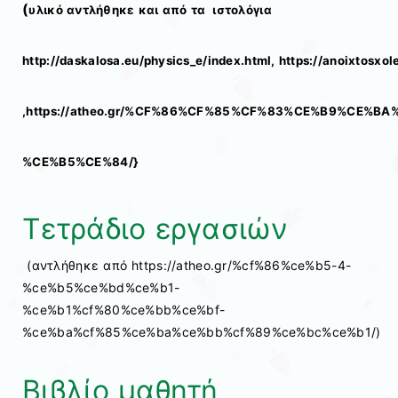
(
υλικό αντλήθηκε και από τα ιστολόγια
http://daskalosa.eu/physics_e/index.html, https://anoixtosx
,https://atheo.gr/%CF%86%CF%85%CF%83%CE%B9%CE%BA
%CE%B5%CE%84/}
Τετράδιο εργασιών
(αντλήθηκε από https://atheo.gr/%cf%86%ce%b5-4-
%ce%b5%ce%bd%ce%b1-
%ce%b1%cf%80%ce%bb%ce%bf-
%ce%ba%cf%85%ce%ba%ce%bb%cf%89%ce%bc%ce%b1/)
Βιβλίο μαθητή