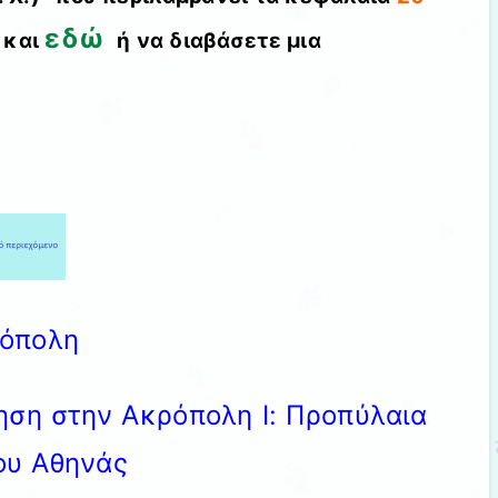
εδώ
 και
ή να διαβάσετε μια
ρόπολη
γηση στην Ακρόπολη Ι: Προπύλαια
ου Αθηνάς