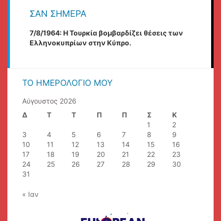
ΣΑΝ ΣΉΜΕΡΑ
7/8/1964: Η Τουρκία βομβαρδίζει θέσεις των
Ελληνοκυπρίων στην Κύπρο.
ΤΟ ΗΜΕΡΟΛΌΓΙΌ ΜΟΥ
Αύγουστος 2026
Δ
Τ
Τ
Π
Π
Σ
Κ
1
2
3
4
5
6
7
8
9
10
11
12
13
14
15
16
17
18
19
20
21
22
23
24
25
26
27
28
29
30
31
« Ιαν