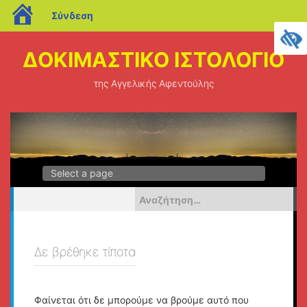
blogs.sch.gr
Σύνδεση
Μεταπηδήστε
στο
ΔΟΚΙΜΑΣΤΙΚΟ ΙΣΤΟΛΟΓΙΟ
περιεχόμενο
της Αγγελικής Αφεντούλης
Αναζήτηση
για:
Δε βρέθηκε τίποτα
Φαίνεται ότι δε μπορούμε να βρούμε αυτό που