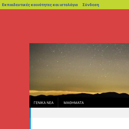
blogs.sch.gr
Εκπαιδευτικές κοινότητες και ιστολόγια
Σύνδεση
Μεταπηδήστε
στο
περιεχόμενο
ΓΕΝΙΚΆ ΝΈΑ
ΜΑΘΗΜΑΤΑ