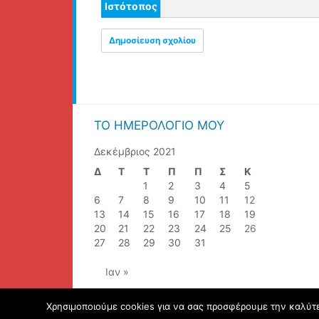
Ιστότοπος
ΤΟ ΗΜΕΡΟΛΌΓΙΌ ΜΟΥ
Δεκέμβριος 2021
Δ
Τ
Τ
Π
Π
Σ
Κ
1
2
3
4
5
6
7
8
9
10
11
12
13
14
15
16
17
18
19
20
21
22
23
24
25
26
27
28
29
30
31
Ιαν »
Χρησιμοποιούμε cookies για να σας προσφέρουμε την καλύτερ
© 