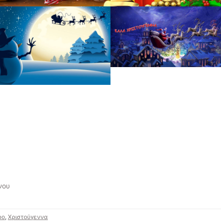
νου
ρο
,
Χριστούγεννα