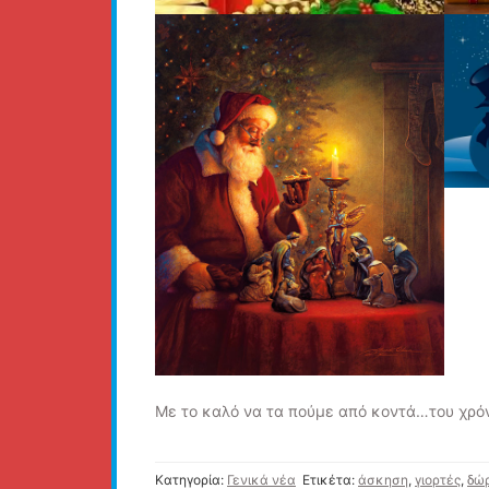
Με το καλό να τα πούμε από κοντά…του χρό
Κατηγορία:
Γενικά νέα
Ετικέτα:
άσκηση
,
γιορτές
,
δώ