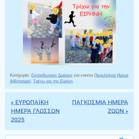
Κατηγορία:
Εκπαιδευτικές Δράσεις
και ετικέτα
Πανελλήνια Ημέρα
Αθλητισμού
,
Τρέχω για την Ειρήνη
.
«
ΕΥΡΩΠΑΪΚΗ
ΠΑΓΚΟΣΜΙΑ ΗΜΕΡΑ
Πλοήγηση άρθρων
ΗΜΕΡΑ ΓΛΩΣΣΩΝ
ΖΩΩΝ
»
2025