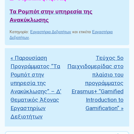
Τα Ρομπότ στην υπηρεσία της
Ανακύκλωσης
Κατηγορία:
Εργαστήρια Δεξιοτήτων
και ετικέτα
Εργαστήρια
Δεξιοτήτων
.
«
Παρουσίαση
Τεύχος 5ο
Πλοήγηση άρθρων
Προγράμματος “Τα
Παιχνιδομερίδας στο
Ρομπότ στην
πλαίσιο του
υπηρεσία της
προγράμματος
Ανακύκλωσης” – Δ’
Erasmus+ “Gamified
Θεματικός Άξονας
Introduction to
Εργαστηρίων
Gamification”
»
Δεξιοτήτων