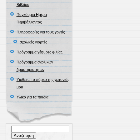
Βιβλίου
Παγκόσμια Ημέρα
Περιβάλλοντος
Πληροφορίες για τους γονείς
σχολικές γιορτές
Πρόγραμμα γέφυρες φιλίας
Πρόγραμμα σχολικών
δραστηριοτήτων
Υιοθετώ το πάρκο της γειτονιάς
μου
Υλικό για τα παιδια
Αναζήτηση
για: