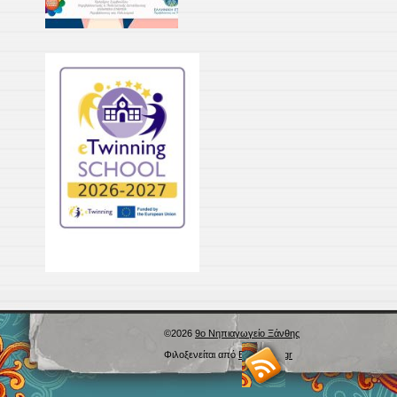
©2026
9ο Νηπιαγωγείο Ξάνθης
Φιλοξενείται από
Blogs.sch.gr