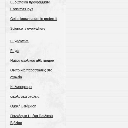
Ευρωπαϊκά προγράμματα
Christmas joys
Get to know nature to protect it
Science is everywhere
Ευχαριστίες
Ευχές
Ημέρα σχολικού αθλητισμού
Θεατρικές παραστάσεις στο
σχολείο
Καλωσόρισμα
οικολογικά σχολεία
Ομαλή μετάβαση
Παγκόσμια Ημέρα Παιδικού
Βιβλίου