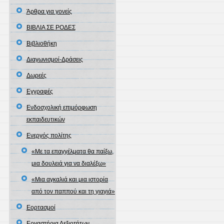
Άρθρα για γονείς
ΒΙΒΛΙΑ ΣΕ ΡΟΔΕΣ
Βιβλιοθήκη
Διαγωνισμοί-Δράσεις
Δωρεές
Εγγραφές
Ενδοσχολική επιμόρφωση
εκπαιδευτικών
Ενεργός πολίτης
«Με τα επαγγέλματα θα παίξω,
μια δουλειά για να διαλέξω»
«Μια αγκαλιά και μια ιστορία
από τον παππού και τη γιαγιά»
Εορτασμοί
Εργαστήρια Δεξιοτήτων