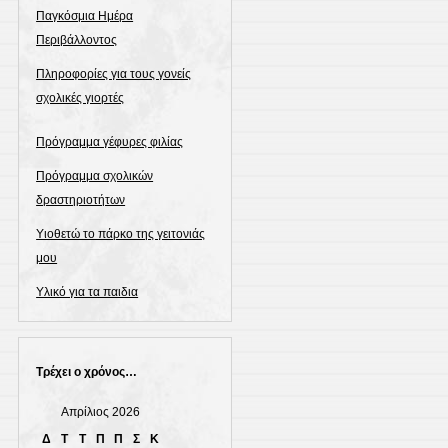
Παγκόσμια Ημέρα
Περιβάλλοντος
Πληροφορίες για τους γονείς
σχολικές γιορτές
Πρόγραμμα γέφυρες φιλίας
Πρόγραμμα σχολικών
δραστηριοτήτων
Υιοθετώ το πάρκο της γειτονιάς
μου
Υλικό για τα παιδια
Τρέχει ο χρόνος…
Απρίλιος 2026
Δ
Τ
Τ
Π
Π
Σ
Κ