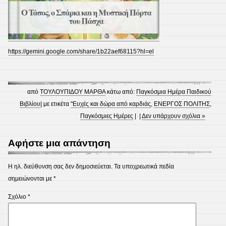
https://gemini.google.com/share/1b22aef68115?hl=el
από
ΤΟΥΛΟΥΠΙΔΟΥ ΜΑΡΘΑ
κάτω από:
Παγκόσμια Ημέρα Παιδικού
Βιβλίου
| με ετικέτα
"Ευχές και δώρα από καρδιάς
,
ΕΝΕΡΓΟΣ ΠΟΛΙΤΗΣ
,
Παγκόσμιες Ημέρες
| |
Δεν υπάρχουν σχόλια »
Αφήστε μια απάντηση
Η ηλ. διεύθυνση σας δεν δημοσιεύεται.
Τα υποχρεωτικά πεδία
σημειώνονται με
*
Σχόλιο
*