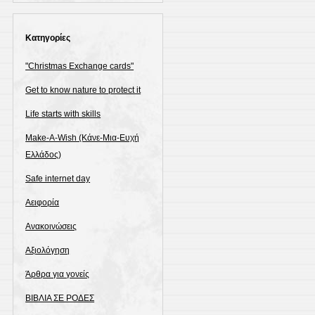
Kατηγορίες
"Christmas Exchange cards"
Get to know nature to protect it
Life starts with skills
Make-A-Wish (Κάνε-Μια-Ευχή
Ελλάδος)
Safe internet day
Αειφορία
Ανακοινώσεις
Αξιολόγηση
Άρθρα για γονείς
ΒΙΒΛΙΑ ΣΕ ΡΟΔΕΣ