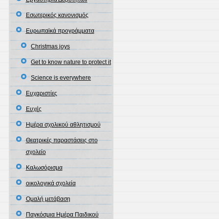
Εσωτερικός κανονισμός
Ευρωπαϊκά προγράμματα
Christmas joys
Get to know nature to protect it
Science is everywhere
Ευχαριστίες
Ευχές
Ημέρα σχολικού αθλητισμού
Θεατρικές παραστάσεις στο
σχολείο
Καλωσόρισμα
οικολογικά σχολεία
Ομαλή μετάβαση
Παγκόσμια Ημέρα Παιδικού