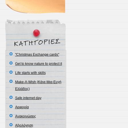
"Christmas Exchange cards"
Get to know nature to protect it
Life starts with skills
Make-A-Wish (Κάνε-Μια-Ευχή
Ελλάδος)
Safe internet day
Αειφορία
Ανακοινώσεις
Αξιολόγηση