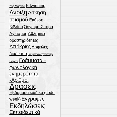
E twinning
25η Μαρτίου
Άνοιξη
Άσκηση
σεισμού
Έκθεση
βιβλίου
Όργωμα-Σπορά
Αγιασμός
Αθλητικές
δραστηριότητες
Απόκριες
Ασφαλές
διαδίκτυο
Βιωματκό εργαστήρι
Γράμματα -
Γιορτες
φωνολογική
ενημερότητα
-Αριθμοι
Δράσεις
Εβδομάδα κώδικα (code
Εγγραφές
week)
Εκδηλώσεις
Εκπαιδευτικά