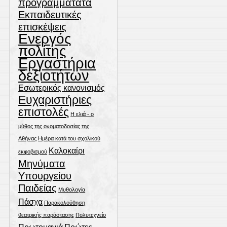
προγράμματατα
Εκπαιδευτικές
επισκέψεις
Ενεργός
πολίτης
Εργαστήρια
δεξιοτήτων
Εσωτερικός κανονισμός
Ευχαριστήριες
επιστολές
Η ελιά - ο
μύθος της ονοματοδοσίας της
Αθήνας
Ημέρα κατά του σχολικού
Καλοκαίρι
εκφοβισμού
Μηνύματα
Υπουργείου
Παιδείας
Μυθολογία
Πάσχα
Παρακολούθηση
θεατρικής παράστασης
Πολυτεχνείο
Πρωτομαγιά
Πρώτες