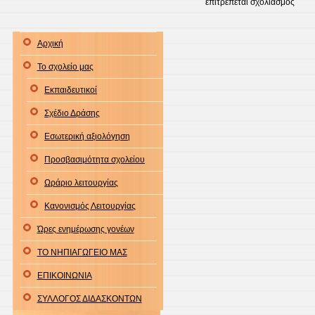
στο
επιτρέπεται σχολιασμός
Αγια
και
Αρχική
Μήνυ
Το σχολείο μας
του
Υπου
Εκπαιδευτικοί
Παιδε
Σχέδιο Δράσης
Θρησ
Εσωτερική αξιολόγηση
και
Αθλη
Προσβασιμότητα σχολείου
Κυρι
Ωράριο λειτουργίας
Πιερ
για
Κανονισμός Λειτουργίας
την
Ώρες ενημέρωσης γονέων
έναρ
ΤΟ ΝΗΠΙΑΓΩΓΕΙΟ ΜΑΣ
της
σχολ
ΕΠΙΚΟΙΝΩΝΙΑ
χρον
ΣΥΛΛΟΓΟΣ ΔΙΔΑΣΚΟΝΤΩΝ
καθώ