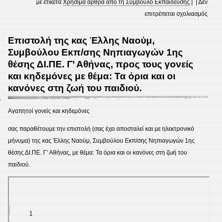
με ετικέτα
Χρήσιμα άρθρα από τη Σύμβουλο Εκπαίδευσης
| |
Δεν
στο
επιτρέπεται σχολιασμός
Οδηγ
προς
Επιστολή της κας Έλλης Ναούμ,
γονεί
Συμβούλου Εκπ/σης Νηπιαγωγών 1ης
με
θέσης ΔΙ.ΠΕ. Γ’ Αθήνας, προς τους γονείς
αφορ
και κηδεμόνες με θέμα: Τα όρια και οι
την
κανόνες στη ζωή του παιδιού.
έναρ
4
της
Αγαπητοί γονείς και κηδεμόνες
νέας
σας παραθέτουμε την επιστολή (σας έχει αποσταλεί και με ηλεκτρονικό
σχολ
μήνυμα) της κας Έλλης Ναούμ, Συμβούλου Εκπ/σης Νηπιαγωγών 1ης
χρον
θέσης ΔΙ.ΠΕ. Γ’ Αθήνας, με θέμα: Τα όρια και οι κανόνες στη ζωή του
παιδιού.