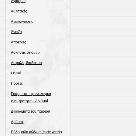
Αγιασμός
Αθλητικές
Ανακοινώσεις
Άνοιξη
Απόκριες
Ασκήσεις σεισμού
Ασφαλές διαδίκτυο
Γενικά
Γιορτές
Γράμματα – φωνολογική
ενημεροτητα – Αριθμοί
Δικαιώματα του παιδιού
Δράσεις
Εβδομάδα κώδικα (code week)