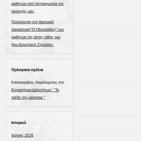
μαθητών από Νηπιαγωγεία της
περιοχής μας.
Πρόσκληση στη θεατρική
παράσταση”Ο Οδυσσεβαχ” των
μαθητών της έκτης τάξης του
4ου Δημοτικού Σχολείου.
Πρόσφατα σχόλια
Κασοκεράκης Χαράλαμπος
στο
Εργαστήρια Δεξιοτήτων: ” Το
ταξίδι της μέλισσας “
Ιστορικό
Ιούνιος 2026