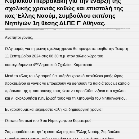
Κυριάκου Πιερρακάκη για την έναρξη της
Ναού
σχολικής χρονιάς καθώς και επιστολή της
Συμβ
κας Έλλης Ναούμ, Συμβούλου εκπ/σης
Εκπ/
Νηπ/γών 1η θέσης ΔΙ.ΠΕ Γ’ Αθήνας.
σης
Νηπι
Αγαπητοί γονείς,
1ης
Ο Αγιασμός για τη φετινή σχολική χρονιά θα πραγματοποιηθεί την Τετάρτη
θέση
11 Σεπτεμβρίου 2024 στις 08.30 π.μ στον αύλειο χώρο του
ΔΙ.ΠΕ
ου
συστεγαζόμενου 4
Δημοτικού Σχολείου Καματερού.
Γ’
Αθήν
Μετά το τέλος του Αγιασμού θα υπάρξει χρονικό περιθώριο μισής ώρας
προς
προκειμένου οι γονείς να μπορέσουν να αφήσουν τα παιδιά τους με κάποιο
τους
πρόσωπο της εμπιστοσύνης τους ώστε να προσέλθουν ξανά στο σχολείο
γονεί
και ν’ ακολουθήσει ενημέρωσή τους για τη λειτουργία του Νηπιαγωγείου.
και
Ευχαριστούμε και ευχόμαστε καλή και δημιουργική χρονιά!
κηδε
με
Οι εκπαιδευτικοί του 9 ου Νηπιαγωγείου Καματερού.
θέμα:
Σας παραθέτουμε την 1η επιστολή της κας Έλλης Ναούμ, Συμβούλου
Τα