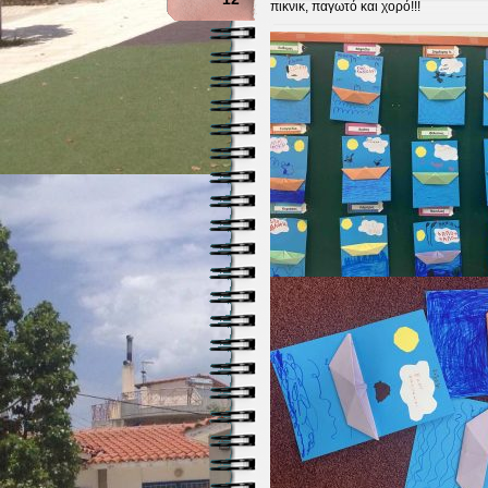
πικνικ, παγωτό και χορό!!!