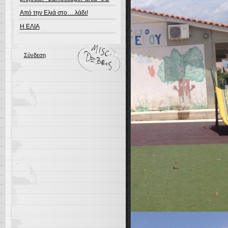
Από την Ελιά στο….λάδι!
Η ΕΛΙΑ
Σύνδεση