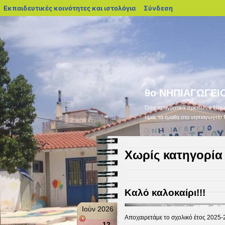
blogs.sch.gr
Εκπαιδευτικές κοινότητες και ιστολόγια
Σύνδεση
9ο ΝΗΠΙΑΓΩΓΕΙ
Όσα πραγματικά πρέπει να ξέρω 
είμαι, τα έμαθα στο νηπιαγωγείο 
Χωρίς κατηγορία
Καλό καλοκαίρι!!!
Ιούν 2026
Αποχαιρετάμε το σχολικό έτος 2025-
12