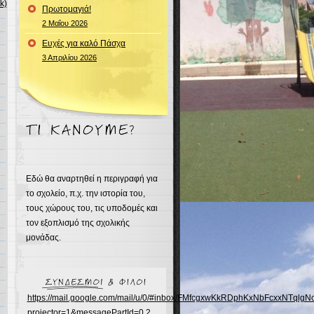
k)
Πρωτομαγιά!
2 Μαΐου 2026
Ευχές για καλό Πάσχα
3 Απριλίου 2026
Εδώ θα αναρτηθεί η περιγραφή για
το σχολείο, π.χ. την ιστορία του,
τους χώρους του, τις υποδομές και
τον εξοπλισμό της σχολικής
μονάδας.
https://mail.google.com/mail/u/0/#inbox/FMfcgxwKkRDphKxNbFcxxNTqlg
projector=1&messagePartId=0.2