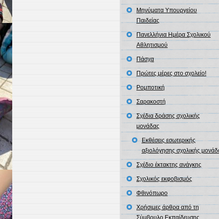
Μηνύματα Υπουργείου
Παιδείας
Πανελλήνια Ημέρα Σχολικού
Αθλητισμού
Πάσχα
Πρώτες μέρες στο σχολείο!
Ρομποτική
Σαρακοστή
Σχέδια δράσης σχολικής
μονάδας
Εκθέσεις εσωτερικής
αξιολόγησης σχολικής μονάδ
Σχέδιο έκτακτης ανάγκης
Σχολικός εκφοβισμός
Φθινόπωρο
Χρήσιμες άρθρα από τη
Σύμβουλο Εκπαίδευσης