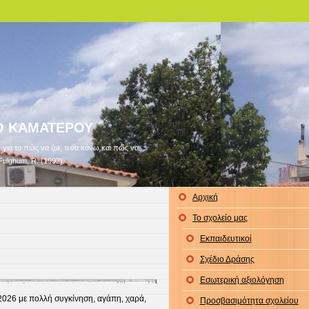
Ο ΚΑΜΑΤΕΡΟΥ
για το πώς να ζω, τι να κάνω και πώς να
Fulghum, R. (1992).
Αρχική
Το σχολείο μας
Εκπαιδευτικοί
Σχέδιο Δράσης
Εσωτερική αξιολόγηση
2026 με πολλή συγκίνηση, αγάπη, χαρά,
Προσβασιμότητα σχολείου