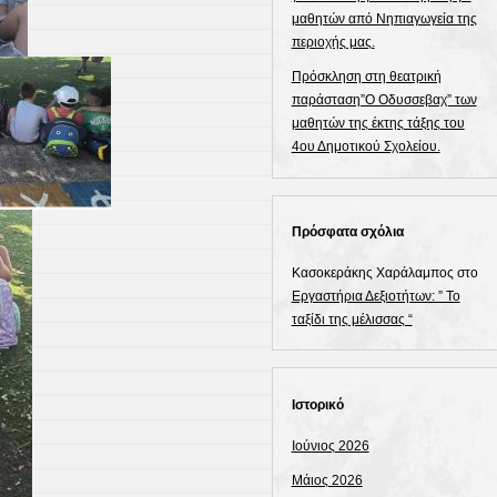
μαθητών από Νηπιαγωγεία της
περιοχής μας.
Πρόσκληση στη θεατρική
παράσταση”Ο Οδυσσεβαχ” των
μαθητών της έκτης τάξης του
4ου Δημοτικού Σχολείου.
Πρόσφατα σχόλια
Κασοκεράκης Χαράλαμπος
στο
Εργαστήρια Δεξιοτήτων: ” Το
ταξίδι της μέλισσας “
Ιστορικό
Ιούνιος 2026
Μάιος 2026