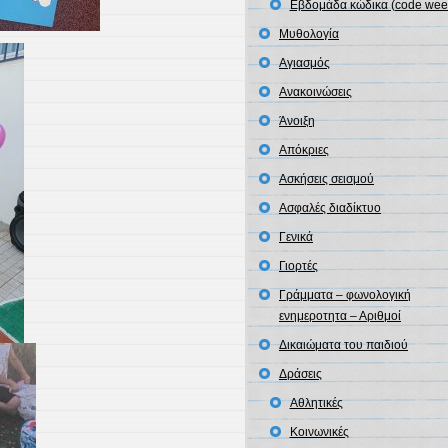
Εβδομάδα κώδικα (code wee
Mυθολογία
Αγιασμός
Ανακοινώσεις
Άνοιξη
Απόκριες
Ασκήσεις σεισμού
Ασφαλές διαδίκτυο
Γενικά
Γιορτές
Γράμματα – φωνολογική
ενημεροτητα – Αριθμοί
Δικαιώματα του παιδιού
Δράσεις
Αθλητικές
Κοινωνικές