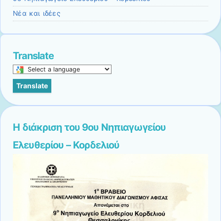
Νέα και ιδέες
Translate
Select
a
Translate
language
to
translate
this
Η διάκριση του 9ου Νηπιαγωγείου
page
Ελευθερίου – Κορδελιού