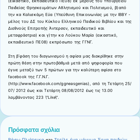
(εικαστικό, εκπαιδευτικό ΠΕ08) εκ μέρους του Υπουργείου
Παιδείας Θρησκευμάτων Αθλητισμού και Πολιτισμού, β)από
την κα Καλισκάμη Εύα (Υπεύθυνη Επικοινωνίας με την ΙΒΒΥ -
μέλος του ΔΣ του Κύκλου Ελληνικού Παιδικού Βιβλίου και της
Διεθνούς Επιτροπής Άντερσεν, εκπαιδευτικό και
μεταφράστρια) και γ)την κα Λούκου Μαρία (εικαστικό,
εκπαιδευτικό ΠΕ08) εκπρόσωπο της ΓΓΝΓ.
Στη β΄φάση του διαγωνισμού η αφίσα μας διακρίθηκε στην
πρώτη θέση στην πρωτοβάθμιά μετά από ψηφοφορία που
έγινε μεταξύ των 5 πρώτων για την καλύτερη αφίσα στο
facebook της Γ.Γ.Ν.Γ.
(http://www.facebook.com/ggneasgenias), από τη Τετάρτη 25/
07/ 2012 έως και Τετάρτη 08/08/2012 έως τις 13.00
λαμβάνοντας 223 \"Like\".
Πρόσφατα σχόλια
Βάσω Πλιάτσικα
Στείλε ένα μήνυμα_Έργα παιδιών
στο