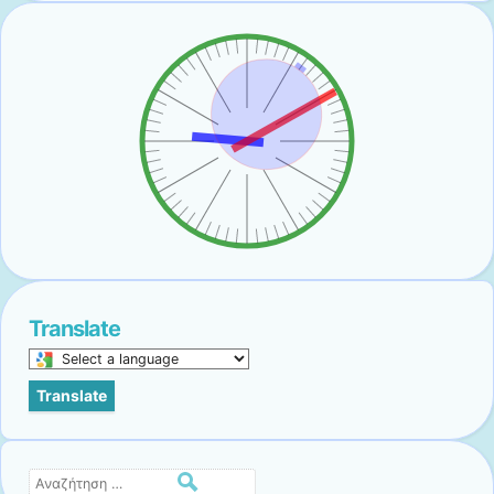
Translate
Select
a
Translate
language
to
translate
this
Αναζήτηση