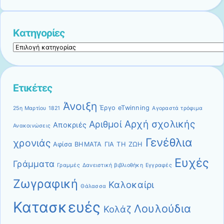
Kατηγορίες
Kατηγορίες
Ετικέτες
Άνοιξη
Έργο eTwinning
25η Μαρτίου 1821
Αγοραστά τρόφιμα
Αρχή σχολικής
Αριθμοί
Αποκριές
Ανακοινώσεις
Γενέθλια
χρονιάς
Αφίσα
ΒΗΜΑΤΑ ΓΙΑ ΤΗ ΖΩΗ
Ευχές
Γράμματα
Γραμμές
Δανειστική βιβλιοθήκη
Εγγραφές
Ζωγραφική
Καλοκαίρι
Θάλασσα
Κατασκευές
Λουλούδια
Κολάζ