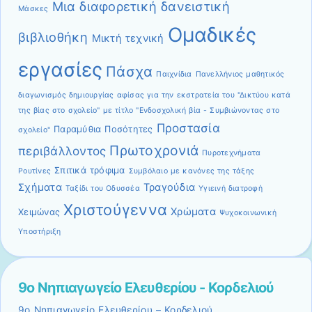
Μια διαφορετική δανειστική
Μάσκες
Ομαδικές
βιβλιοθήκη
Μικτή τεχνική
εργασίες
Πάσχα
Παιχνίδια
Πανελλήνιος μαθητικός
διαγωνισμός δημιουργίας αφίσας για την εκστρατεία του "Δικτύου κατά
της βίας στο σχολείο" με τίτλο "Ενδοσχολική βία - Συμβιώνοντας στο
Προστασία
Παραμύθια
Ποσότητες
σχολείο"
Πρωτοχρονιά
περιβάλλοντος
Πυροτεχνήματα
Σπιτικά τρόφιμα
Ρουτίνες
Συμβόλαιο με κανόνες της τάξης
Σχήματα
Τραγούδια
Ταξίδι του Οδυσσέα
Υγιεινή διατροφή
Χριστούγεννα
Χρώματα
Χειμώνας
Ψυχοκοινωνική
Υποστήριξη
9ο Νηπιαγωγείο Ελευθερίου - Κορδελιού
9ο Νηπιαγωγείο Ελευθερίου – Κορδελιού