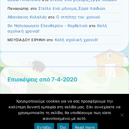
Στείλε ένα μήνυμα_Έργα παιδιών
Παναγιώτης
στο
Αθανάσιος Κολαλάς
O ιππότης του χιονιού
στο
9ο Νηπιαγωγείο Ελευθερίου - Κορδελιού
Καλή
στο
σχολική χρονιά!
Καλή σχολική χρονιά!
ΜΟΥΣΙΑΔΟΥ ΕΙΡΗΝΗ
στο
Επισκέψεις από 7-4-2020
Χρησιμοποιούμε cookies για να σας προσφέρουμε την
καλύτερη δυνατή εμπειρία στη σελίδα μας. Εάν συνεχίσετε να
χρησιμοποιείτε τη σελίδα, θα υποθέσουμε πως είστε
ικανοποιημένοι με αυτό.
Όροι χρήσης blogs.sch.gr
|
Δήλωση προσβασιμότητας
Εντάξει
Όχι
Read more