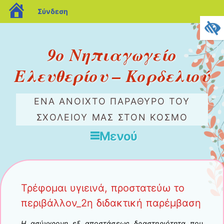
blogs.sch.gr
Σύνδεση
9o Nηπιαγωγείο
Ελευθερίου – Κορδελιού
ΈΝΑ ΑΝΟΙΧΤΌ ΠΑΡΆΘΥΡΟ ΤΟΥ
ΣΧΟΛΕΊΟΥ ΜΑΣ ΣΤΟΝ ΚΌΣΜΟ
Μενού
Μετάβαση στο περιεχόμενο
Τρέφομαι υγιεινά, προστατεύω το
περιβάλλον_2η διδακτική παρέμβαση
Η ασύγχρονη εξ αποστάσεως δραστηριότητα που