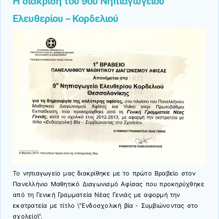
Η διάκριση του 9ου Νηπιαγωγείου
page
Ελευθερίου – Κορδελιού
Το νηπιαγωγείο μας διακρίθηκε με το πρώτο Βραβείο στον
Πανελλήνιο Μαθητικό Διαγωνισμό Αφίσας που προκηρύχθηκε
από τη Γενική Γραμματεία Νέας Γενιάς με αφορμή την
εκστρατεία με τίτλο \"Ενδοσχολική βία - Συμβιώνοντας στο
σχολείο\".