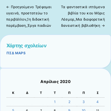
← Προηγούμενo
Τρέφομαι
Τα φανταστικά ιπτάμενα
Πλοήγηση άρθρων
υγιεινά, προστατεύω το
βιβλία του κου Μόρις
περιβάλλον_1η διδακτική
Λέσμορ_Μια διαφορετική
παρέμβαση_Έργα παιδιών
δανειστική βιβλιοθήκη
→
Χάρτης σχολείων
ΠΣΔ MAPS
Απρίλιος 2020
Κ
Δ
Τ
Τ
Π
Π
Σ
1
2
3
4
5
9
10
6
7
8
11