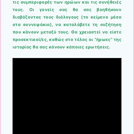
τις συμπεριφορές των ηρώων και τις συνήθειές
τους.
Οι γονείς σας θα σας βοηθήσουν
διαβάζοντας τους διάλογους (το κείμενο μέσα
στα συννεφάκια), να καταλάβετε τη συζήτηση
που κάνουν μεταξύ τους.
Θα χρειαστεί να είστε
προσεκτικοί/ες, καθώς στο τέλος οι “ήρωες” της
ιστορίας θα σας κάνουν κάποιες ερωτήσεις.