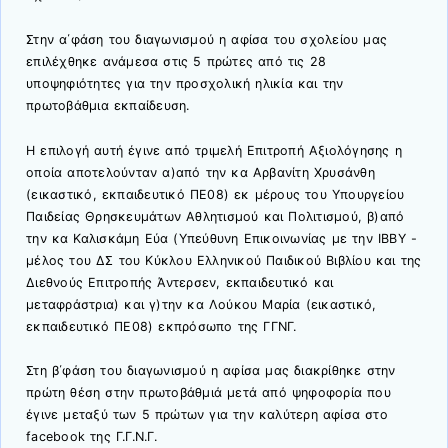
Στην α΄φάση του διαγωνισμού η αφίσα του σχολείου μας
επιλέχθηκε ανάμεσα στις 5 πρώτες από τις 28
υποψηφιότητες για την προσχολική ηλικία και την
πρωτοβάθμια εκπαίδευση.
Η επιλογή αυτή έγινε από τριμελή Επιτροπή Αξιολόγησης η
οποία αποτελούνταν α)από την κα Αρβανίτη Χρυσάνθη
(εικαστικό, εκπαιδευτικό ΠΕ08) εκ μέρους του Υπουργείου
Παιδείας Θρησκευμάτων Αθλητισμού και Πολιτισμού, β)από
την κα Καλισκάμη Εύα (Υπεύθυνη Επικοινωνίας με την ΙΒΒΥ -
μέλος του ΔΣ του Κύκλου Ελληνικού Παιδικού Βιβλίου και της
Διεθνούς Επιτροπής Άντερσεν, εκπαιδευτικό και
μεταφράστρια) και γ)την κα Λούκου Μαρία (εικαστικό,
εκπαιδευτικό ΠΕ08) εκπρόσωπο της ΓΓΝΓ.
Στη β΄φάση του διαγωνισμού η αφίσα μας διακρίθηκε στην
πρώτη θέση στην πρωτοβάθμιά μετά από ψηφοφορία που
έγινε μεταξύ των 5 πρώτων για την καλύτερη αφίσα στο
facebook της Γ.Γ.Ν.Γ.