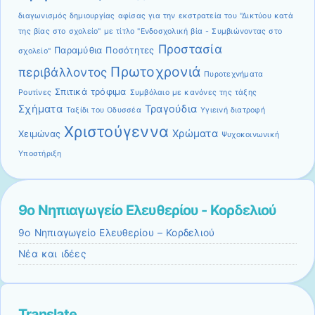
διαγωνισμός δημιουργίας αφίσας για την εκστρατεία του "Δικτύου κατά
της βίας στο σχολείο" με τίτλο "Ενδοσχολική βία - Συμβιώνοντας στο
Προστασία
Παραμύθια
Ποσότητες
σχολείο"
Πρωτοχρονιά
περιβάλλοντος
Πυροτεχνήματα
Σπιτικά τρόφιμα
Ρουτίνες
Συμβόλαιο με κανόνες της τάξης
Σχήματα
Τραγούδια
Ταξίδι του Οδυσσέα
Υγιεινή διατροφή
Χριστούγεννα
Χρώματα
Χειμώνας
Ψυχοκοινωνική
Υποστήριξη
9ο Νηπιαγωγείο Ελευθερίου - Κορδελιού
9ο Νηπιαγωγείο Ελευθερίου – Κορδελιού
Νέα και ιδέες
Translate