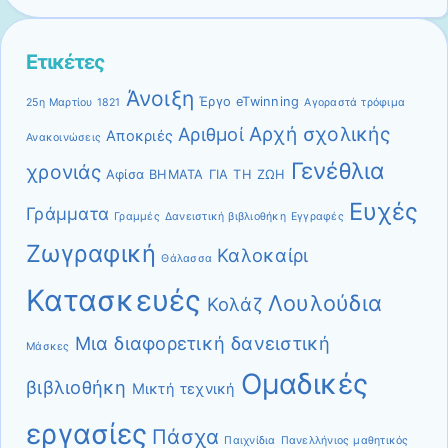
Ετικέτες
Άνοιξη
Έργο eTwinning
25η Μαρτίου 1821
Αγοραστά τρόφιμα
Αρχή σχολικής
Αριθμοί
Αποκριές
Ανακοινώσεις
Γενέθλια
χρονιάς
Αφίσα
ΒΗΜΑΤΑ ΓΙΑ ΤΗ ΖΩΗ
Ευχές
Γράμματα
Γραμμές
Δανειστική βιβλιοθήκη
Εγγραφές
Ζωγραφική
Καλοκαίρι
Θάλασσα
Κατασκευές
Λουλούδια
Κολάζ
Μια διαφορετική δανειστική
Μάσκες
Ομαδικές
βιβλιοθήκη
Μικτή τεχνική
εργασίες
Πάσχα
Παιχνίδια
Πανελλήνιος μαθητικός