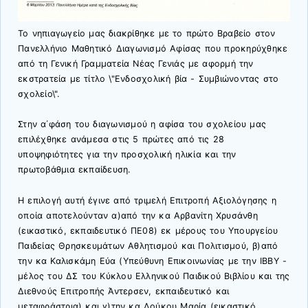
Το νηπιαγωγείο μας διακρίθηκε με το πρώτο Βραβείο στον
Πανελλήνιο Μαθητικό Διαγωνισμό Αφίσας που προκηρύχθηκε
από τη Γενική Γραμματεία Νέας Γενιάς με αφορμή την
εκστρατεία με τίτλο \"Ενδοσχολική βία - Συμβιώνοντας στο
σχολείο\".
Στην α΄φάση του διαγωνισμού η αφίσα του σχολείου μας
επιλέχθηκε ανάμεσα στις 5 πρώτες από τις 28
υποψηφιότητες για την προσχολική ηλικία και την
πρωτοβάθμια εκπαίδευση.
Η επιλογή αυτή έγινε από τριμελή Επιτροπή Αξιολόγησης η
οποία αποτελούνταν α)από την κα Αρβανίτη Χρυσάνθη
(εικαστικό, εκπαιδευτικό ΠΕ08) εκ μέρους του Υπουργείου
Παιδείας Θρησκευμάτων Αθλητισμού και Πολιτισμού, β)από
την κα Καλισκάμη Εύα (Υπεύθυνη Επικοινωνίας με την ΙΒΒΥ -
μέλος του ΔΣ του Κύκλου Ελληνικού Παιδικού Βιβλίου και της
Διεθνούς Επιτροπής Άντερσεν, εκπαιδευτικό και
μεταφράστρια) και γ)την κα Λούκου Μαρία (εικαστικό,