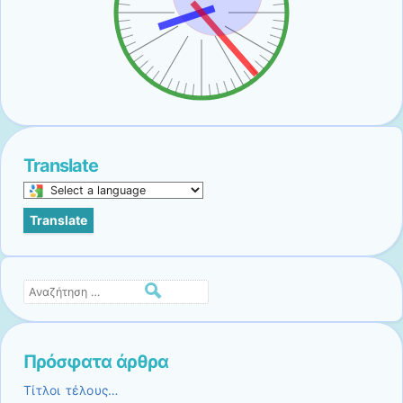
Translate
Select
a
Translate
language
to
translate
this
Αναζήτηση
page
Πρόσφατα άρθρα
Τίτλοι τέλους…