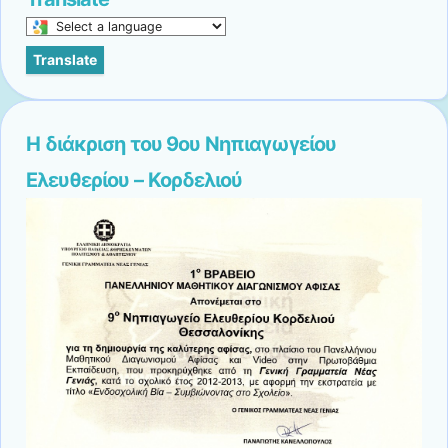
Select
a
Translate
language
to
translate
this
Η διάκριση του 9ου Νηπιαγωγείου
page
Ελευθερίου – Κορδελιού