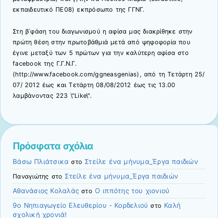
εκπαιδευτικό ΠΕ08) εκπρόσωπο της ΓΓΝΓ.
Στη β΄φάση του διαγωνισμού η αφίσα μας διακρίθηκε στην
πρώτη θέση στην πρωτοβάθμιά μετά από ψηφοφορία που
έγινε μεταξύ των 5 πρώτων για την καλύτερη αφίσα στο
facebook της Γ.Γ.Ν.Γ.
(http://www.facebook.com/ggneasgenias), από τη Τετάρτη 25/
07/ 2012 έως και Τετάρτη 08/08/2012 έως τις 13.00
λαμβάνοντας 223 \"Like\".
Πρόσφατα σχόλια
Βάσω Πλιάτσικα
Στείλε ένα μήνυμα_Έργα παιδιών
στο
Στείλε ένα μήνυμα_Έργα παιδιών
Παναγιώτης
στο
Αθανάσιος Κολαλάς
O ιππότης του χιονιού
στο
9ο Νηπιαγωγείο Ελευθερίου - Κορδελιού
Καλή
στο
σχολική χρονιά!