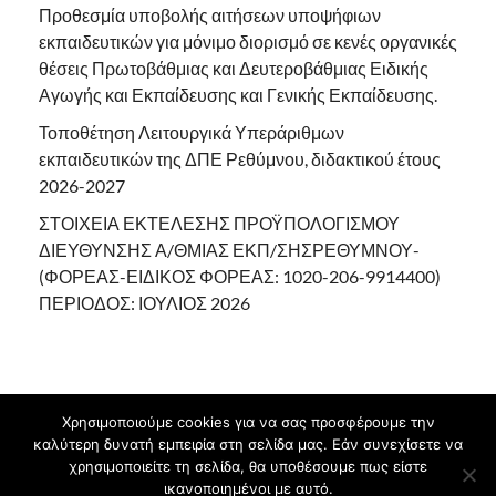
Προθεσμία υποβολής αιτήσεων υποψήφιων
εκπαιδευτικών για μόνιμο διορισμό σε κενές οργανικές
θέσεις Πρωτοβάθμιας και Δευτεροβάθμιας Ειδικής
Αγωγής και Εκπαίδευσης και Γενικής Εκπαίδευσης.
Τοποθέτηση Λειτουργικά Υπεράριθμων
εκπαιδευτικών της ΔΠΕ Ρεθύμνου, διδακτικού έτους
2026-2027
ΣΤΟΙΧΕΙΑ ΕΚΤΕΛΕΣΗΣ ΠΡΟΫΠΟΛΟΓΙΣΜΟΥ
ΔΙΕΥΘΥΝΣΗΣ Α/ΘΜΙΑΣ ΕΚΠ/ΣΗΣΡΕΘΥΜΝΟΥ-
(ΦΟΡΕΑΣ-ΕΙΔΙΚΟΣ ΦΟΡΕΑΣ: 1020-206-9914400)
ΠΕΡΙΟΔΟΣ: ΙΟΥΛΙΟΣ 2026
Χρησιμοποιούμε cookies για να σας προσφέρουμε την
καλύτερη δυνατή εμπειρία στη σελίδα μας. Εάν συνεχίσετε να
Πνευματικά δικαιώματα © 2026
.
χρησιμοποιείτε τη σελίδα, θα υποθέσουμε πως είστε
ικανοποιημένοι με αυτό.
Υποστηρίζεται από
blogs.sch.gr
και
HitMag
.