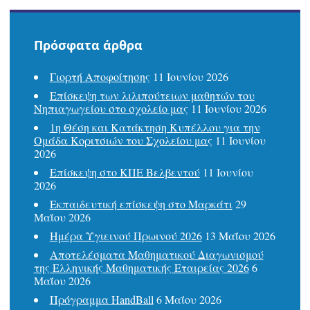
Πρόσφατα άρθρα
Γιορτή Αποφοίτησης
11 Ιουνίου 2026
Επίσκεψη των λιλιπούτειων μαθητών του
Νηπιαγωγείου στο σχολείο μας
11 Ιουνίου 2026
1η Θέση και Κατάκτηση Κυπέλλου για την
Ομάδα Κοριτσιών του Σχολείου μας
11 Ιουνίου
2026
Επίσκεψη στο ΚΠΕ Βελβεντού
11 Ιουνίου
2026
Εκπαιδευτική επίσκεψη στο Μαρκάτι
29
Μαΐου 2026
Ημέρα Υγιεινού Πρωινού 2026
13 Μαΐου 2026
Αποτελέσματα Μαθηματικού Διαγωνισμού
της Ελληνικής Μαθηματικής Εταιρείας 2026
6
Μαΐου 2026
Πρόγραμμα HandBall
6 Μαΐου 2026