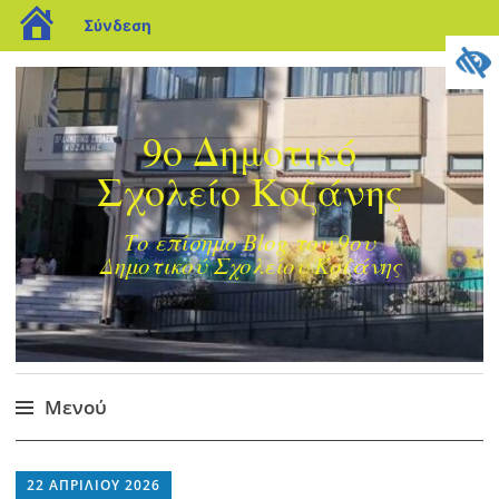
blogs.sch.gr
Σύνδεση
9ο Δημοτικό
Σχολείο Κοζάνης
Το επίσημο Blog του 9ου
Δημοτικού Σχολείου Κοζάνης
Μενού
Μετάβαση
στο
22 ΑΠΡΙΛΊΟΥ 2026