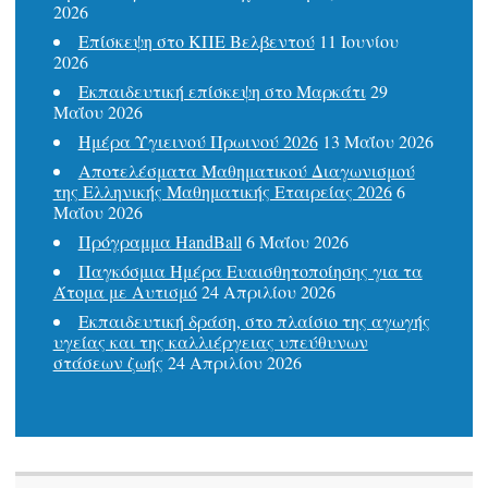
2026
Επίσκεψη στο ΚΠΕ Βελβεντού
11 Ιουνίου
2026
Εκπαιδευτική επίσκεψη στο Μαρκάτι
29
Μαΐου 2026
Ημέρα Υγιεινού Πρωινού 2026
13 Μαΐου 2026
Αποτελέσματα Μαθηματικού Διαγωνισμού
της Ελληνικής Μαθηματικής Εταιρείας 2026
6
Μαΐου 2026
Πρόγραμμα HandBall
6 Μαΐου 2026
Παγκόσμια Ημέρα Ευαισθητοποίησης για τα
Άτομα με Αυτισμό
24 Απριλίου 2026
Εκπαιδευτική δράση, στο πλαίσιο της αγωγής
υγείας και της καλλιέργειας υπεύθυνων
στάσεων ζωής
24 Απριλίου 2026