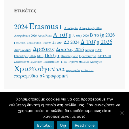
Ετικέτες
Erasmus+
2024
Αναπηρία
Αποφοίτηση 2024
Α τάξη
Β τάξη 2026
Αποφοίτηση 2026
Ασφάλεια
Α τάξη 2026
Δ Τάξη 2026
Δ2 2024
Γαλλικά
Γερμανικά
Γιορτή
Δ1 2024
Δράσεις
Δράσεις 2026
Διαγωνισμός
Δωρεά
ΕΔΥ
Πάσχα
Επισκέψεις 2026
ΚΠΕ
Πολυτεχνείο
Πρωτομαγιά
ΣΤ ΤΑΞΗ
Σαρακοστή
Σχολικός Εκφοβισμός
ΤΠΕ
Υγιεινό πρωινό
Χορηγίες
Χριστούγεννα
εφημερίδα
κάλαντα
παραμύθια
πληροφορική
Χρησιμοποιούμε cookies για να σας προσφέρουμε την
καλύτερη δυνατή εμπειρία στη σελίδα μας. Εάν συνεχίσετε να
Φιλοξενείται στο https://blogs.sch.gr
|
Theme: Apostrophe by
χρησιμοποιείτε τη σελίδα, θα υποθέσουμε πως είστε
WordPress.com
.
ικανοποιημένοι με αυτό.
Εντάξει
Όχι
Read more
Όροι χρήσης blogs.sch.gr
|
Δήλωση προσβασιμότητας