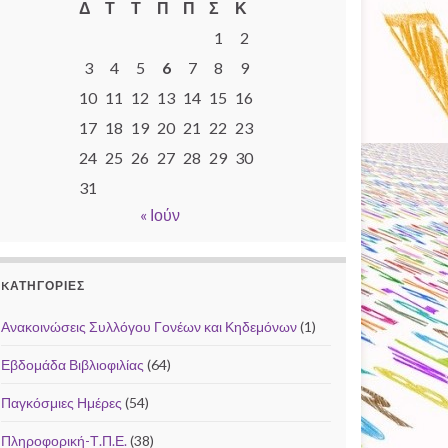
Δ
Τ
Τ
Π
Π
Σ
Κ
1
2
3
4
5
6
7
8
9
10
11
12
13
14
15
16
17
18
19
20
21
22
23
24
25
26
27
28
29
30
31
« Ιούν
KΑΤΗΓΟΡΊΕΣ
Ανακοινώσεις Συλλόγου Γονέων και Κηδεμόνων
(1)
Εβδομάδα Βιβλιοφιλίας
(64)
Παγκόσμιες Ημέρες
(54)
Πληροφορική-Τ.Π.Ε.
(38)