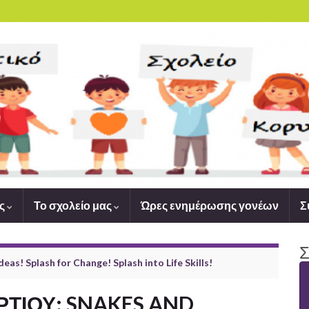
ας
Το σχολείο μας
Ώρες ενημέρωσης γονέων
Σ
Σ
eas! Splash for Change! Splash into Life Skills!
ΤΙΟΥ: SNAKES AND