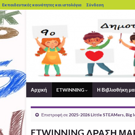
blogs.sch.gr
Εκπαιδευτικές κοινότητες και ιστολόγια
Σύνδεση
Αρχική
ETWINNING
Η Βιβλιοθήκη μ
Επιστροφή σε
2025-2026 Little STEAMers, Big Id
ETWINNING ΔΡΑΣΗ ΜΑΡ