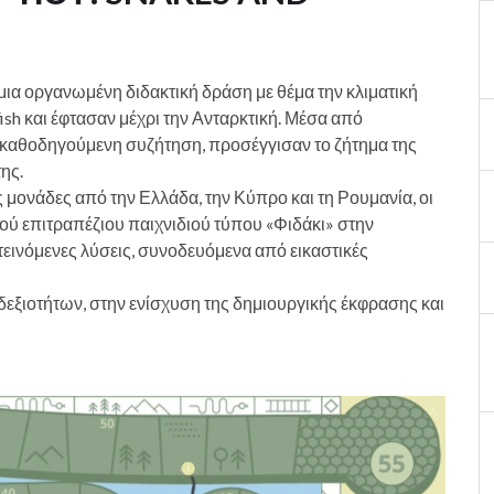
μια οργανωμένη διδακτική δράση με θέμα την κλιματική
fish και έφτασαν μέχρι την Ανταρκτική. Μέσα από
ι καθοδηγούμενη συζήτηση, προσέγγισαν το ζήτημα της
ης.
 μονάδες από την Ελλάδα, την Κύπρο και τη Ρουμανία, οι
ού επιτραπέζιου παιχνιδιού τύπου «Φιδάκι» στην
τεινόμενες λύσεις, συνοδευόμενα από εικαστικές
εξιοτήτων, στην ενίσχυση της δημιουργικής έκφρασης και