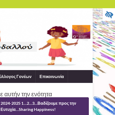
ύλλογος Γονέων
Επικοινωνία
ε αυτήν την ενότητα
2024-2025 1…2…3…Βαδίζουμε προς την
Ευτυχία…Sharing Happiness!