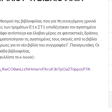
 θεσμού της βιβλιοφιλίας που για 9η συνεχόμενη χρονιά
ριες των τμημάτων Ε1 κ ΣΤ1 υποδέχτηκαν τον αγαπημένο
άφο αντίστοιχα και έλαβαν μέρος σε φανταστικές δράσεις
ματοποίησαν τις αγαπημένες τους σκηνές από το βιβλίο
ωες για το νέο βιβλίο του συγγραφέα Γ. Παναγιωτάκη. Οι
άδα βιβλιοφιλίας.
υλλίστε το e-book) :
aq_RwCO8anLczNHmw/vFKcsK3nTpOa2TnppzsP7A