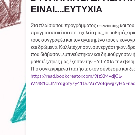
ΕΙΝΑΙ….ΕΥΤΥΧΙΑ
Στα πλαίσια του προγράμματος e-twinning και του
πραγματοποιείται στο σχολείο μας, οι μαθητές/τ
τους συγγραφέα και τον αγαπημένο τους εικονογρ
και δρώμενα. Καλλιτέχνησαν, συνεργάστηκαν, δρα
που διάβασαν, εμπνεύστηκαν και δημιούργησαν ήρ
μαθητές/τριες μας έζησαν την ΕΥΤΥΧΙΑ την εβδομ
Πιο συγκεκριμένα (πατήστε στον σύνδεσμο και ξεφ
https://read.bookcreator.com/9fzXMvdjCL-
iVM810LIMY6gofyzy41taJ9uYVoIqiwg/yH5Fn