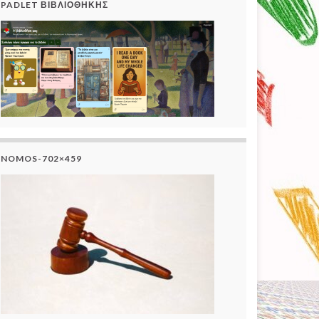
PADLET ΒΙΒΛΙΟΘΗΚΗΣ
NOMOS-702×459