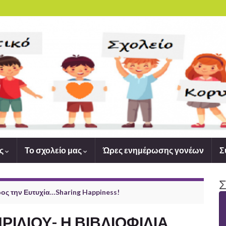
ας
Το σχολείο μας
Ώρες ενημέρωσης γονέων
Σ
Σ
ς την Ευτυχία…Sharing Happiness!
ΡΙΛΙΟΥ- Η ΒΙΒΛΙΟΦΙΛΙΑ