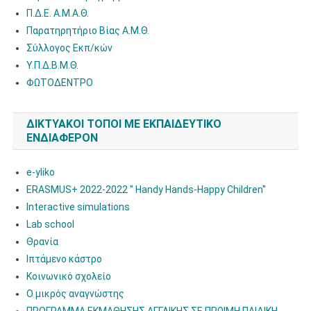
Π.Δ.Ε. Α.Μ.Α.Θ.
Παρατηρητήριο Βίας Α.Μ.Θ.
Σύλλογος Εκπ/κών
Υ.Π.Δ.Β.Μ.Θ.
ΦΩΤΟΔΕΝΤΡΟ
ΔΙΚΤΥΑΚΟΊ ΤΌΠΟΙ ΜΕ ΕΚΠΑΙΔΕΥΤΙΚΌ
ΕΝΔΙΑΦΈΡΟΝ
e-yliko
ERASMUS+ 2022-2022 '' Handy Hands-Happy Children''
Interactive simulations
Lab school
Θρανία
Ιπτάμενο κάστρο
Κοινωνικό σχολείο
Ο μικρός αναγνώστης
ΠΡΟΓΡΑΜΜΑ ΕΚΜΑΘΗΣΗΣ ΑΓΓΛΙΚΗΣ ΣΕ ΠΡΩΙΜΗ ΠΑΙΔΙΚΗ