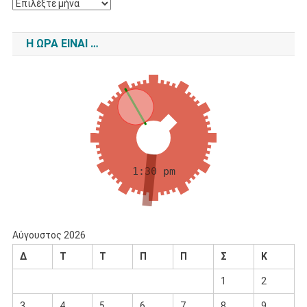
Ιστορικό
Η ΏΡΑ ΕΊΝΑΙ …
Αύγουστος 2026
Δ
Τ
Τ
Π
Π
Σ
Κ
1
2
3
4
5
6
7
8
9