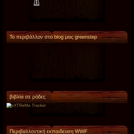
Το περιβάλλον στο blog μας greenstep
βιβλία σε ρόδες
Περιβαλλοντική εκπαιδευση WWF