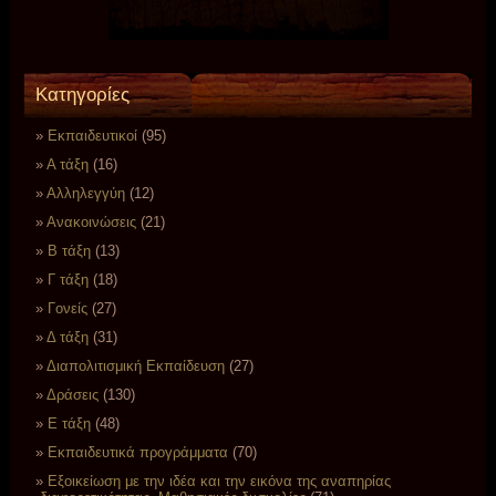
Kατηγορίες
Eκπαιδευτικοί
(95)
Α τάξη
(16)
Αλληλεγγύη
(12)
Ανακοινώσεις
(21)
Β τάξη
(13)
Γ τάξη
(18)
Γονείς
(27)
Δ τάξη
(31)
Διαπολιτισμική Εκπαίδευση
(27)
Δράσεις
(130)
Ε τάξη
(48)
Εκπαιδευτικά προγράμματα
(70)
Εξοικείωση με την ιδέα και την εικόνα της αναπηρίας