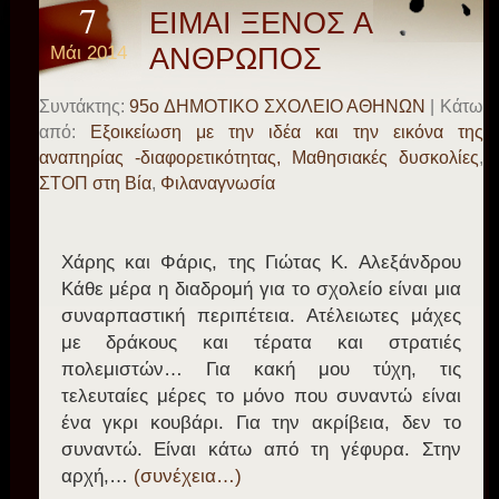
7
ΕΙΜΑΙ ΞΕΝΟΣ ΑΛΛΑ
Μάι 2014
ΑΝΘΡΩΠΟΣ
Συντάκτης:
95o ΔΗΜΟΤΙΚΟ ΣΧΟΛΕΙΟ ΑΘΗΝΩΝ
| Κάτω
από:
Εξοικείωση με την ιδέα και την εικόνα της
αναπηρίας -διαφορετικότητας, Μαθησιακές δυσκολίες
,
ΣΤΟΠ στη Βία
,
Φιλαναγνωσία
Χάρης και Φάρις, της Γιώτας Κ. Αλεξάνδρου
Κάθε μέρα η διαδρομή για το σχολείο είναι μια
συναρπαστική περιπέτεια. Ατέλειωτες μάχες
με δράκους και τέρατα και στρατιές
πολεμιστών… Για κακή μου τύχη, τις
τελευταίες μέρες το μόνο που συναντώ είναι
ένα γκρι κουβάρι. Για την ακρίβεια, δεν το
συναντώ. Είναι κάτω από τη γέφυρα. Στην
αρχή,…
(συνέχεια…)