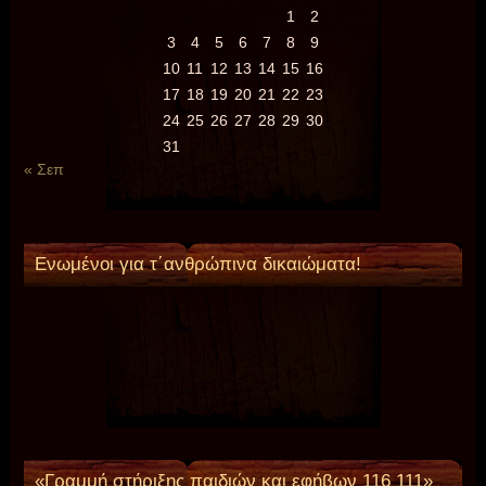
1
2
3
4
5
6
7
8
9
10
11
12
13
14
15
16
17
18
19
20
21
22
23
24
25
26
27
28
29
30
31
« Σεπ
Ενωμένοι για τ΄ανθρώπινα δικαιώματα!
«Γραμμή στήριξης παιδιών και εφήβων 116 111»