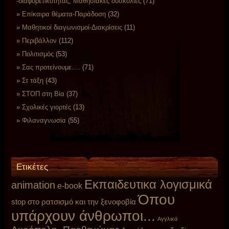
-διαφορετικότητας, Μαθησιακές δυσκολίες
(71)
Επίκαιρα θέματα-Παράδοση
(32)
Μαθητικοί διαγωνισμοί-Διακρίσεις
(11)
Περιβάλλον
(112)
Πολιτισμός
(53)
Σας προτείνουμε….
(71)
Στ τάξη
(43)
ΣΤΟΠ στη Βία
(37)
Σχολικές γιορτές
(13)
Φιλαναγνωσία
(55)
Ετικέτες
Eκπαιδευτικα λογισμικά
animation
e-book
Όπου
stop στο ρατσισμό και την ξενοφοβία
υπάρχουν άνθρωποι...
Αγγλικά