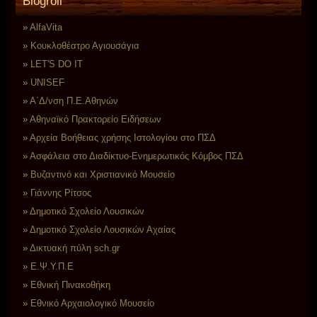
Blogroll
AlfaVita
Koυκλοθέατρο Αγιουσάγια
LET'S DO IT
UNISEF
Α΄Δ/νση Π.Ε.Αθηνών
Αθηναϊκό Πρακτορείο Ειδήσεων
Αρχεία Βοήθειας χρήσης Ιστολογίου στο ΠΣΔ
Ασφάλεια στο Διαδίκτυο-Ενημερωτικός Κόμβος ΠΣΔ
Βυζαντινό και Χριστιανικό Μουσείο
Γιάννης Ρίτσος
Δημοτικό Σχολείο Λουσικών
Δημοτικό Σχολείο Λουσικών Αχαίας
Δικτυακή πύλη sch.gr
Ε.Ψ.Υ.Π.Ε
Εθνική Πινακοθήκη
Εθνικό Αρχαιολογικό Μουσείο