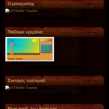
O μοναχούλης
Παίζουμε κρεμάλα;
Συνταγές πολ/σμού!
Είμαι παιδί ,έχω δικαίωμα!