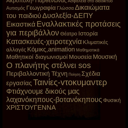
Ακρόπολη- Παρθενώνας
Ασφάλεια στο διαδίκτυο
Δικαιώματα
Γεωγραφία
Αυτισμός
Γλώσσα
Δυσλεξία-ΔΕΠΥ
του παιδιού
Εναλλακτικές προτάσεις
Εικαστικά
για περιβάλλον
Ιστορία
Θέατρο
Κατασκευές-χειροτεχνία
Κλιματικές
Κόμικς,animation
αλλαγές
Μαθηματικά
Μουσική
Μαθητικοί διαγωνισμοί
Μουσεία
Ο πλανήτης στέλνει sos
Περιβαλλοντική Τέχνη
Σχέδια
Ποίηση
Ταινίες-vτοκυμαντερ
εργασίας
Φτιάχνουμε δικούς μας
λαχανόκηπους-βοτανόκηπους
Φυσική
ΧΡΙΣΤΟΥΓΕΝΝΑ