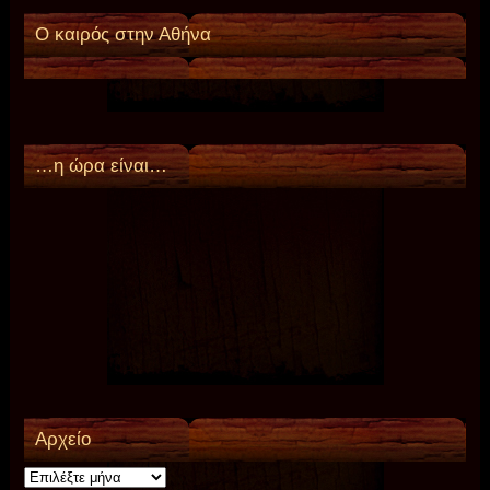
Ο καιρός στην Αθήνα
…η ώρα είναι…
Αρχείο
Αρχείο