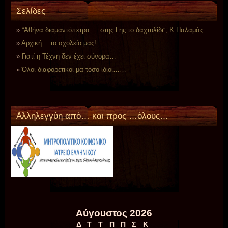
Σελίδες
“Αθήνα διαμαντόπετρα ….στης Γης το δαχτυλίδι”, Κ.Παλαμάς
Αρχική….το σχολείο μας!
Γιατί η Τέχνη δεν έχει σύνορα…
Όλοι διαφορετικοί μα τόσο ίδιοι……
Aλληλεγγύη από… και προς …όλους…
Αύγουστος 2026
Δ
Τ
Τ
Π
Π
Σ
Κ