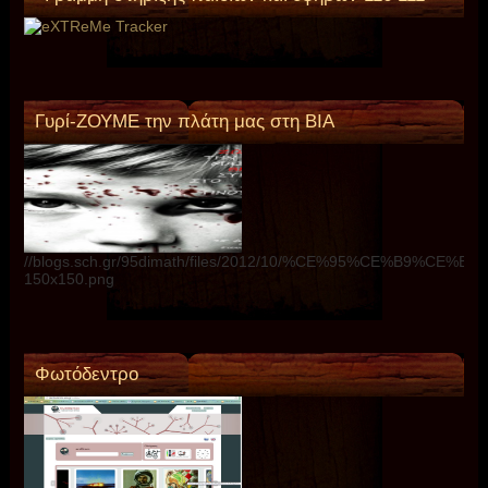
Γυρί-ΖΟΥΜΕ την πλάτη μας στη ΒΙΑ
//blogs.sch.gr/95dimath/files/2012/10/%CE%95%CE%B9%C
150x150.png
Φωτόδεντρο