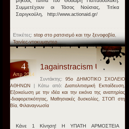
μήκους ταινία του Θοδωρή Παπαδουλάκη.
Συμμετέχουν οι Τάσος Νούσιας, Τιτίκα
Σαριγκούλη, http://www.actionaid.gr/
Ετικέτες:
stop στο ρατσισμό και την ξενοφοβία
,
Ταινίες-vτοκυμαντερ
Δεν υπάρχουν
σχόλια
4
1againstracism UNHCR
Απρ 2014
Συντάκτης:
95o ΔΗΜΟΤΙΚΟ ΣΧΟΛΕΙΟ
ΑΘΗΝΩΝ
| Κάτω από:
Διαπολιτισμική Εκπαίδευση
,
Εξοικείωση με την ιδέα και την εικόνα της αναπηρίας
-διαφορετικότητας, Μαθησιακές δυσκολίες
,
ΣΤΟΠ στη
Βία
,
Φιλαναγνωσία
Κάνε 1 Κίνηση! Η ΥΠΑΤΗ ΑΡΜΟΣΤΕΙΑ