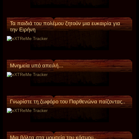
Τα παιδιά του πολέμου ζητούν μια ευκαιρία για
την Ειρήνη
Mνημεία υπό απειλή…
Γνωρίστε τη ζωφόρο του Παρθενώνα παίζοντας..
Μια βόλτα στα μουσεία του κόσμου..