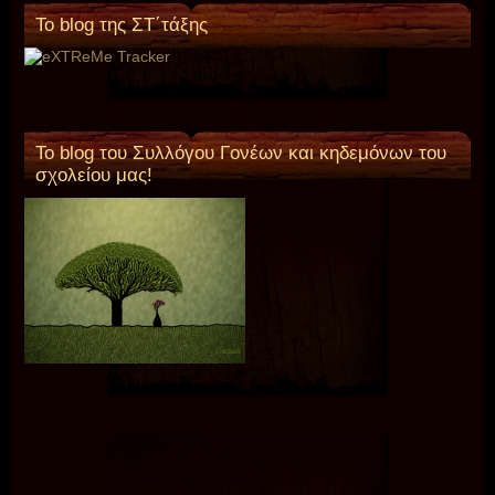
To blog της ΣΤ΄τάξης
Το blog του Συλλόγου Γονέων και κηδεμόνων του
σχολείου μας!