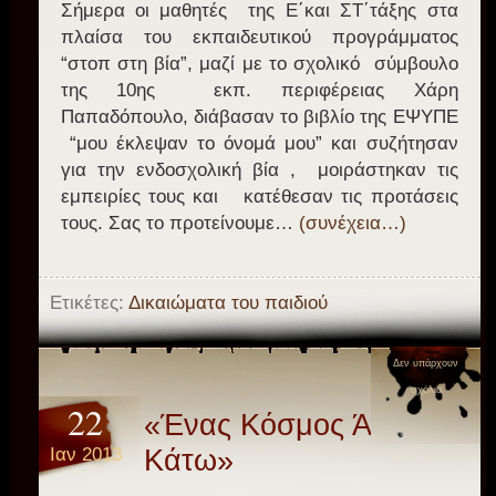
Σήμερα οι μαθητές της Ε΄και ΣΤ΄τάξης στα
πλαίσα του εκπαιδευτικού προγράμματος
“στοπ στη βία”, μαζί με το σχολικό σύμβουλο
της 10ης εκπ. περιφέρειας Χάρη
Παπαδόπουλο, διάβασαν το βιβλίο της ΕΨΥΠΕ
“μου έκλεψαν το όνομά μου” και συζήτησαν
για την ενδοσχολική βία , μοιράστηκαν τις
εμπειρίες τους και κατέθεσαν τις προτάσεις
τους. Σας το προτείνουμε…
(συνέχεια…)
Ετικέτες:
Δικαιώματα του παιδιού
Δεν υπάρχουν
σχόλια
22
«Ένας Κόσμος Άνω
Ιαν 2013
Κάτω»