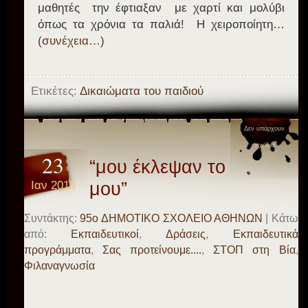
μαθητές την έφτιαξαν με χαρτί και μολύβι
όπως τα χρόνια τα παλιά! Η χειροποίητη…
(συνέχεια…)
Ετικέτες:
Δικαιώματα του παιδιού
Δεν υπάρχουν
σχόλια
23
“μου έκλεψαν το όνομά
Ιαν 2013
μου”
Συντάκτης:
95o ΔΗΜΟΤΙΚΟ ΣΧΟΛΕΙΟ ΑΘΗΝΩΝ
| Κάτω
από:
Eκπαιδευτικοί
,
Δράσεις
,
Εκπαιδευτικά
προγράμματα
,
Σας προτείνουμε....
,
ΣΤΟΠ στη Βία
,
Φιλαναγνωσία