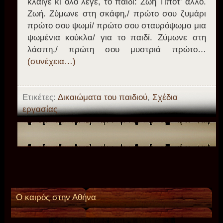
κλαίγε κι όλο λέγε, το παιδί: Ζωή Τίποτ’ άλλο.
Ζωή. Ζύμωνε στη σκάφη,/ πρώτο σου ζυμάρι
πρώτο σου ψωμί/ πρώτο σου σταυρόψωμο μια
ψωμένια κούκλα/ για το παιδί. Ζύμωνε στη
λάσπη,/ πρώτη σου μυστριά πρώτο…
(συνέχεια…)
Ετικέτες:
Δικαιώματα του παιδιού
,
Σχέδια
εργασίας
Ο καιρός στην Αθήνα