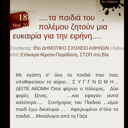
Δεν υπάρχουν
σχόλια
18
….τα παιδιά του
Νοέ 2012
πολέμου ζητούν μια
ευκαιρία για την ειρήνη….
Συντάκτης:
95o ΔΗΜΟΤΙΚΟ ΣΧΟΛΕΙΟ ΑΘΗΝΩΝ
| Κάτω
από:
Επίκαιρα θέματα-Παράδοση
,
ΣΤΟΠ στη Βία
Με αγάπη σ’ όλα τα παιδιά που τους
υποθηκεύουν το αύριο… Σ Υ Γ Γ Ν Ω Μ Η…
ΔΕΙΤΕ ΑΚΟΜΗ Όσα φέρνει ο πόλεμος, Δύο
φορές ξένος, ….και έφαγαν αυτοί
καλύτερα…, Συνήγορος του Παιδιού ,..είμαι
παιδί έχω δικαίωμα…, Αφιερωμένο σ’όλα τα
παιδιά…,Μονόλογοι από τη Γάζα