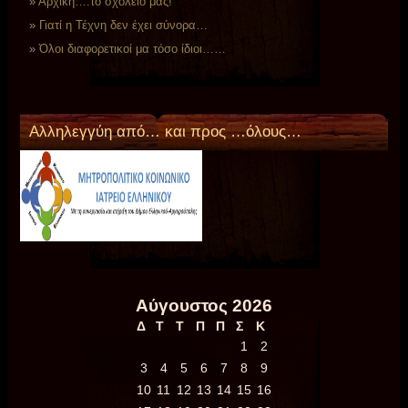
Αρχική….το σχολείο μας!
Γιατί η Τέχνη δεν έχει σύνορα…
Όλοι διαφορετικοί μα τόσο ίδιοι……
Aλληλεγγύη από… και προς …όλους…
Αύγουστος 2026
Δ
Τ
Τ
Π
Π
Σ
Κ
1
2
3
4
5
6
7
8
9
10
11
12
13
14
15
16