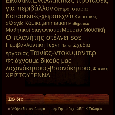
Εναλλακτικές προτάσεις
Εικαστικά
για περιβάλλον
Ιστορία
Θέατρο
Κατασκευές-χειροτεχνία
Κλιματικές
Κόμικς,animation
αλλαγές
Μαθηματικά
Μουσική
Μαθητικοί διαγωνισμοί
Μουσεία
Ο πλανήτης στέλνει sos
Περιβαλλοντική Τέχνη
Σχέδια
Ποίηση
Ταινίες-vτοκυμαντερ
εργασίας
Φτιάχνουμε δικούς μας
λαχανόκηπους-βοτανόκηπους
Φυσική
ΧΡΙΣΤΟΥΓΕΝΝΑ
Σελίδες
“Αθήνα διαμαντόπετρα ….στης Γης το δαχτυλίδι”, Κ.Παλαμάς