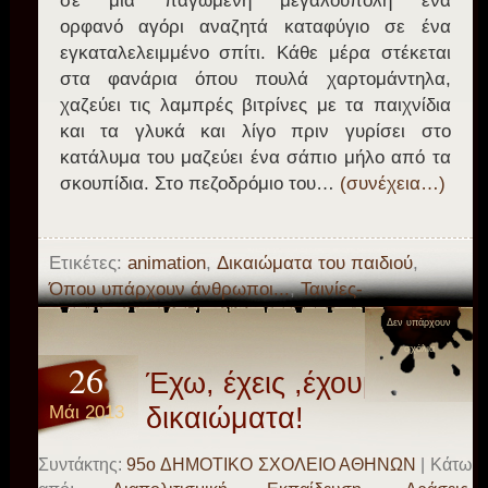
σε μια παγωμένη μεγαλούπολη ένα
ορφανό αγόρι αναζητά καταφύγιο σε ένα
εγκαταλελειμμένο σπίτι. Κάθε μέρα στέκεται
στα φανάρια όπου πουλά χαρτομάντηλα,
χαζεύει τις λαμπρές βιτρίνες με τα παιχνίδια
και τα γλυκά και λίγο πριν γυρίσει στο
κατάλυμα του μαζεύει ένα σάπιο μήλο από τα
σκουπίδια. Στο πεζοδρόμιο του…
(συνέχεια…)
Ετικέτες:
animation
,
Δικαιώματα του παιδιού
,
Όπου υπάρχουν άνθρωποι...
,
Ταινίες-
vτοκυμαντερ
Δεν υπάρχουν
σχόλια
26
Έχω, έχεις ,έχουμε
Μάι 2013
δικαιώματα!
Συντάκτης:
95o ΔΗΜΟΤΙΚΟ ΣΧΟΛΕΙΟ ΑΘΗΝΩΝ
| Κάτω