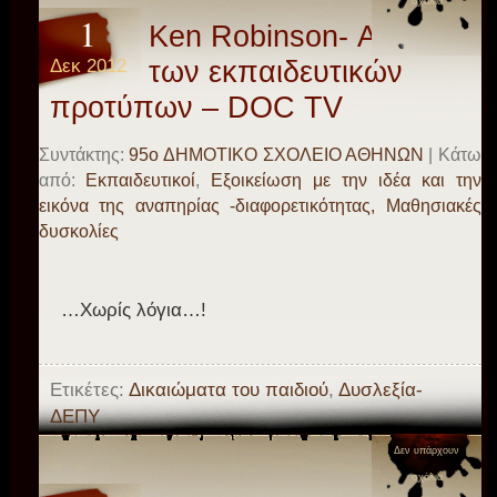
σχόλια
1
Ken Robinson- Αλλαγή
Δεκ 2012
των εκπαιδευτικών
προτύπων – DOC TV
Συντάκτης:
95o ΔΗΜΟΤΙΚΟ ΣΧΟΛΕΙΟ ΑΘΗΝΩΝ
| Κάτω
από:
Eκπαιδευτικοί
,
Εξοικείωση με την ιδέα και την
εικόνα της αναπηρίας -διαφορετικότητας, Μαθησιακές
δυσκολίες
…Χωρίς λόγια…!
Ετικέτες:
Δικαιώματα του παιδιού
,
Δυσλεξία-
ΔΕΠΥ
Δεν υπάρχουν
σχόλια