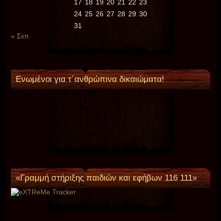
17
18
19
20
21
22
23
24
25
26
27
28
29
30
31
« Σεπ
Ενωμένοι για τ΄ανθρώπινα δικαιώματα!
«Γραμμή στήριξης παιδιών και εφήβων 116 111»