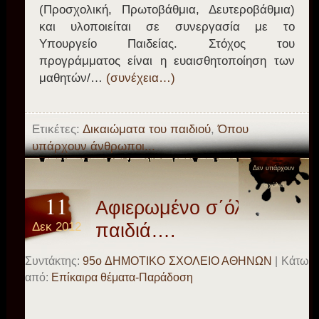
(Προσχολική, Πρωτοβάθμια, Δευτεροβάθμια)
και υλοποιείται σε συνεργασία με το
Υπουργείο Παιδείας. Στόχος του
προγράμματος είναι η ευαισθητοποίηση των
μαθητών/…
(συνέχεια…)
Ετικέτες:
Δικαιώματα του παιδιού
,
Όπου
υπάρχουν άνθρωποι...
Δεν υπάρχουν
σχόλια
11
Αφιερωμένο σ΄όλα τα
Δεκ 2012
παιδιά….
Συντάκτης:
95o ΔΗΜΟΤΙΚΟ ΣΧΟΛΕΙΟ ΑΘΗΝΩΝ
| Κάτω
από:
Επίκαιρα θέματα-Παράδοση