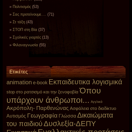
Πολιτισμός
(53)
Σας προτείνουμε….
(71)
Στ τάξη
(43)
ΣΤΟΠ στη Βία
(37)
Σχολικές γιορτές
(13)
Φιλαναγνωσία
(55)
Ετικέτες
Eκπαιδευτικα λογισμικά
animation
e-book
Όπου
stop στο ρατσισμό και την ξενοφοβία
υπάρχουν άνθρωποι...
Αγγλικά
Ακρόπολη- Παρθενώνας
Ασφάλεια στο διαδίκτυο
Δικαιώματα
Γεωγραφία
Αυτισμός
Γλώσσα
Δυσλεξία-ΔΕΠΥ
του παιδιού