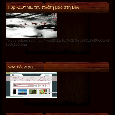
Γυρί-ΖΟΥΜΕ την πλάτη μας στη ΒΙΑ
//blogs.sch.gr/95dimath/files/2012/10/%CE%95%CE%B9%C
150x150.png
Φωτόδεντρο