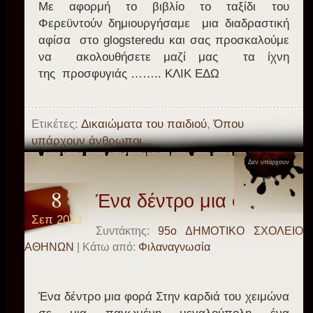
Mε αφορμή το βιβλίο το ταξίδι του
Φερεϋντούν δημιουργήσαμε μια διαδραστική
αφίσα στο glogsteredu και σας προσκαλούμε
να ακολουθήσετε μαζί μας τα ίχνη
της προσφυγιάς …….. ΚΛΙΚ ΕΔΩ
Ετικέτες:
Δικαιώματα του παιδιού
,
Όπου
υπάρχουν άνθρωποι...
Δεν υπάρχουν
σχόλια
8
Ένα δέντρο μια φορά
Σεπ 2013
Συντάκτης:
95o ΔΗΜΟΤΙΚΟ ΣΧΟΛΕΙΟ
ΑΘΗΝΩΝ
| Κάτω από:
Φιλαναγνωσία
Ένα δέντρο μια φορά Στην καρδιά του χειμώνα