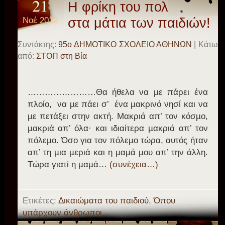
21
Η φρίκη του πολέμου
Νοέ 2012
στα μάτια των παιδιών!
Συντάκτης:
95o ΔΗΜΟΤΙΚΟ ΣΧΟΛΕΙΟ ΑΘΗΝΩΝ
| Κάτω
από:
ΣΤΟΠ στη Βία
……………………Θα ήθελα να µε πάρει ένα
πλοίο, να µε πάει σ’ ένα µακρινό νησί και να
µε πετάξει στην ακτή. Μακριά απ’ τον κόσµο,
µακριά απ’ όλα· και ιδιαίτερα µακριά απ’ τον
πόλεµο. Όσο για τον πόλεµο τώρα, αυτός ήταν
απ’ τη µια µεριά και η µαµά µου απ’ την άλλη.
Τώρα γιατί η µαµά…
(συνέχεια…)
Ετικέτες:
Δικαιώματα του παιδιού
,
Όπου
υπάρχουν άνθρωποι...