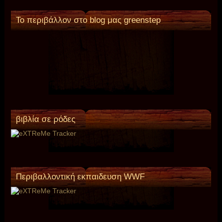
Το περιβάλλον στο blog μας greenstep
βιβλία σε ρόδες
Περιβαλλοντική εκπαιδευση WWF