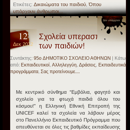
Ετικέτες:
Δικαιώματα του παιδιού
,
Όπου
υπάρχουν άνθρωποι...
Δεν υπάρχουν
σχόλια
12
Σχολεία υπερασπιστές
Δεκ 2012
των παιδιών!
Συντάκτης:
95o ΔΗΜΟΤΙΚΟ ΣΧΟΛΕΙΟ ΑΘΗΝΩΝ
| Κάτω
από:
Eκπαιδευτικοί
,
Αλληλεγγύη
,
Δράσεις
,
Εκπαιδευτικά
προγράμματα
,
Σας προτείνουμε....
Με κεντρικό σύνθημα “Εμβόλια, φαγητό και
σχολείο για τα φτωχά παιδιά όλου του
κόσμου!” η Ελληνική Εθνική Επιτροπή της
UNICEF καλεί τα σχολεία να λάβουν μέρος
στο Πανελλήνιο Εκπαιδευτικό Πρόγραμμα που
απευθύνεται σε όλες τις βαθμίδες εκπαίδευσης