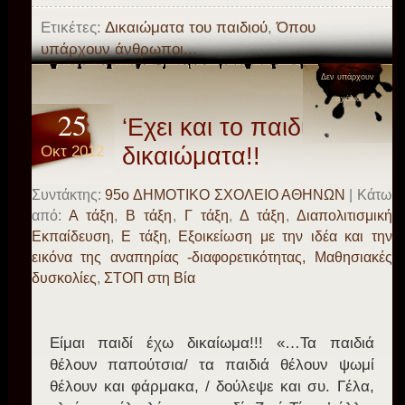
Ετικέτες:
Δικαιώματα του παιδιού
,
Όπου
υπάρχουν άνθρωποι...
Δεν υπάρχουν
σχόλια
25
‘Εχει και το παιδί
Οκτ 2012
δικαιώματα!!
Συντάκτης:
95o ΔΗΜΟΤΙΚΟ ΣΧΟΛΕΙΟ ΑΘΗΝΩΝ
| Κάτω
από:
Α τάξη
,
Β τάξη
,
Γ τάξη
,
Δ τάξη
,
Διαπολιτισμική
Εκπαίδευση
,
Ε τάξη
,
Εξοικείωση με την ιδέα και την
εικόνα της αναπηρίας -διαφορετικότητας, Μαθησιακές
δυσκολίες
,
ΣΤΟΠ στη Βία
Είμαι παιδί έχω δικαίωμα!!! «…Τα παιδιά
θέλουν παπούτσια/ τα παιδιά θέλουν ψωμί
θέλουν και φάρμακα, / δούλεψε και συ. Γέλα,