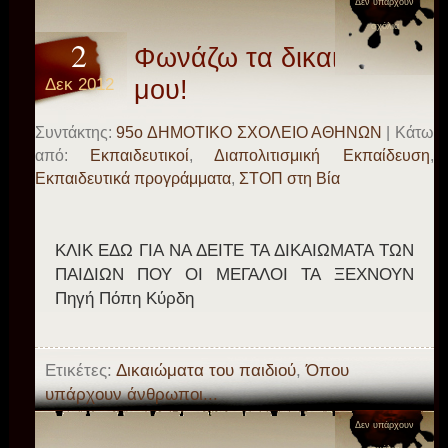
Δεν υπάρχουν
σχόλια
2
Φωνάζω τα δικαιώματά
Δεκ 2012
μου!
Συντάκτης:
95o ΔΗΜΟΤΙΚΟ ΣΧΟΛΕΙΟ ΑΘΗΝΩΝ
| Κάτω
από:
Eκπαιδευτικοί
,
Διαπολιτισμική Εκπαίδευση
,
Εκπαιδευτικά προγράμματα
,
ΣΤΟΠ στη Βία
ΚΛΙΚ ΕΔΩ ΓΙΑ ΝΑ ΔΕΙΤΕ ΤΑ ΔΙΚΑΙΩΜΑΤΑ ΤΩΝ
ΠΑΙΔΙΩΝ ΠΟΥ ΟΙ ΜΕΓΑΛΟΙ ΤΑ ΞΕΧΝΟΥΝ
Πηγή Πόπη Κύρδη
Ετικέτες:
Δικαιώματα του παιδιού
,
Όπου
υπάρχουν άνθρωποι...
Δεν υπάρχουν