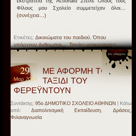
εκστρατεία της Actionaid Στείλε Όλους τους
Φίλους μου Σχολείο συμμετείχαν όλοι…
(συνέχεια…)
Ετικέτες:
Δικαιώματα του παιδιού
,
Όπου
υπάρχουν άνθρωποι...
,
Ταινίες-vτοκυμαντερ
Δεν υπάρχουν
σχόλια
29
ΜΕ ΑΦΟΡΜΗ ΤΟ
Μαρ 2014
ΤΑΞΙΔΙ ΤΟΥ
ΦΕΡΕΫΝΤΟΥΝ
Συντάκτης:
95o ΔΗΜΟΤΙΚΟ ΣΧΟΛΕΙΟ ΑΘΗΝΩΝ
| Κάτω
από:
Διαπολιτισμική Εκπαίδευση
,
Δράσεις
,
Φιλαναγνωσία