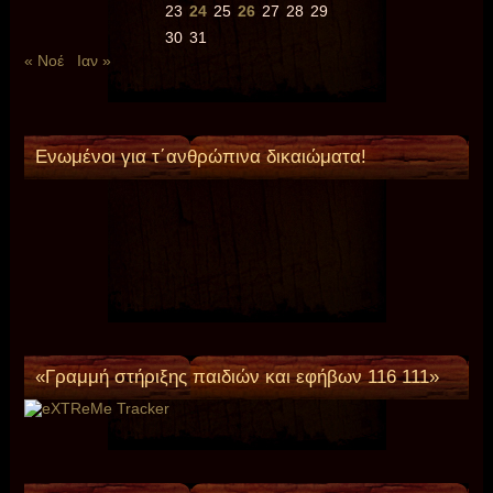
23
24
25
26
27
28
29
30
31
« Νοέ
Ιαν »
Ενωμένοι για τ΄ανθρώπινα δικαιώματα!
«Γραμμή στήριξης παιδιών και εφήβων 116 111»