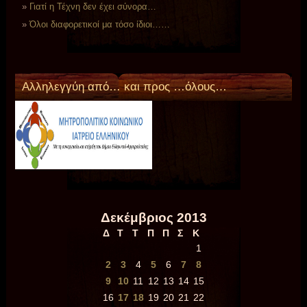
Γιατί η Τέχνη δεν έχει σύνορα…
Όλοι διαφορετικοί μα τόσο ίδιοι……
Aλληλεγγύη από… και προς …όλους…
Δεκέμβριος 2013
Δ
Τ
Τ
Π
Π
Σ
Κ
1
2
3
4
5
6
7
8
9
10
11
12
13
14
15
16
17
18
19
20
21
22