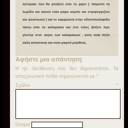
αστερακι που θα φτιαξετε απο το χαρτι [ παιρνετε τη
λωρίδα και κανετε εναν μικρο κομπο και στριφογιριζετε
και φουσκωνει ] και το καρφώνετε στην οδοντπογλυφιδα
πανω απο τα καλαμακια και στο τελος βαζετε λιγο
γλιντερ στισ ακρες των καλαμακιων . αυτη ειναι πολυ
καλη κατασκευη και ειναι μικρού μεγεθους
Αφήστε μια απάντηση
Η ηλ. διεύθυνση σας δεν δημοσιεύεται.
Τα
υποχρεωτικά πεδία σημειώνονται με
*
Σχόλιο
*
Όνομα