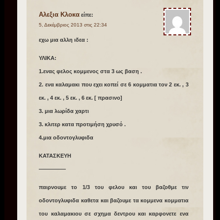
Αλεξια Κλοκα
είπε:
5, Δεκέμβριος 2013 στις 22:34
εχω μια αλλη ιδεα :
ΥΛΙΚΑ:
1.ενας φελος κομμενος στα 3 ως βαση .
2. ενα καλαμακι που εχει κοπεί σε 6 κομματια τον 2 εκ. , 3
εκ. , 4 εκ. , 5 εκ. , 6 εκ. [ πρασινο]
3. μια λωρίδα χαρτι
3. κλιτερ κατα προτιμήση χρυσό .
4.μια οδοντογλυφιδα
ΚΑΤΑΣΚΕΥΗ
—————
παιρνουμε το 1/3 του φελου και του βαζοθμε τιν
οδοντογλυφιδα καθετα και βαζουμε τα κομμενα κομματια
του καλαμακιου σε σχημα δεντρου και καρφονετε ενα