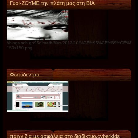
Γυρί-ΖΟΥΜΕ την πλάτη μας στη ΒΙΑ
//blogs.sch.gr/95dimath/files/2012/10/%CE%95%CE%B9%C
150x150.png
Φωτόδεντρο
παιχνίδια με ασφάλεια στο διαδίκτυο,cyberkids