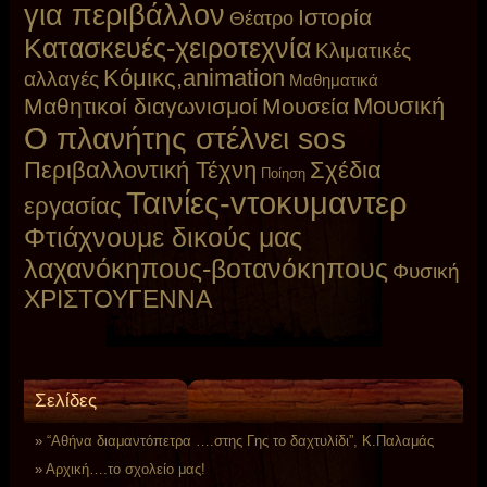
για περιβάλλον
Ιστορία
Θέατρο
Κατασκευές-χειροτεχνία
Κλιματικές
Κόμικς,animation
αλλαγές
Μαθηματικά
Μουσική
Μαθητικοί διαγωνισμοί
Μουσεία
Ο πλανήτης στέλνει sos
Περιβαλλοντική Τέχνη
Σχέδια
Ποίηση
Ταινίες-vτοκυμαντερ
εργασίας
Φτιάχνουμε δικούς μας
λαχανόκηπους-βοτανόκηπους
Φυσική
ΧΡΙΣΤΟΥΓΕΝΝΑ
Σελίδες
“Αθήνα διαμαντόπετρα ….στης Γης το δαχτυλίδι”, Κ.Παλαμάς
Αρχική….το σχολείο μας!