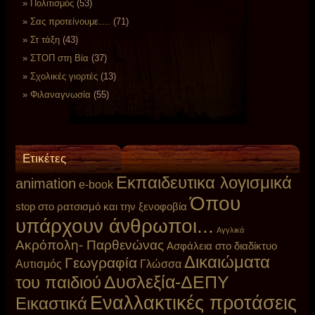
Πολιτισμός
(53)
Σας προτείνουμε….
(71)
Στ τάξη
(43)
ΣΤΟΠ στη Βία
(37)
Σχολικές γιορτές
(13)
Φιλαναγνωσία
(55)
Ετικέτες
Eκπαιδευτικα λογισμικά
animation
e-book
Όπου
stop στο ρατσισμό και την ξενοφοβία
υπάρχουν άνθρωποι...
Αγγλικά
Ακρόπολη- Παρθενώνας
Ασφάλεια στο διαδίκτυο
Δικαιώματα
Γεωγραφία
Αυτισμός
Γλώσσα
Δυσλεξία-ΔΕΠΥ
του παιδιού
Εναλλακτικές προτάσεις
Εικαστικά