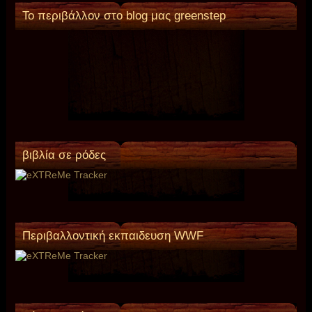
Το περιβάλλον στο blog μας greenstep
βιβλία σε ρόδες
Περιβαλλοντική εκπαιδευση WWF