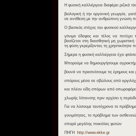
Η φυσική καλλιέργεια διαφέρει ριζικά τ
βιολογική ή την οργανική γεωργία, γιατ
σε αντίθεση με την ανθρώπινη γνώση πο
Ο βασικός στόχος του φυσικού καλλιεργη
γόνιμο έδαφος και τέλος να πετύχει 
βασίζεται στη διαισθητική μη χωριστικ
τη φύση γκρεμίζοντας τη χρηστικότητα π
Σήμερα η φυσική καλλιέργεια έχει φτάσε
Μπορούμε να δημιουργήσουμε αγροκτήμ
βουνά να πρασινίσουμε τις έρημους και
σπόρους μέσα σε σβώλους από αργιλόχω
και πλέον είδη σπόρων από οπωροφόρα 
χλωρής λίπανσης πριν αρχίσει η περίοδ
Για να λύσουμε ταυτόχρονα το πρόβλημα
γονιμότητας, το πρόβλημα των ασθενειώ
σπορά μεγάλης ποικιλίας φυτών
ΠΗΓΗ
http://www.ekke.gr