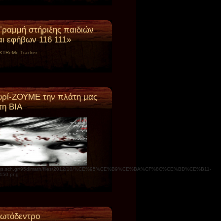
Γραμμή στήριξης παιδιών
αι εφήβων 116 111»
υρί-ΖΟΥΜΕ την πλάτη μας
τη ΒΙΑ
ogs.sch.gr/95dimath/files/2012/10/%CE%95%CE%B9%CE%BA%CF%8C%CE%BD%CE%B11-
150.png
ωτόδεντρο