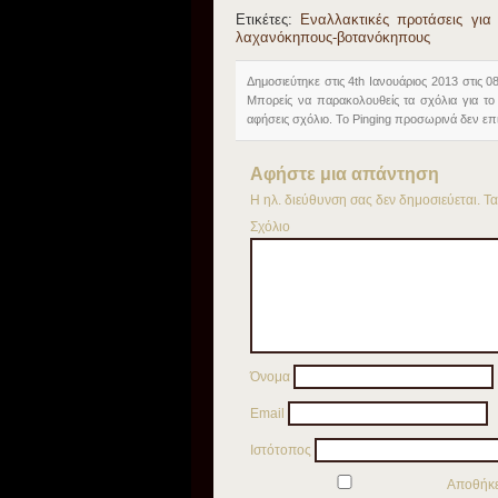
Ετικέτες:
Εναλλακτικές προτάσεις για
λαχανόκηπους-βοτανόκηπους
Δημοσιεύτηκε στις 4th Ιανουάριος 2013 στις 0
Μπορείς να παρακολουθείς τα σχόλια για τ
αφήσεις σχόλιο. Το Pinging προσωρινά δεν επι
Αφήστε μια απάντηση
Η ηλ. διεύθυνση σας δεν δημοσιεύεται.
Τα
Σχ
Όνομα
Email
Ιστότοπος
Αποθήκευ