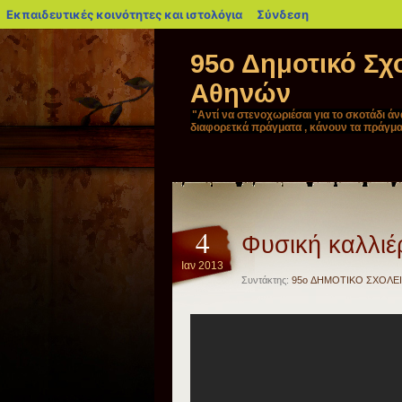
blogs.sch.gr
Εκπαιδευτικές κοινότητες και ιστολόγια
Σύνδεση
95ο Δημοτικό Σχ
Αθηνών
"Αντί να στενοχωριέσαι για το σκοτάδι ά
διαφορετκά πράγματα , κάνουν τα πράγμα
4
Φυσική καλλιέ
Ιαν 2013
Συντάκτης:
95o ΔΗΜΟΤΙΚΟ ΣΧΟΛΕ