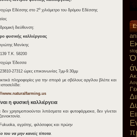
ο
οχώρι Εδέσσης στο 2
χιλιόμετρο του δρόμου Εδέσσης
αίας
Ε
δρομική διεύθυνση:
an
ρο φυσικής καλλιέργειας
Eκ
γιώτης Μανίκης
sto
 139 Τ.Κ. 58200
Ό
οχώρι Έδεσσα
ά
 23810-27312 ώρες επικοινωνίας 7μμ-9.30μμ
Ακ
ικτικά πληροφορίες για την σπορά με σβόλους αργίλου βλέπε και
Ασφ
 ιστοσελίδα:
Γε
://www.naturalfarming.us
Δι
είναι η φυσική καλλιέργεια
Δ
α δεν χρησιμοποιούνται λιπάσματα και φυτοφάρμακα, δεν γίνεται
Ει
ζανιοκτονία.
Ε
Fukuoka, αγρότης, φιλόσοφος και πρώην
π
ο του να μην κανείς τίποτα
.