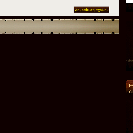
« Δεκ
Ε
δ