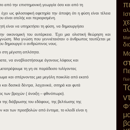
π
όσο από την επιστημονική γεωργία όσο και από τη
Ισ
ί έχει ως φιλοσοφική αφετηρία την άποψη ότι η φύση είναι τέλεια
υ είναι ατελής και περιορισμένη.
χε
τή είναι να υπηρετήσει τη φύση, να δημιουργήσει
αλ
την οικονομική του αυτάρκεια. Έχει μια ολιστική θεώρηση και
Μα
ή γνώση. Μια γνώση που γεννιέταιόταν ο άνθρωπος ταυτίζεται με
δι
ου δημιουργεί ο ανθρώπινος νους.
Μο
ι στη μέγιστη απλότητα.
σ
ατα, να αναβλαστήσουμε άγονους λόφους και
 μετατρέψουμε τη γη σε παράδεισο τυλίγοντας
Πε
μα και σπέρνοντας μια μεγάλη ποικιλία από εκατό
Ποί
Τα
και δασικά δέντρα, λαχανικά, σιτηρά και φυτά
ος των βροχών ( άνοιξη – φθινόπωρο).
v
 της διάβρωσης του εδάφους, της βελτίωσης της
Φ
ν και των προσβολών από έντομα, το κλειδί είναι η
μ
β