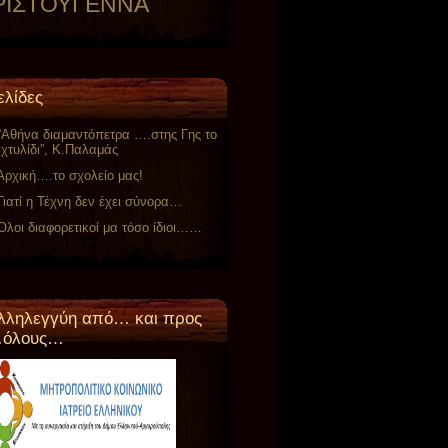
ΡΙΣΤΟΥΓΕΝΝΑ
ελίδες
“Αθήνα διαμαντόπετρα ….στης Γης το
χτυλίδι”, Κ.Παλαμάς
Αρχική….το σχολείο μας!
Γιατί η Τέχνη δεν έχει σύνορα…
Όλοι διαφορετικοί μα τόσο ίδιοι……
λληλεγγύη από… και προς
όλους…