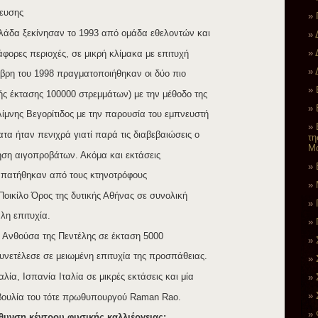
δευσης
λάδα ξεκίνησαν το 1993 από ομάδα εθελοντών και
φορες περιοχές, σε μικρή κλίμακα με επιτυχή
βρη του 1998 πραγματοποιήθηκαν οι δύο πιο
ς έκτασης 100000 στρεμμάτων) με την μέθοδο της
λίμνης Βεγορίτιδος με την παρουσία του εμπνευστή
α ήταν πενιχρά γιατί παρά τις διαβεβαιώσεις ο
τη
Μα
ση αιγοπροβάτων. Ακόμα και εκτάσεις
απατήθηκαν από τους κτηνοτρόφους
Ποικίλο Όρος της δυτικής Αθήνας σε συνολική
λη επιτυχία.
ν Ανθούσα της Πεντέλης σε έκταση 5000
νετέλεσε σε μειωμένη επιτυχία της προσπάθειας.
α, Ισπανία Ιταλία σε μικρές εκτάσεις και μία
βουλία του τότε πρωθυπουργού Raman Rao.
θυνση κέντρου φυσικής καλλιέργειας: