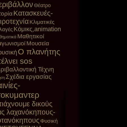
εριβάλλον
Θέατρο
Κατασκευές-
τορία
ιροτεχνία
Κλιματικές
Κόμικς,animation
λαγές
Μαθητικοί
θηματικά
αγωνισμοί
Μουσεία
Ο πλανήτης
υσική
τέλνει sos
ριβαλλοντική Τέχνη
Σχέδια εργασίας
ηση
ινίες-
τοκυμαντερ
τιάχνουμε δικούς
ας λαχανόκηπους-
οτανόκηπους
Φυσική