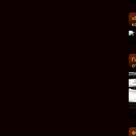
«
κ
Γ
σ
//bl
150x
Φ