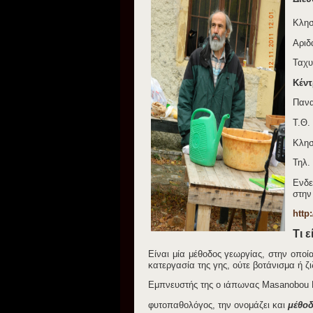
Κλησ
Αριδ
Ταχυ
Κέντ
Πανα
Τ.Θ.
Κλησ
Τηλ.
Ενδε
στην
http
Τι 
Είναι μία μέθοδος γεωργίας, στην οποί
κατεργασία της γης, ούτε βοτάνισμα ή ζι
Εμπνευστής της ο ιάπωνας Masanobou 
φυτοπαθολόγος, την ονομάζει και
μέθοδ