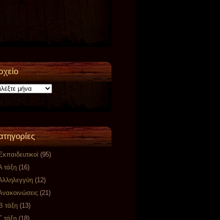
ρχείο
ο
ατηγορίες
Eκπαιδευτικοί
(95)
Α τάξη
(16)
Αλληλεγγύη
(12)
Ανακοινώσεις
(21)
Β τάξη
(13)
Γ τάξη
(18)