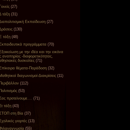
Γονείς
(27)
Δ τάξη
(31)
Διαπολιτισμική Εκπαίδευση
(27)
Δράσεις
(130)
Ε τάξη
(48)
Εκπαιδευτικά προγράμματα
(70)
Εξοικείωση με την ιδέα και την εικόνα
ς αναπηρίας -διαφορετικότητας,
θησιακές δυσκολίες
(71)
Επίκαιρα θέματα-Παράδοση
(32)
Μαθητικοί διαγωνισμοί-Διακρίσεις
(11)
Περιβάλλον
(112)
Πολιτισμός
(53)
Σας προτείνουμε….
(71)
Στ τάξη
(43)
ΣΤΟΠ στη Βία
(37)
Σχολικές γιορτές
(13)
Φιλαναγνωσία
(55)