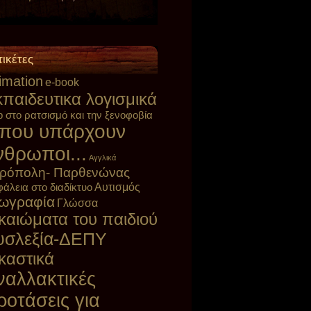
τικέτες
imation
e-book
παιδευτικα λογισμικά
p στο ρατσισμό και την ξενοφοβία
που υπάρχουν
νθρωποι...
Αγγλικά
ρόπολη- Παρθενώνας
Αυτισμός
άλεια στο διαδίκτυο
ωγραφία
Γλώσσα
καιώματα του παιδιού
υσλεξία-ΔΕΠΥ
καστικά
ναλλακτικές
ροτάσεις για