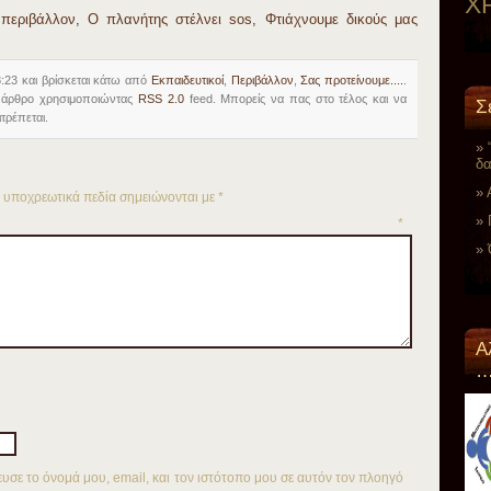
Χ
 περιβάλλον
,
Ο πλανήτης στέλνει sos
,
Φτιάχνουμε δικούς μας
8:23 και βρίσκεται κάτω από
Eκπαιδευτικοί
,
Περιβάλλον
,
Σας προτείνουμε....
.
ο άρθρο χρησιμοποιώντας
RSS 2.0
feed. Μπορείς να πας στο τέλος και να
Σ
τρέπεται.
δα
 υποχρεωτικά πεδία σημειώνονται με
*
όλιο
*
A
…
σε το όνομά μου, email, και τον ιστότοπο μου σε αυτόν τον πλοηγό