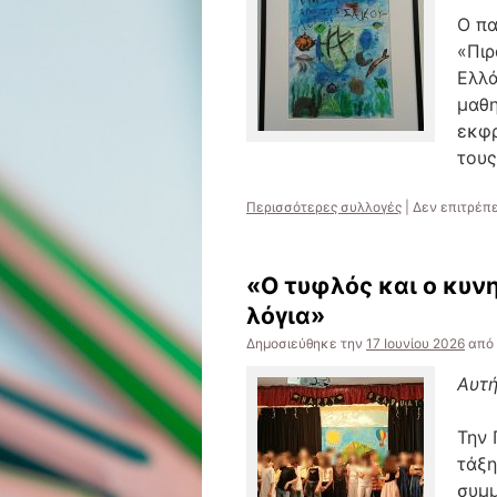
Ο πα
«Πιρ
Ελλά
μαθη
εκφρ
τους
Περισσότερες συλλογές
|
Δεν επιτρέπ
«Ο τυφλός και ο κυν
λόγια»
Δημοσιεύθηκε την
17 Ιουνίου 2026
από
Αυτή
Την 
τάξη
συμμ