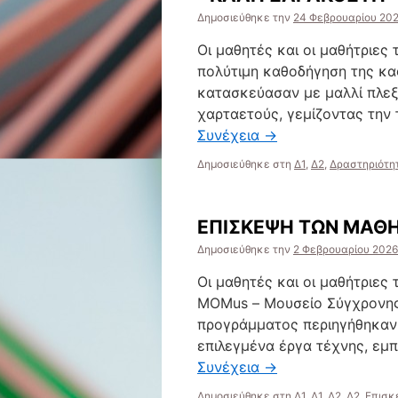
Δημοσιεύθηκε την
24 Φεβρουαρίου 20
Οι μαθητές και οι μαθήτριες 
πολύτιμη καθοδήγηση της κα
κατασκεύασαν με μαλλί πλε
χαρταετούς, γεμίζοντας την
Συνέχεια
→
Δημοσιεύθηκε στη
Δ1
,
Δ2
,
Δραστηριότη
ΕΠΙΣΚΕΨΗ ΤΩΝ ΜΑΘΗ
Δημοσιεύθηκε την
2 Φεβρουαρίου 2026
Οι μαθητές και οι μαθήτριες
MOMus – Μουσείο Σύγχρονης 
προγράμματος περιηγήθηκαν 
επιλεγμένα έργα τέχνης, εμ
Συνέχεια
→
Δημοσιεύθηκε στη
Δ1
,
Δ1
,
Δ2
,
Δ2
,
Επισκ