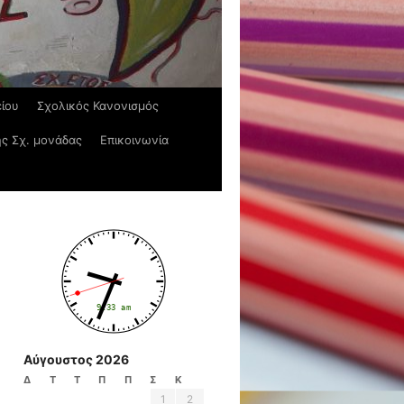
είου
Σχολικός Κανονισμός
ης Σχ. μονάδας
Επικοινωνία
Αύγουστος 2026
Δ
Τ
Τ
Π
Π
Σ
Κ
1
2