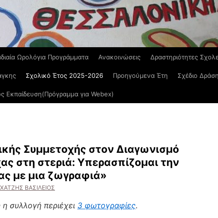
διαία Ωρολόγια Προγράμματα
Ανακοινώσεις
Δραστηριότητες Σχολ
άγκης
Σχολικό Έτος 2025-2026
Προηγούμενα Έτη
Σχέδιο Δράσ
ς Εκπαίδευση(Πρόγραμμα για Webex)
ικής Συμμετοχής στον Διαγωνισμό
ς στη στεριά: Υπερασπίζομαι την
ας με μια ζωγραφιά»
ΧΑΤΖΗΣ ΒΑΣΙΛΕΙΟΣ
 η συλλογή περιέχει
3 φωτογραφίες
.