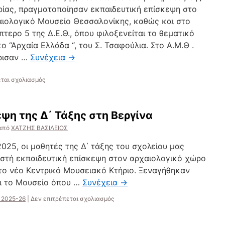
ρίας, πραγματοποίησαν εκπαιδευτική επίσκεψη στο
ιολογικό Μουσείο Θεσσαλονίκης, καθώς και στο
πτερο 5 της Δ.Ε.Θ., όπου φιλοξενείται το θεματικό
ο “Αρχαία Ελλάδα “, του Σ. Τσαφούλια. Στο Α.Μ.Θ .
ρισαν …
Συνέχεια
→
στο
εται σχολιασμός
ΕΠΙΣΚΕΨΗ
ΤΗΣ
Δ΄
ψη της Δ΄ Τάξης στη Βεργίνα
ΤΑΞΗΣ
ΣΤΟ
από
ΧΑΤΖΗΣ ΒΑΣΙΛΕΙΟΣ
Α.Μ.Θ.
–
25, οι μαθητές της Δ΄ τάξης του σχολείου μας
ΘΕΜΑΤΙΚΟ
στή εκπαιδευτική επίσκεψη στον αρχαιολογικό χώρο
ΠΑΡΚΟ
στο νέο Κεντρικό Μουσειακό Κτήριο. Ξεναγήθηκαν
ΤΗΣ
Δ.Ε.Θ.
ι το Μουσείο όπου …
Συνέχεια
→
στο
 2025-26
|
Δεν επιτρέπεται σχολιασμός
Εκπαιδευτική
Επίσκεψη