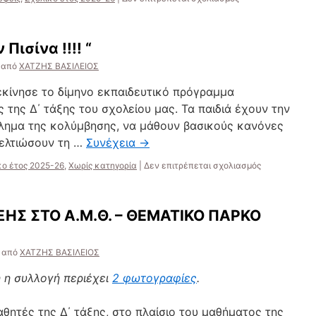
ΕΠΙΣΚΕΨΗ
ΤΩΝ
ΜΑΘΗΤΩΝ
Πισίνα !!!! “
ΤΗΣ
Δ’
από
ΧΑΤΖΗΣ ΒΑΣΙΛΕΙΟΣ
ΤΑΞΗΣ
ΣΤΟ
εκίνησε το δίμηνο εκπαιδευτικό πρόγραμμα
MOMus
 της Δ΄ τάξης του σχολείου μας. Τα παιδιά έχουν την
θλημα της κολύμβησης, να μάθουν βασικούς κανόνες
βελτιώσουν τη …
Συνέχεια
→
στο
κο έτος 2025-26
,
Χωρίς κατηγορία
|
Δεν επιτρέπεται σχολιασμός
Από
την
”
ΞΗΣ ΣΤΟ Α.Μ.Θ. – ΘΕΜΑΤΙΚΟ ΠΑΡΚΟ
Τάξη….στην
Πισίνα
!!!!
από
ΧΑΤΖΗΣ ΒΑΣΙΛΕΙΟΣ
“
 η συλλογή περιέχει
2 φωτογραφίες
.
αθητές της Δ΄ τάξης, στο πλαίσιο του μαθήματος της