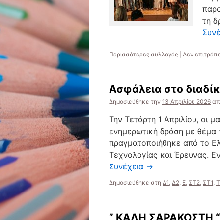
παρο
τη δ
Συν
Περισσότερες συλλογές
|
Δεν επιτρέπ
Ασφάλεια στο διαδί
Δημοσιεύθηκε την
13 Απριλίου 2026
απ
Την Τετάρτη 1 Απριλίου, οι μ
ενημερωτική δράση με θέμα τ
πραγματοποιήθηκε από το Ελ
Τεχνολογίας και Έρευνας. 
Συνέχεια
→
Δημοσιεύθηκε στη
Δ1
,
Δ2
,
Ε
,
ΣT2
,
ΣΤ1
,
Τ
” ΚΑΛΗ ΣΑΡΑΚΟΣΤΗ “