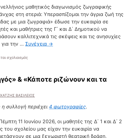
νελλήνιος μαθητικός διαγωνισμός ζωγραφικής
άνχας στη στεριά: Υπερασπίζομαι την άγρια ζωή της
δας με μια ζωγραφιά» έδωσε την ευκαιρία σε
τές και μαθήτριες της Γ΄ και Δ΄ Δημοτικού να
άσουν καλλιτεχνικά τις σκέψεις και τις ανησυχίες
 για την …
Συνέχεια
→
στο
εται σχολιασμός
Πρώτο
Βραβείο
Ατομικής
ηγός» & «Κάποτε ριζώνουν και τα
Συμμετοχής
στον
Διαγωνισμό
ΧΑΤΖΗΣ ΒΑΣΙΛΕΙΟΣ
Ζωγραφικής
«Πιράνχας
 η συλλογή περιέχει
4 φωτογραφίες
.
στη
στεριά:
Υπερασπίζομαι
Πέμπτη 11 Ιουνίου 2026, οι μαθητές της Δ΄ 1 και Δ΄ 2
την
ς του σχολείου μας είχαν την ευκαιρία να
άγρια
ζωή
ετάσχουν σε μια ξεχωριστή θεατρική δράση,