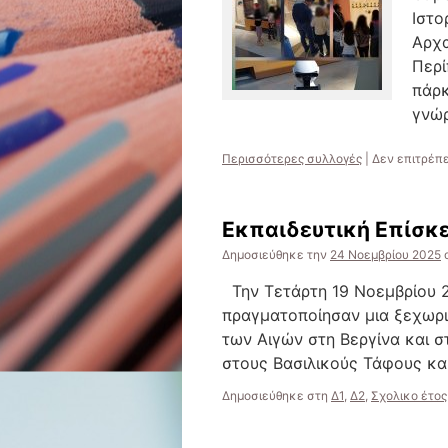
Ιστο
Αρχα
Περί
πάρκ
γνώ
Περισσότερες συλλογές
|
Δεν επιτρέπ
Εκπαιδευτική Επίσκε
Δημοσιεύθηκε την
24 Νοεμβρίου 2025
Την Τετάρτη 19 Νοεμβρίου 20
πραγματοποίησαν μια ξεχωρι
των Αιγών στη Βεργίνα και 
στους Βασιλικούς Τάφους κα
Δημοσιεύθηκε στη
Δ1
,
Δ2
,
Σχολικο έτος