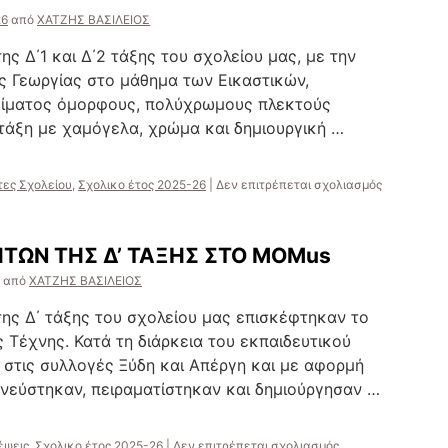
26
από
ΧΑΤΖΗΣ ΒΑΣΙΛΕΙΟΣ
της Δ΄1 και Δ΄2 τάξης του σχολείου μας, με την
ς Γεωργίας στο μάθημα των Εικαστικών,
ξίματος όμορφους, πολύχρωμους πλεκτούς
 τάξη με χαμόγελα, χρώμα και δημιουργική …
στο
τες Σχολείου
,
Σχολικο έτος 2025-26
|
Δεν επιτρέπεται σχολιασμός
”
ΚΑΛΗ
ΣΑΡΑΚΟΣΤ
ΤΩΝ ΤΗΣ Δ’ ΤΑΞΗΣ ΣΤΟ MOMus
“
από
ΧΑΤΖΗΣ ΒΑΣΙΛΕΙΟΣ
 της Δ΄ τάξης του σχολείου μας επισκέφτηκαν το
Τέχνης. Κατά τη διάρκεια του εκπαιδευτικού
στις συλλογές Ξύδη και Απέργη και με αφορμή
πνεύστηκαν, πειραματίστηκαν και δημιούργησαν …
στο
έψεις
,
Σχολικο έτος 2025-26
|
Δεν επιτρέπεται σχολιασμός