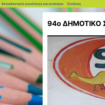
blogs.sch.gr
Εκπαιδευτικές κοινότητες και ιστολόγια
Σύνδεση
Μετάβαση
σε
94ο ΔΗΜΟΤΙΚΟ 
περιεχόμενο