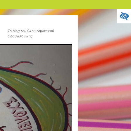
Το blog του 94ου Δημοτικού
Θεσσαλονίκης