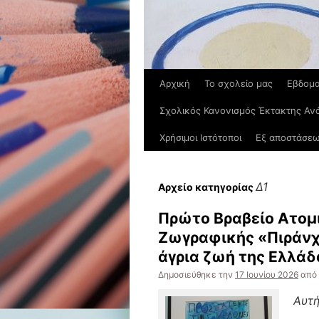
Αρχική
Το σχολείο μας
Εβδομα
Σχολικός Κανονισμός Έκτακτης Αν
Χρήσιμοι Ιστότοποι
Εξ αποστάσεω
Δ1
Αρχείο κατηγορίας
Πρώτο Βραβείο Ατομ
Ζωγραφικής «Πιράνχα
άγρια ζωή της Ελλάδ
Δημοσιεύθηκε την
17 Ιουνίου 2026
από
Αυτή