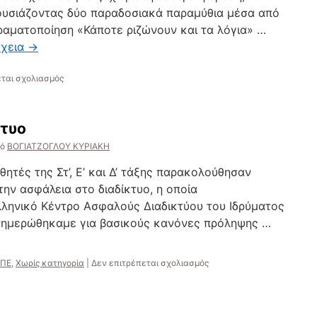
της
υσιάζοντας δύο παραδοσιακά παραμύθια μέσα από
Ελλάδας
ραματοποίηση «Κάποτε ριζώνουν και τα λόγια» …
με
μια
έχεια
→
ζωγραφιά»
στο
εται σχολιασμός
«Ο
τυφλός
και
κτυο
ο
κυνηγός»
ό
ΒΟΓΙΑΤΖΟΓΛΟΥ ΚΥΡΙΑΚΗ
&
«Κάποτε
αθητές της Στ’, Ε’ και Δ’ τάξης παρακολούθησαν
ριζώνουν
ην ασφάλεια στο διαδίκτυο, η οποία
και
ληνικό Κέντρο Ασφαλούς Διαδικτύου του Ιδρύματος
τα
λόγια»
Ενημερώθηκαμε για βασικούς κανόνες πρόληψης …
στο
ΠΕ
,
Χωρίς κατηγορία
|
Δεν επιτρέπεται σχολιασμός
Ασφάλεια
στο
διαδίκτυο