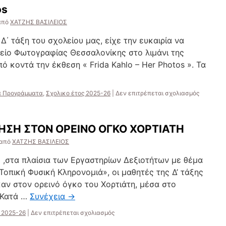
της
os
Δ΄
Τάξης
από
ΧΑΤΖΗΣ ΒΑΣΙΛΕΙΟΣ
στη
Βεργίνα
Δ΄ τάξη του σχολείου μας, είχε την ευκαιρία να
ίο Φωτογραφίας Θεσσαλονίκης στο λιμάνι της
ό κοντά την έκθεση « Frida Kahlo – Her Photos ». Τα
στο
ά Προγράμματα
,
Σχολικο έτος 2025-26
|
Δεν επιτρέπεται σχολιασμός
Frida
Kahlo-
Her
ΗΣΗ ΣΤΟΝ ΟΡΕΙΝΟ ΟΓΚΟ ΧΟΡΤΙΑΤΗ
Photos
από
ΧΑΤΖΗΣ ΒΑΣΙΛΕΙΟΣ
5 ,στα πλαίσια των Εργαστηρίων Δεξιοτήτων με θέμα
Τοπική Φυσική Κληρονομιά», οι μαθητές της Δ’ τάξης
αν στον ορεινό όγκο του Χορτιάτη, μέσα στο
. Κατά …
Συνέχεια
→
στο
 2025-26
|
Δεν επιτρέπεται σχολιασμός
ΠΕΖΟΠΟΡΙΚΗ