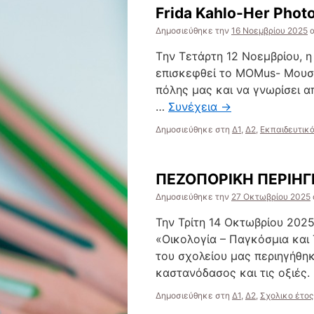
Frida Kahlo-Her Phot
Δημοσιεύθηκε την
16 Νοεμβρίου 2025
Tην Τετάρτη 12 Νοεμβρίου, η 
επισκεφθεί το MOMus- Μουσε
πόλης μας και να γνωρίσει απ
…
Συνέχεια
→
Δημοσιεύθηκε στη
Δ1
,
Δ2
,
Εκπαιδευτικ
ΠΕΖΟΠΟΡΙΚΗ ΠΕΡΙΗΓ
Δημοσιεύθηκε την
27 Οκτωβρίου 2025
Την Τρίτη 14 Οκτωβρίου 202
«Οικολογία – Παγκόσμια και 
του σχολείου μας περιηγήθηκ
καστανόδασος και τις οξιές
Δημοσιεύθηκε στη
Δ1
,
Δ2
,
Σχολικο έτος