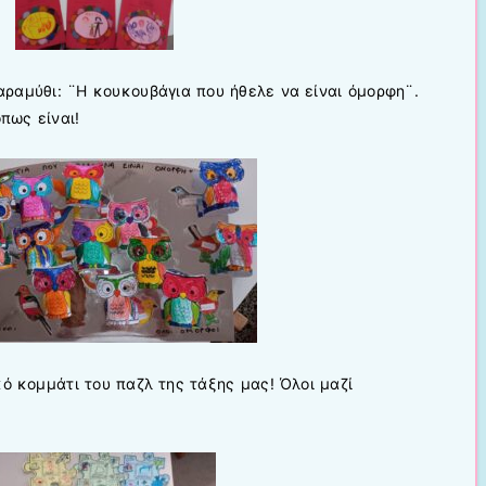
αραμύθι: ¨Η κουκουβάγια που ήθελε να είναι όμορφη¨.
πως είναι!
κό κομμάτι του παζλ της τάξης μας! Όλοι μαζί