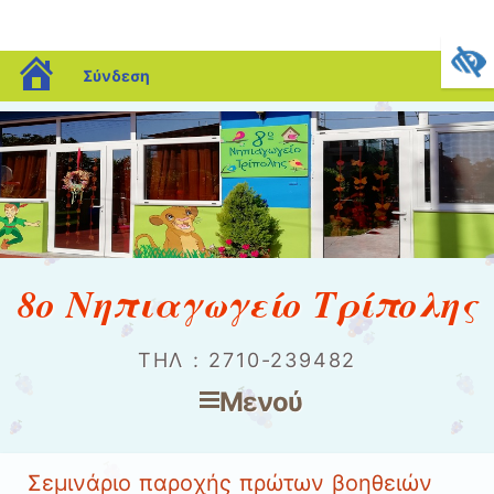
blogs.sch.gr
Σύνδεση
8ο Νηπιαγωγείο Τρίπολης
ΤΗΛ : 2710-239482
Μενού
Μετάβαση στο περιεχόμενο
Σεμινάριο παροχής πρώτων βοηθειών