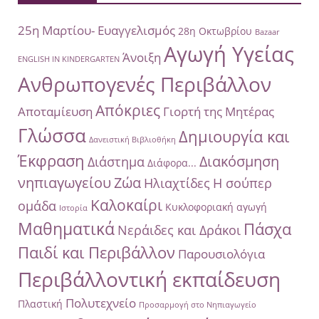
25η Μαρτίου- Ευαγγελισμός
28η Οκτωβρίου
Bazaar
Αγωγή Υγείας
Άνοιξη
ENGLISH IN KINDERGARTEN
Ανθρωπογενές Περιβάλλον
Απόκριες
Αποταμίευση
Γιορτή της Μητέρας
Γλώσσα
Δημιουργία και
Δανειστική Βιβλιοθήκη
Έκφραση
Διακόσμηση
Διάστημα
Διάφορα...
νηπιαγωγείου
Ζώα
Ηλιαχτίδες
Η σούπερ
Καλοκαίρι
ομάδα
Κυκλοφοριακή αγωγή
Ιστορία
Μαθηματικά
Πάσχα
Νεράιδες και Δράκοι
Παιδί και Περιβάλλον
Παρουσιολόγια
Περιβάλλοντική εκπαίδευση
Πολυτεχνείο
Πλαστική
Προσαρμογή στο Νηπιαγωγείο