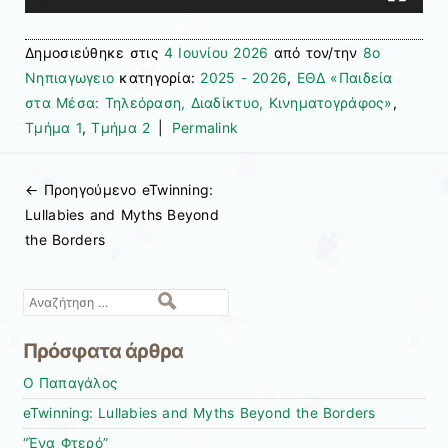
Δημοσιεύθηκε στις
4 Ιουνίου 2026
από τον/την
8ο
Νηπιαγωγειο
κατηγορία:
2025 - 2026
,
ΕΘΔ «Παιδεία
στα Μέσα: Τηλεόραση, Διαδίκτυο, Κινηματογράφος»
,
Τμήμα 1
,
Τμήμα 2
|
Permalink
← Προηγούμενo
eTwinning:
Πλοήγηση άρθρων
Lullabies and Myths Beyond
the Borders
Αναζήτηση
Πρόσφατα άρθρα
Ο Παπαγάλος
eTwinning: Lullabies and Myths Beyond the Borders
“Ένα Φτερό”