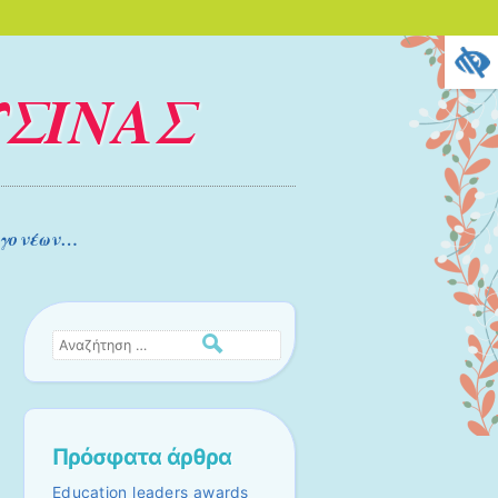
ΥΣΙΝΑΣ
 γονέων…
Αναζήτηση
Πρόσφατα άρθρα
Education leaders awards