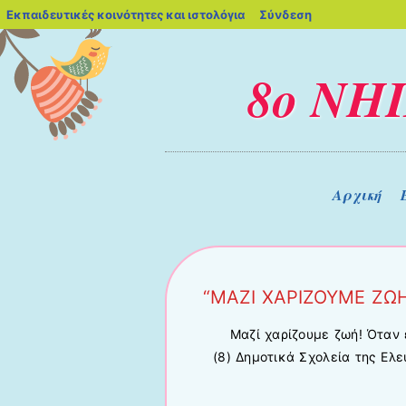
blogs.sch.gr
Εκπαιδευτικές κοινότητες και ιστολόγια
Σύνδεση
8ο ΝΗ
Μενού
Μετάβαση στο περιεχόμενο
Αρχική
“ΜΑΖΙ ΧΑΡΙΖΟΥΜΕ ΖΩ
Μαζί χαρίζουμε ζωή! Όταν 
(8) Δημοτικά Σχολεία της Ελε