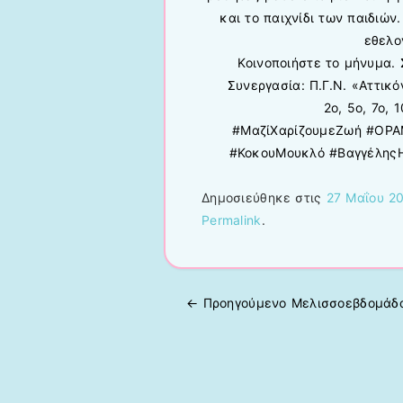
και το παιχνίδι των παιδιών
εθελο
Κοινοποιήστε το μήνυμα. 
Συνεργασία: Π.Γ.Ν. «Αττικ
2ο, 5ο, 7ο, 
#ΜαζίΧαρίζουμεΖωή #ΟΡΑΜ
#ΚοκουΜουκλό #ΒαγγέληςΗ
Δημοσιεύθηκε στις
27 Μαΐου 2
Permalink
.
← Προηγούμενo
Μελισσοεβδομά
Πλοήγηση άρθρων