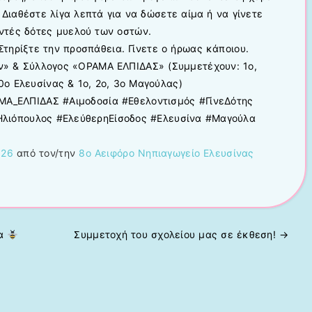
. Διαθέστε λίγα λεπτά για να δώσετε αίμα ή να γίνετε
ντές δότες μυελού των οστών.
Στηρίξτε την προσπάθεια. Γίνετε ο ήρωας κάποιου.
όν» & Σύλλογος «ΟΡΑΜΑ ΕΛΠΙΔΑΣ» (Συμμετέχουν: 1ο,
10ο Ελευσίνας & 1ο, 2ο, 3ο Μαγούλας)
Α_ΕΛΠΙΔΑΣ #Αιμοδοσία #Εθελοντισμός #ΓίνεΔότης
λιόπουλος #ΕλεύθερηΕίσοδος #Ελευσίνα #Μαγούλα
026
από τον/την
8ο Αειφόρο Νηπιαγωγείο Ελευσίνας
δα
Συμμετοχή του σχολείου μας σε έκθεση!
→