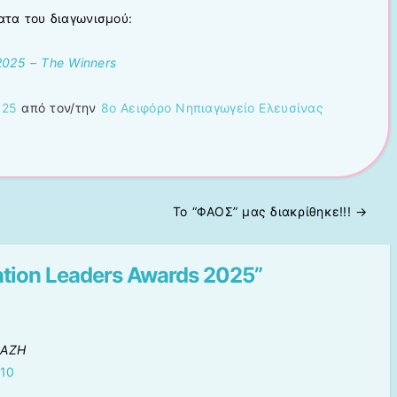
τα του διαγωνισμού:
2025 – The Winners
025
από τον/την
8ο Αειφόρο Νηπιαγωγείο Ελευσίνας
Το “ΦΑΟΣ” μας διακρίθηκε!!!
→
tion Leaders Awards 2025
”
ΠΑΖΗ
:10