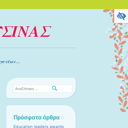
ΥΣΙΝΑΣ
 γονέων…
Αναζήτηση
Πρόσφατα άρθρα
Education leaders awards