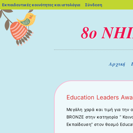
blogs.sch.gr
Εκπαιδευτικές κοινότητες και ιστολόγια
Σύνδεση
8ο ΝΗ
Μενού
Μετάβαση στο περιεχόμενο
Αρχική
Education Leaders Awa
Μεγάλη χαρά και τιμή για την 
BRONZE στην κατηγορία ” Καιν
Εκπαίδευση” στον θεσμό Educat