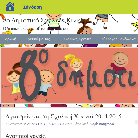
blogs.sch.gr
Σύνδεση
8o Δημοτικό Σχολείο Κιλκίς
Ο διαδικτυακός τόπος του σχολείου μας
Αρχική
Σχετικά με μας…
Σχολικές Χρονιές
Σύλλογος Γονέων και
Αγιασμός για τη Σχολική Χρονιά 2014-2015
Συντάκτης:
8ο ΔΗΜΟΤΙΚΟ ΣΧΟΛΕΙΟ ΚΙΛΚΙΣ
κάτω από
Χωρίς κατηγορία
Αγαπητοί γονείς,