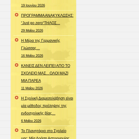
19 Ιουνίου 2026
ΠΡΟΓΡΑΜΜΑ ΑΝΑΚΥΚΛΩΣΗΣ:
“Just go zero“ΤΗΛΟΣ…
29 Μαΐου 2026
Η Μέρα της Γερμανικής
Γλώσσας…
16 Μαΐου 2026
ΚΑΝΕΙΣ ΔΕΝ ΛΕΙΠΕΙ ΑΠΟ ΤΟ
ΣΧΟΛΕΙΟ ΜΑΣ…ΟΛΟΙ ΜΑΖΙ
ΜΙΑ ΠΑΡΕΑ
11 Μαΐου 2026
Η Σχολική Διαμεσολάβηση είναι
μία μέθοδος πρόληψης της
ενδοσχολικής βίας…
6 Μαΐου 2026
To Πλανητάριο στο Σχολείο
μας: Μία Δράση Αστρονομίας