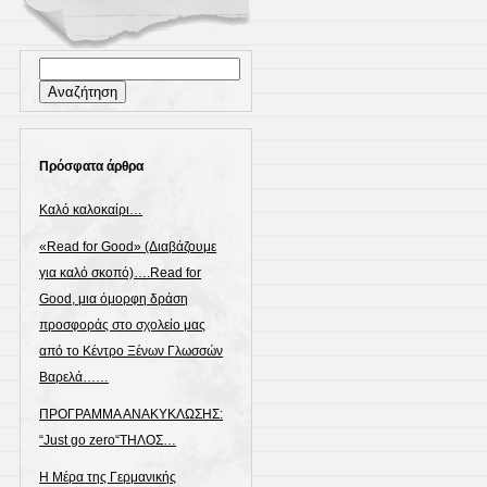
Αναζήτηση
για:
Πρόσφατα άρθρα
Καλό καλοκαίρι…
«Read for Good» (Διαβάζουμε
για καλό σκοπό)….Read for
Good, μια όμορφη δράση
προσφοράς στο σχολείο μας
από το Κέντρο Ξένων Γλωσσών
Βαρελά……
ΠΡΟΓΡΑΜΜΑ ΑΝΑΚΥΚΛΩΣΗΣ:
“Just go zero“ΤΗΛΟΣ…
Η Μέρα της Γερμανικής