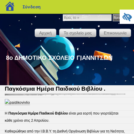
blogs.sch.gr
Σύνδεση
Βρες
Βρες το »
το
»
Αρχική
Το σχολείο μας
Επικοινωνία
8ο ΔΗΜΟΤΙΚΟ ΣΧΟΛΕΙΟ ΓΙΑΝΝΙΤΣΩΝ
Παγκόσμια Ημέρα Παιδικού Βιβλίου .
Η
Παγκόσμια Ημέρα Παιδικού Βιβλίου
είναι μια εορτή που γιορτάζεται
κάθε χρόνο στις 2 Απριλίου.
Καθιερώθηκε από την Ι.Β.Β.Υ. τη Διεθνή Οργάνωση Βιβλίων για τη Νεότητα,