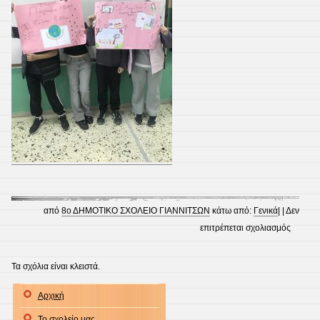
από
8ο ΔΗΜΟΤΙΚΟ ΣΧΟΛΕΙΟ ΓΙΑΝΝΙΤΣΩΝ
κάτω από:
Γενικά
| |
Δεν
στο
επιτρέπεται σχολιασμός
Παγκόσ
Ημέρα
Τα σχόλια είναι κλειστά.
Παιδικ
Αρχική
Βιβλίου
.
Το σχολείο μας