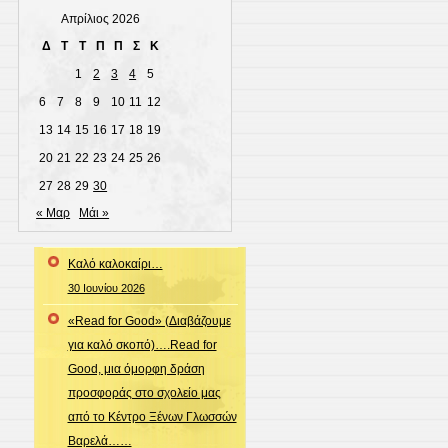
Απρίλιος 2026
Δ
Τ
Τ
Π
Π
Σ
Κ
1
2
3
4
5
6
7
8
9
10
11
12
13
14
15
16
17
18
19
20
21
22
23
24
25
26
27
28
29
30
« Μαρ
Μάι »
Καλό καλοκαίρι…
30 Ιουνίου 2026
«Read for Good» (Διαβάζουμε
για καλό σκοπό)….Read for
Good, μια όμορφη δράση
προσφοράς στο σχολείο μας
από το Κέντρο Ξένων Γλωσσών
Βαρελά……