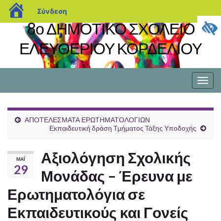
blogs.sch.gr
Σύνδεση
8ο ΔΗΜΟΤΙΚΟ ΣΧΟΛΕΙΟ
ΕΛΕΥΘΕΡΙΟΥ ΚΟΡΔΕΛΙΟΥ
Εναλ
πλοή
ΑΠΟΤΕΛΕΣΜΑΤΑ ΕΡΩΤΗΜΑΤΟΛΟΓΙΩΝ
Εκπαιδευτική δράση Τμήματος Τάξης Υποδοχής
Αξιολόγηση Σχολικής
ΜΆΙ
29
Μονάδας – Έρευνα με
Ερωτηματολόγια σε
Εκπαιδευτικούς και Γονείς