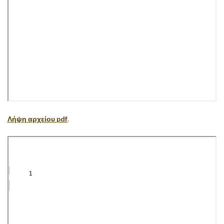
Λήψη αρχείου pdf
.