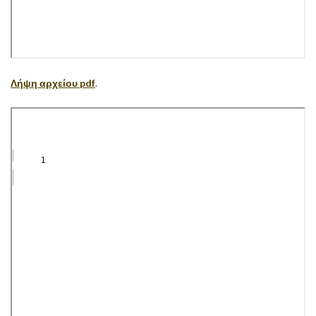
Λήψη αρχείου pdf
.