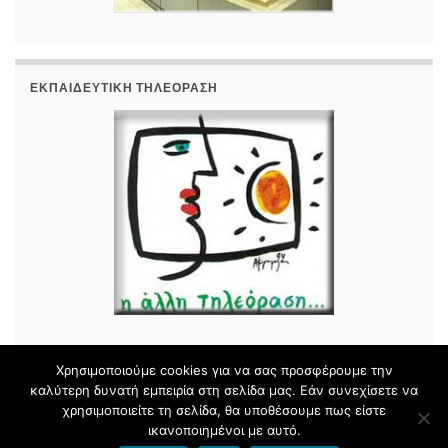
ΕΚΠΑΙΔΕΥΤΙΚΉ ΤΗΛΕΌΡΑΣΗ
Χρησιμοποιούμε cookies για να σας προσφέρουμε την
καλύτερη δυνατή εμπειρία στη σελίδα μας. Εάν συνεχίσετε να
χρησιμοποιείτε τη σελίδα, θα υποθέσουμε πως είστε
© 2026 8ο ΔΗΜΟΤΙΚΟ ΣΧΟΛΕΙΟ ΕΛΕΥΘΕΡΙΟΥ ΚΟΡΔΕΛΙΟΥ.
ικανοποιημένοι με αυτό.
Φτιαγμένο με
από
Θέμα Graphene
.