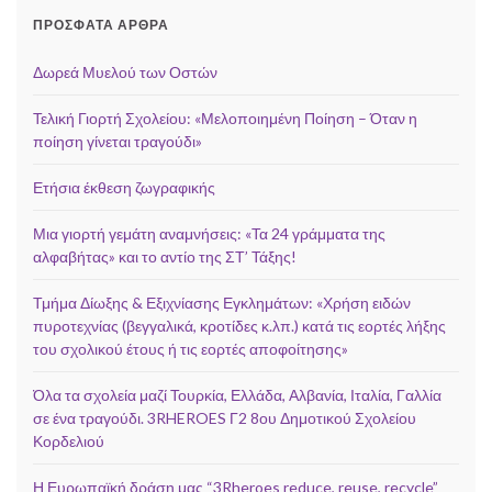
ΠΡΌΣΦΑΤΑ ΆΡΘΡΑ
Δωρεά Μυελού των Οστών
Τελική Γιορτή Σχολείου: «Μελοποιημένη Ποίηση – Όταν η
ποίηση γίνεται τραγούδι»
Ετήσια έκθεση ζωγραφικής
Μια γιορτή γεμάτη αναμνήσεις: «Τα 24 γράμματα της
αλφαβήτας» και το αντίο της ΣΤ’ Τάξης!
Τμήμα Δίωξης & Εξιχνίασης Εγκλημάτων: «Χρήση ειδών
πυροτεχνίας (βεγγαλικά, κροτίδες κ.λπ.) κατά τις εορτές λήξης
του σχολικού έτους ή τις εορτές αποφοίτησης»
Όλα τα σχολεία μαζί Τουρκία, Ελλάδα, Αλβανία, Ιταλία, Γαλλία
σε ένα τραγούδι. 3RHEROES Γ2 8ου Δημοτικού Σχολείου
Κορδελιού
Η Ευρωπαϊκή δράση μας “3Rheroes reduce, reuse, recycle”