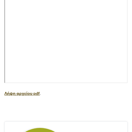
Λήψη αρχείου pdf
.