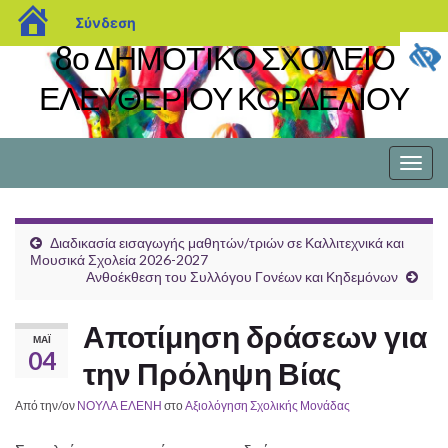
blogs.sch.gr
Σύνδεση
8ο ΔΗΜΟΤΙΚΟ ΣΧΟΛΕΙΟ
ΕΛΕΥΘΕΡΙΟΥ ΚΟΡΔΕΛΙΟΥ
Εναλ
πλοή
Διαδικασία εισαγωγής μαθητών/τριών σε Καλλιτεχνικά και
Μουσικά Σχολεία 2026-2027
Ανθοέκθεση του Συλλόγου Γονέων και Κηδεμόνων
Αποτίμηση δράσεων για
ΜΆΙ
04
την Πρόληψη Βίας
Από την/ον
ΝΟΥΛΑ ΕΛΕΝΗ
στο
Αξιολόγηση Σχολικής Μονάδας