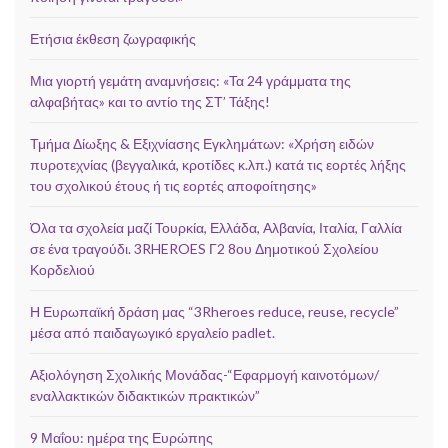
Ετήσια έκθεση ζωγραφικής
Μια γιορτή γεμάτη αναμνήσεις: «Τα 24 γράμματα της
αλφαβήτας» και το αντίο της ΣΤ’ Τάξης!
Τμήμα Δίωξης & Εξιχνίασης Εγκλημάτων: «Χρήση ειδών
πυροτεχνίας (βεγγαλικά, κροτίδες κ.λπ.) κατά τις εορτές λήξης
του σχολικού έτους ή τις εορτές αποφοίτησης»
Όλα τα σχολεία μαζί Τουρκία, Ελλάδα, Αλβανία, Ιταλία, Γαλλία
σε ένα τραγούδι. 3RHEROES Γ2 8ου Δημοτικού Σχολείου
Κορδελιού
Η Ευρωπαϊκή δράση μας “3Rheroes reduce, reuse, recycle”
μέσα από παιδαγωγικό εργαλείο padlet.
Αξιολόγηση Σχολικής Μονάδας-“Εφαρμογή καινοτόμων/
εναλλακτικών διδακτικών πρακτικών”
9 Μαΐου: ημέρα της Ευρώπης