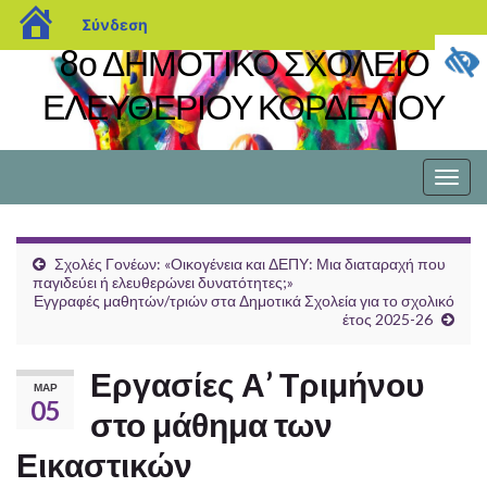
blogs.sch.gr
Σύνδεση
8ο ΔΗΜΟΤΙΚΟ ΣΧΟΛΕΙΟ
ΕΛΕΥΘΕΡΙΟΥ ΚΟΡΔΕΛΙΟΥ
Εναλ
πλοή
Σχολές Γονέων: «Οικογένεια και ΔΕΠΥ: Μια διαταραχή που
παγιδεύει ή ελευθερώνει δυνατότητες;»
Εγγραφές μαθητών/τριών στα Δημοτικά Σχολεία για το σχολικό
έτος 2025-26
Εργασίες Α’ Τριμήνου
ΜΑΡ
05
στο μάθημα των
Εικαστικών