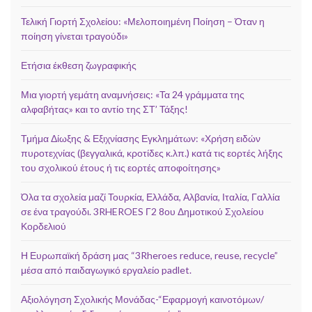
Τελική Γιορτή Σχολείου: «Μελοποιημένη Ποίηση – Όταν η
ποίηση γίνεται τραγούδι»
Ετήσια έκθεση ζωγραφικής
Μια γιορτή γεμάτη αναμνήσεις: «Τα 24 γράμματα της
αλφαβήτας» και το αντίο της ΣΤ’ Τάξης!
Τμήμα Δίωξης & Εξιχνίασης Εγκλημάτων: «Χρήση ειδών
πυροτεχνίας (βεγγαλικά, κροτίδες κ.λπ.) κατά τις εορτές λήξης
του σχολικού έτους ή τις εορτές αποφοίτησης»
Όλα τα σχολεία μαζί Τουρκία, Ελλάδα, Αλβανία, Ιταλία, Γαλλία
σε ένα τραγούδι. 3RHEROES Γ2 8ου Δημοτικού Σχολείου
Κορδελιού
Η Ευρωπαϊκή δράση μας “3Rheroes reduce, reuse, recycle”
μέσα από παιδαγωγικό εργαλείο padlet.
Αξιολόγηση Σχολικής Μονάδας-“Εφαρμογή καινοτόμων/