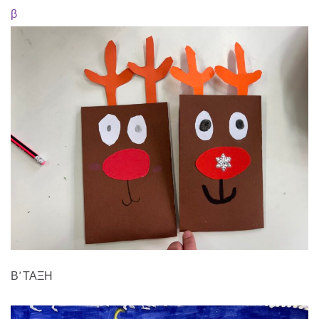
β
Β’ ΤΑΞΗ