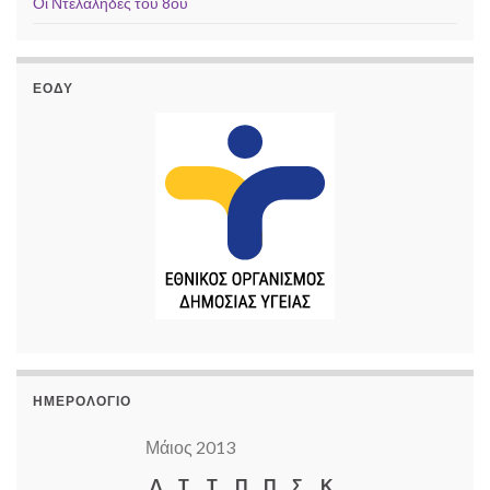
Οι Ντελάληδες του 8ου
ΕΟΔΥ
ΗΜΕΡΟΛΌΓΙΟ
Μάιος 2013
Δ
Τ
Τ
Π
Π
Σ
Κ