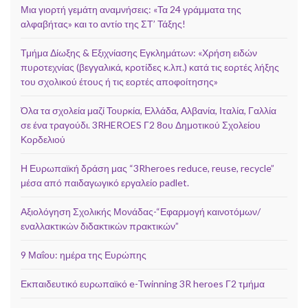
Μια γιορτή γεμάτη αναμνήσεις: «Τα 24 γράμματα της
αλφαβήτας» και το αντίο της ΣΤ’ Τάξης!
Τμήμα Δίωξης & Εξιχνίασης Εγκλημάτων: «Χρήση ειδών
πυροτεχνίας (βεγγαλικά, κροτίδες κ.λπ.) κατά τις εορτές λήξης
του σχολικού έτους ή τις εορτές αποφοίτησης»
Όλα τα σχολεία μαζί Τουρκία, Ελλάδα, Αλβανία, Ιταλία, Γαλλία
σε ένα τραγούδι. 3RHEROES Γ2 8ου Δημοτικού Σχολείου
Κορδελιού
Η Ευρωπαϊκή δράση μας “3Rheroes reduce, reuse, recycle”
μέσα από παιδαγωγικό εργαλείο padlet.
Αξιολόγηση Σχολικής Μονάδας-“Εφαρμογή καινοτόμων/
εναλλακτικών διδακτικών πρακτικών”
9 Μαΐου: ημέρα της Ευρώπης
Εκπαιδευτικό ευρωπαϊκό e-Twinning 3R heroes Γ2 τμήμα