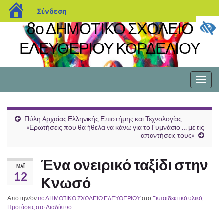
blogs.sch.gr
Σύνδεση
8ο ΔΗΜΟΤΙΚΟ ΣΧΟΛΕΙΟ
ΕΛΕΥΘΕΡΙΟΥ ΚΟΡΔΕΛΙΟΥ
Εναλ
πλοή
Πύλη Αρχαίας Ελληνικής Επιστήμης και Τεχνολογίας
«Ερωτήσεις που θα ήθελα να κάνω για το Γυμνάσιο … με τις
απαντήσεις τους»
Ένα ονειρικό ταξίδι στην
ΜΆΙ
12
Κνωσό
Από την/ον
8ο ΔΗΜΟΤΙΚΟ ΣΧΟΛΕΙΟ ΕΛΕΥΘΕΡΙΟΥ
στο
Εκπαιδευτικό υλικό
,
Προτάσεις στο Διαδίκτυο