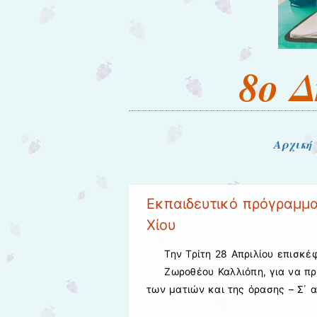
8ο 
Μενού
Μετάβαση στο περιεχόμενο
Αρχική
Εκπαιδευτικό πρόγραμμα
Χίου
Την Τρίτη 28 Απριλίου επισκέ
Ζωροθέου Καλλιόπη, για να πρ
των ματιών και της όρασης – Σ΄ 