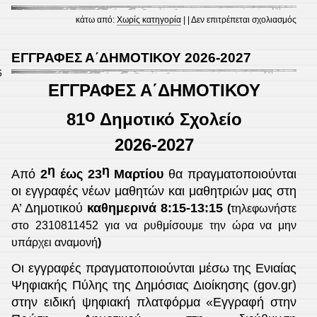
στο
κάτω από:
Χωρίς κατηγορία
| |
Δεν επιτρέπεται σχολιασμός
81ο
Δ.Σ.
ΕΓΓΡΑΦΕΣ Α΄ΔΗΜΟΤΙΚΟΥ 2026-2027
Θεσσ
6
ΕΓΓΡΑΦΕΣ Α΄ΔΗΜΟΤΙΚΟΥ
Ένα
ιστορ
ο
81
Δημοτικό Σχολείο
σχολε
2026-2027
η
η
Από
2
έως 23
Μαρτίου
θα πραγματοποιούνται
οι εγγραφές νέων μαθητών και μαθητριών μας στη
Α’ Δημοτικού
καθημερινά 8:15-13:15
(
τηλεφωνήστε
στο 2310811452 για να ρυθμίσουμε την ώρα να μην
υπάρχει αναμονή
)
Οι εγγραφές πραγματοποιούνται μέσω της Ενιαίας
Ψηφιακής Πύλης της Δημόσιας Διοίκησης (gov.gr)
στην ειδική ψηφιακή πλατφόρμα «Εγγραφή στην