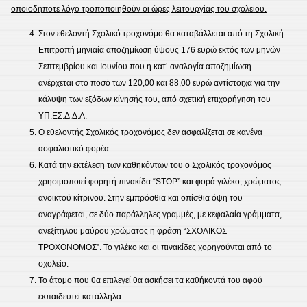
οποιοδήποτε λόγο τροποποιηθούν οι ώρες λειτουργίας του σχολείου.
Στον εθελοντή Σχολικό τροχονόμο θα καταβάλλεται από τη Σχολική
Επιτροπή μηνιαία αποζημίωση ύψους 176 ευρώ εκτός των μηνών
Σεπτεμβρίου και Ιουνίου που η κατ’ αναλογία αποζημίωση
ανέρχεται στο ποσό των 120,00 και 88,00 ευρώ αντίστοιχα για την
κάλυψη των εξόδων κίνησής του, από σχετική επιχορήγηση του
ΥΠ.ΕΣ.Δ.Δ.Α.
Ο εθελοντής Σχολικός τροχονόμος δεν ασφαλίζεται σε κανένα
ασφαλιστικό φορέα.
Κατά την εκτέλεση των καθηκόντων του ο Σχολικός τροχονόμος
χρησιμοποιεί φορητή πινακίδα “SΤΟΡ” και φορά γιλέκο, χρώματος
ανοικτού κίτρινου. Στην εμπρόσθια και οπίσθια όψη του
αναγράφεται, σε δύο παράλληλες γραμμές, με κεφαλαία γράμματα,
ανεξίτηλου μαύρου χρώματος η φράση “ΣΧΟΛΙΚΟΣ
ΤΡΟΧΟΝΟΜΟΣ”. Το γιλέκο και οι πινακίδες χορηγούνται από το
σχολείο.
Το άτομο που θα επιλεγεί θα ασκήσει τα καθήκοντά του αφού
εκπαιδευτεί κατάλληλα.