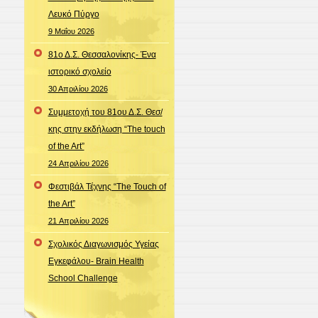
Λευκό Πύργο
9 Μαΐου 2026
81ο Δ.Σ. Θεσσαλονίκης- Ένα
ιστορικό σχολείο
30 Απριλίου 2026
Συμμετοχή του 81ου Δ.Σ. Θεσ/
κης στην εκδήλωση “The touch
of the Art”
24 Απριλίου 2026
Φεστιβάλ Τέχνης “The Touch of
the Art”
21 Απριλίου 2026
Σχολικός Διαγωνισμός Υγείας
Εγκεφάλου- Brain Health
School Challenge