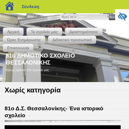
blogs.sch.gr
Σύνδεση
Βρες
Βρες το »
το
»
Αρχική
Το σχολείο μας
Δραστηριότητες
Ώρες Ενημέρωσης
Διδακτικό προσωπικό
Επικοινωνία
81ο ΔΗΜΟΤΙΚΟ ΣΧΟΛΕΙΟ
ΘΕΣΣΑΛΟΝΙΚΗΣ
Καλώς ήρθατε στο σχολείο μας…
Χωρίς κατηγορία
81ο Δ.Σ. Θεσσαλονίκης- Ένα ιστορικό
σχολείο