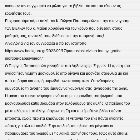
άκουσαν τον συγγραφέα να μιλάει για το βιβλίο του και του έθεσαν τις
ερωτήσεις τους.
Ευχαριστούμε πάρα πολύ τον Κ. Γιώργο Παπασυμεών και την εικονογράφο
των βιβλίων του κ. Μαίρη Χρυσάφη για τον χρόνο που διέθεσαν στους
μαθητές μας, την καλή τους διάθεση και την υπομονή τους!
Λίγα Λόγια για τον συγγραφέα α πό τον ιστότοπο
https://www.bookguru.gr/2022/09/17/parousiasi-vivlion-tou-syngrafea-
giorgou-papasymeon/:
O Γιώργος Παπασυμεών γεννήθηκε στο Αηδονοχώρι Σερρών. Η πρώτη του
ανάσα ήταν γεμάτη μοσχοβολιές από ρίγανη και μοσχάτα σταφύλια μα και
από τη βαριά και πικρή μυρωδιά των καπνόφυτων. Οι ανθισμένες
αμυγδαλιές τη άνοιξης του έμαθαν να χαμογελά στις ανηφοριές της ζωής.
Η μάνα του έμεινε ανάμνηση ανάμικτη με τις ευωδιές του ψωμιού, που
μοσχοβολούσε κάθε βδομάδα στον ξυλόφουρνο της αυλής. Ο πατέρας του
με το αλέτρι και το άλογο όργωνε τη Γη και του έμαθε να βλέπει πάντα
μπροστά, χωρίς περιττά κηρύγματα. Η γειτονιά του είχε πάντα ανοιχτές
πόρτες για όλα τα παιδιά. Στην παιδική του ηλικία τον μάγευαν οι
παραμυθάδες του χωριού με τις λαϊκές αφηγήσεις τους. Ίσως αυτό έπαιξε