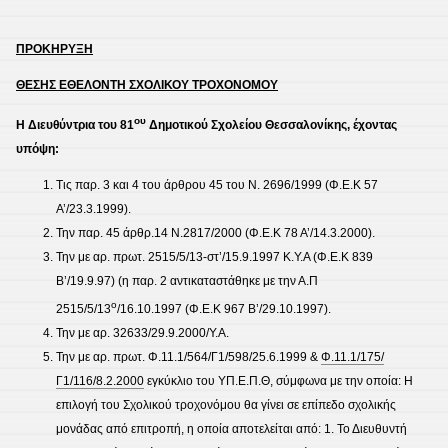
ΠΡΟΚΗΡΥΞΗ
ΘΕΣΗΣ ΕΘΕΛΟΝΤΗ ΣΧΟΛΙΚΟΥ ΤΡΟΧΟΝΟΜΟΥ
ου
Η Διευθύντρια του 81
Δημοτικού Σχολείου Θεσσαλονίκης, έχοντας
υπόψη:
Τις παρ. 3 και 4 του άρθρου 45 του Ν. 2696/1999 (Φ.Ε.Κ 57
Α’/23.3.1999).
Την παρ. 45 άρθρ.14 Ν.2817/2000 (Φ.Ε.Κ 78 Α’/14.3.2000).
Την με αρ. πρωτ. 2515/5/13-στ’/15.9.1997 Κ.Υ.Α (Φ.Ε.Κ 839
Β’/19.9.97) (η παρ. 2 αντικαταστάθηκε με την Α.Π
ο
2515/5/13
/16.10.1997 (Φ.Ε.Κ 967 Β’/29.10.1997).
Την με αρ. 32633/29.9.2000/Υ.Α.
Την με αρ. πρωτ. Φ.11.1/564/Γ1/598/25.6.1999 &
Φ.11.1/175/
Γ1/116/8.2.2000
εγκύκλιο του ΥΠ.Ε.Π.Θ, σύμφωνα με την οποία: Η
επιλογή του Σχολικού τροχονόμου θα γίνει σε επίπεδο σχολικής
μονάδας από επιτροπή, η οποία αποτελείται από: 1. Το Διευθυντή