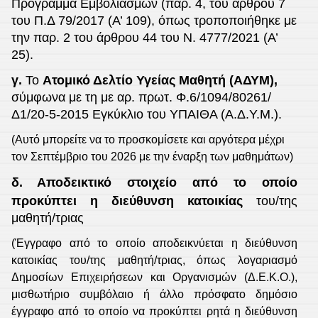
Πρόγραμμα Εμβολιασμών (παρ. 4, του άρθρου 7
του Π.Δ 79/2017 (Α’ 109), όπως τροποποιήθηκε με
την παρ. 2 του άρθρου 44 του Ν. 4777/2021 (Α’
25).
γ.
Το
Ατομικό Δελτίο Υγείας Μαθητή (ΑΔΥΜ),
σύμφωνα με τη με αρ. πρωτ. Φ.6/1094/80261/
Δ1/20-5-2015 Εγκύκλιο του ΥΠΑΙΘΑ (Α.Δ.Υ.Μ.).
(Αυτό μπορείτε να το προσκομίσετε και αργότερα μέχρι
τον Σεπτέμβριο του 2026 με την έναρξη των μαθημάτων)
δ.
Αποδεικτικό στοιχείο από το οποίο
προκύπτει η διεύθυνση κατοικίας
του/της
μαθητή/τριας
(Έγγραφο από το οποίο αποδεικνύεται η διεύθυνση
κατοικίας του/της μαθητή/τριας, όπως λογαριασμό
Δημοσίων Επιχειρήσεων και Οργανισμών (Δ.Ε.Κ.Ο.),
μισθωτήριο συμβόλαιο ή άλλο πρόσφατο δημόσιο
έγγραφο από το οποίο να προκύπτει ρητά η διεύθυνση