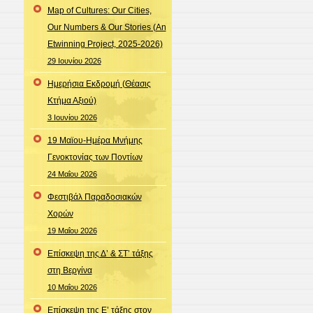
Map of Cultures: Our Cities,
Our Numbers & Our Stories (An
Etwinning Project, 2025-2026)
29 Ιουνίου 2026
Ημερήσια Εκδρομή (Θέασις
Κτήμα Αξιού)
3 Ιουνίου 2026
19 Μαϊου-Ημέρα Μνήμης
Γενοκτονίας των Ποντίων
24 Μαΐου 2026
Φεστιβάλ Παραδοσιακών
Χορών
19 Μαΐου 2026
Επίσκεψη της Δ’ & ΣΤ’ τάξης
στη Βεργίνα
10 Μαΐου 2026
Επίσκεψη της Ε’ τάξης στον