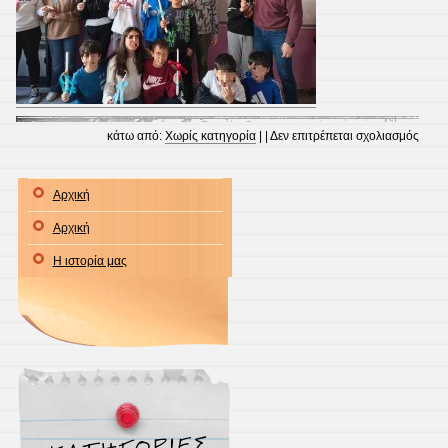
στο
κάτω από:
Χωρίς κατηγορία
| |
Δεν επιτρέπεται σχολιασμός
Πασχ
Λαμπ
Αρχική
από
Αρχική
την
Ε’
Η ιστορία μας
τάξη