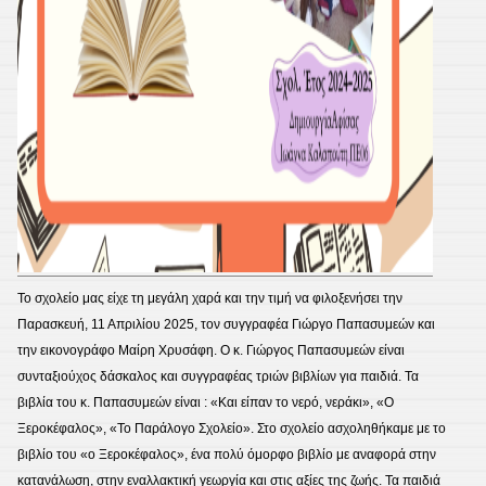
Το σχολείο μας είχε τη μεγάλη χαρά και την τιμή να φιλοξενήσει την
Παρασκευή, 11 Απριλίου 2025, τον συγγραφέα Γιώργο Παπασυμεών και
την εικονογράφο Μαίρη Χρυσάφη. Ο κ. Γιώργος Παπασυμεών είναι
συνταξιούχος δάσκαλος και συγγραφέας τριών βιβλίων για παιδιά. Τα
βιβλία του κ. Παπασυμεών είναι : «Και είπαν το νερό, νεράκι», «Ο
Ξεροκέφαλος», «Το Παράλογο Σχολείο». Στο σχολείο ασχοληθήκαμε με το
βιβλίο του «ο Ξεροκέφαλος», ένα πολύ όμορφο βιβλίο με αναφορά στην
κατανάλωση, στην εναλλακτική γεωργία και στις αξίες της ζωής. Τα παιδιά