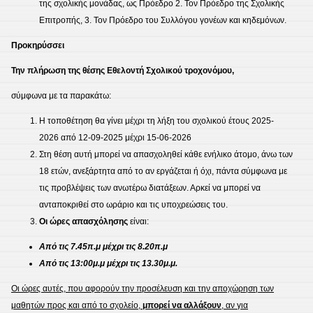
της σχολικής μονάδας, ως Πρόεδρο 2. Τον Πρόεδρο της Σχολικής
Επιτροπής, 3. Τον Πρόεδρο του Συλλόγου γονέων και κηδεμόνων.
Προκηρύσσει
Την πλήρωση της θέσης Εθελοντή Σχολικού τροχονόμου,
σύμφωνα με τα παρακάτω:
Η τοποθέτηση θα γίνει μέχρι τη λήξη του σχολικού έτους 2025-
2026 από 12-09-2025 μέχρι 15-06-2026
Στη θέση αυτή μπορεί να απασχοληθεί κάθε ενήλικο άτομο, άνω των
18 ετών, ανεξάρτητα από το αν εργάζεται ή όχι, πάντα σύμφωνα με
τις προβλέψεις των ανωτέρω διατάξεων. Αρκεί να μπορεί να
ανταποκριθεί στο ωράριο και τις υποχρεώσεις του.
Οι ώρες απασχόλησης
είναι:
Από τις 7.45π.μ μέχρι τις 8.20π.μ
Από τις 13:00μ.μ μέχρι τις 13.30μ.μ.
Οι ώρες αυτές, που αφορούν την προσέλευση και την αποχώρηση των
μαθητών προς και από το σχολείο,
μπορεί να αλλάξουν
, αν για