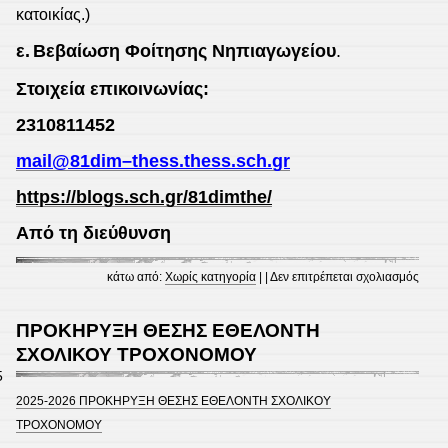
κατοικίας.)
ε.
Βεβαίωση Φοίτησης Νηπιαγωγείου
.
Στοιχεία επικοινωνίας:
2310811452
mail
@81
dim
–
thess
.
thess
.
sch
.
gr
https://blogs.sch.gr/81dimthe/
Από τη διεύθυνση
στο
κάτω από:
Χωρίς κατηγορία
| |
Δεν επιτρέπεται σχολιασμός
ΕΓΓ
Α΄Δ
ΠΡΟΚΗΡΥΞΗ ΘΕΣΗΣ ΕΘΕΛΟΝΤΗ
2026
ΣΧΟΛΙΚΟΥ ΤΡΟΧΟΝΟΜΟΥ
2027
5
2025-2026 ΠΡΟΚΗΡΥΞΗ ΘΕΣΗΣ ΕΘΕΛΟΝΤΗ ΣΧΟΛΙΚΟΥ
ΤΡΟΧΟΝΟΜΟΥ