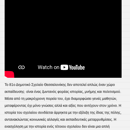
Το 81ο Δημοτικό Σχολείο Θεσσαλονίκης δεν αποτελεί απλώς έναν χώρο
εκπαίδευσης· είναι ένας ζωντανός φορέας ιστορίας, μνήμης και πολιτισμού.
Μέσα από τη μακρόχρονη πορεία του, έχει διαμορφώσει γενιές μαθητών,
μεταφέροντας όχι μόνο γνώσεις αλλά και αξίες που αντέχουν στον χρόνο. Η
ιστορία του σχολείου συνδέεται άρρηκτα με την εξέλιξη της ίδιας της πόλης,
αντανακλώντας κοινωνικές αλλαγές και εκπαιδευτικές μεταρρυθμίσεις. Η
ενασχόληση με την ιστορία ενός τέτοιου σχολείου δεν είναι μια απλή