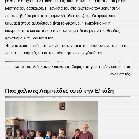
ρόλο στο στόχο του να μαγεύει τους μαθητές και τις μαθήτριές του με την
ιδιότητα του δασκάλου. Η εργασία του στο εξωτερικό τον βοήθησε να
πιστέψω βαθύτερα στις οικουμενικές αξίες της ζωής. Οι αρετές που
θαυμάζει στους ανθρώπους είναι το φιλότιμο, η ειλικρίνεια και η
διακριτικότητα και αυτό που τον στενοχωρεί ιδιαίτερα είναι κάθε είδος
φανατισμού και δογματισμού.
Ήταν τυχερός, επειδή στα χρόνια της εργασίας του είχε συνεργάτες μου τα
παιδιά. Το ασφαλές λιμάνι του πάντα ήταν η οικογένειά του!!!
κάτω από:
Διδακτικές Επισκέψεις
,
Χωρίς κατηγορία
| |
Δεν επιτρέπεται
στο
σχολιασμός
Επίσ
του
Πασχαλινές Λαμπάδες από την Ε’ τάξη
συγγ
Γιώρ
Παπα
στο
σχολε
μας