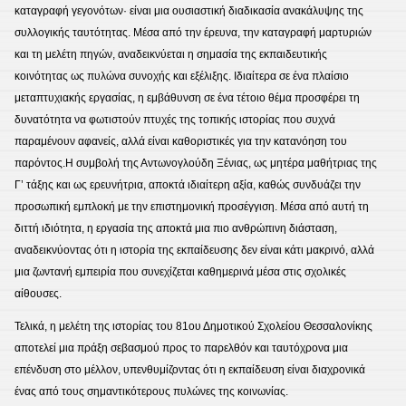
καταγραφή γεγονότων· είναι μια ουσιαστική διαδικασία ανακάλυψης της
συλλογικής ταυτότητας. Μέσα από την έρευνα, την καταγραφή μαρτυριών
και τη μελέτη πηγών, αναδεικνύεται η σημασία της εκπαιδευτικής
κοινότητας ως πυλώνα συνοχής και εξέλιξης. Ιδιαίτερα σε ένα πλαίσιο
μεταπτυχιακής εργασίας, η εμβάθυνση σε ένα τέτοιο θέμα προσφέρει τη
δυνατότητα να φωτιστούν πτυχές της τοπικής ιστορίας που συχνά
παραμένουν αφανείς, αλλά είναι καθοριστικές για την κατανόηση του
παρόντος.Η συμβολή της Αντωνογλούδη Ξένιας, ως μητέρα μαθήτριας της
Γ’ τάξης και ως ερευνήτρια, αποκτά ιδιαίτερη αξία, καθώς συνδυάζει την
προσωπική εμπλοκή με την επιστημονική προσέγγιση. Μέσα από αυτή τη
διττή ιδιότητα, η εργασία της αποκτά μια πιο ανθρώπινη διάσταση,
αναδεικνύοντας ότι η ιστορία της εκπαίδευσης δεν είναι κάτι μακρινό, αλλά
μια ζωντανή εμπειρία που συνεχίζεται καθημερινά μέσα στις σχολικές
αίθουσες.
Τελικά, η μελέτη της ιστορίας του 81ου Δημοτικού Σχολείου Θεσσαλονίκης
αποτελεί μια πράξη σεβασμού προς το παρελθόν και ταυτόχρονα μια
επένδυση στο μέλλον, υπενθυμίζοντας ότι η εκπαίδευση είναι διαχρονικά
ένας από τους σημαντικότερους πυλώνες της κοινωνίας.