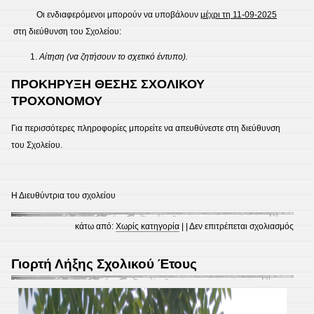
Οι ενδιαφερόμενοι μπορούν να υποβάλουν
μέχρι τη 11-09-2025
στη διεύθυνση του Σχολείου:
Αίτηση (να ζητήσουν το σχετικό έντυπο).
ΠΡΟΚΗΡΥΞΗ ΘΕΣΗΣ ΣΧΟΛΙΚΟΥ
ΤΡΟΧΟΝΟΜΟΥ
Για περισσότερες πληροφορίες μπορείτε να απευθύνεστε στη διεύθυνση
του Σχολείου.
Η Διευθύντρια του σχολείου
στο
κάτω από:
Χωρίς κατηγορία
| |
Δεν επιτρέπεται σχολιασμός
ΠΡΟ
ΘΕΣ
Γιορτή Λήξης Σχολικού Έτους
ΕΘΕ
ΣΧΟ
ΤΡΟ