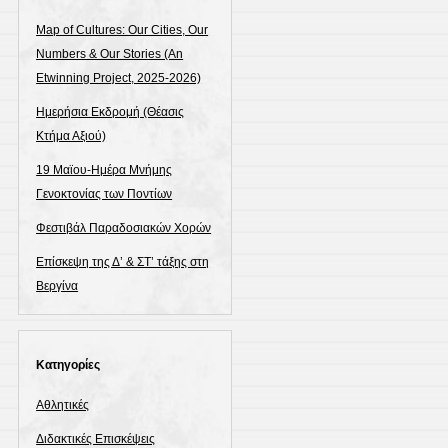
Map of Cultures: Our Cities, Our
Numbers & Our Stories (An
Etwinning Project, 2025-2026)
Ημερήσια Εκδρομή (Θέασις
Κτήμα Αξιού)
19 Μαϊου-Ημέρα Μνήμης
Γενοκτονίας των Ποντίων
Φεστιβάλ Παραδοσιακών Χορών
Επίσκεψη της Δ’ & ΣΤ’ τάξης στη
Βεργίνα
Kατηγορίες
Αθλητικές
Διδακτικές Επισκέψεις